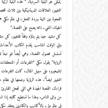
يتبقى هو البنية السردية. ” هذه البنية أز
التغيير. العلاقات الديناميكية بين ثلاث شخ
الفجوة بين النية وردة الفعل، في عالم مكي ه
الحياة، الشيء ذاته يصح على القصة.”
كل مشهد جيد يتم بناؤه وفقاً للتغيير. كل م
وفي الوقت المناسب يقدم الكاتب الأحداث.
تسلسل فصول القصة، وهي أيضاً تتم تبعاً 
الرواية” يقول مكي “التفرعات أو المنعطفات في
ايشيغيرو، على سبيل المثال، كانت التفرعا
التغيير ايضاً”. هذه الرؤية وضعها في نظا
قراءك. القصة الجيدة هي التي تجعل القارئ
من والى الناس. وهذا ما تستطيع كتابته إذا 
في عالم مليء بالأكاذيب والكاذبين يعتقد 