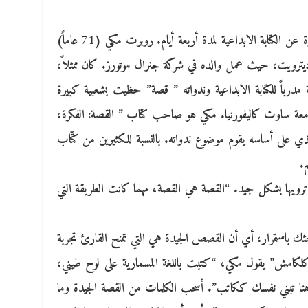
التقيت به في لندن حيث كان يحاضر في ندوة عن الكتابة الابداعية لمدة أربعة أيام. روبرت مكي (71 عاماً)
ترويت، حيث عمل والده في شركة جنرال موتورز. كان ممثلاً،
رباً للكتابة الابداعية وندواته ” قصة” حظيت بشعبية كبيرة
معة ساوث كاليفورنيا. مكي هو صاحب كتاب ” القصة: الفكرة،
لذي على أساسه يقوم موضوع ندواته. بالنسبة للكثيرين من كتّاب
م.
ترويها بشكل جيد. “القصة هي القصة، مهما كانت الطريقة التي
باستمرار، أي أن القصص الجيدة هي التي تمنح القارئ تجربة
لكامش” يقول مكي، “كتبت باللغة المسمارية على لوح طيني،
تبني نفسك ككاتب”. أسحب الكلمات من القصة الجيدة وما