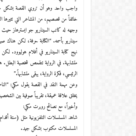
واجب واحد وهو أن تروي القصة بشكل جيد.
خائفاً من قصصهم، من المشاعر التي تثيرها ال
وجهه له كاتب السيناريو جو ايسترهاز حيث قا
سيناريو بأسمه. “الكتابة حرفة، لكن هناك صيا
نهج كتابة السيناريو في أفلام هوليوود. لكن
متشابهة. في الرواية تتقمص شخصية البطل. هذ
الرئيسي، فكرة الرواية، يبقى متشابهاً.”
وعن مهمة النقد في القصة يقول مكي: “النا
يخلق علاقة عميقة، تقريباً صوفية بين الشخصي
وأخيراً، مع نصائح روبرت مكي:
شاهد المسلسلات التلفزيونية مثل (ستة أقدام
المسلسلات مكتوب بشكل جيد.