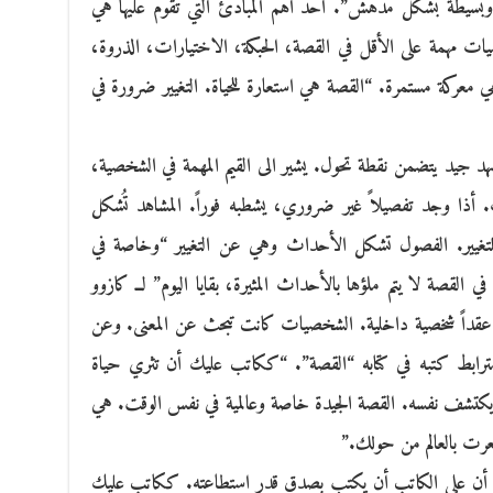
لية وبسيطة بشكل مدهش”. أحد أهم المبادئ التي تقوم عليها هي
صيات مهمة على الأقل في القصة، الحبكة، الاختيارات، الذروة،
ي معركة مستمرة. “القصة هي استعارة للحياة. التغيير ضرورة في
شهد جيد يتضمن نقطة تحول. يشير الى القيم المهمة في الشخصية،
 أذا وجد تفصيلاً غير ضروري، يشطبه فوراً. المشاهد تُشكل
للتغيير. الفصول تشكل الأحداث وهي عن التغيير “وخاصة في
 القصة لا يتم ملؤها بالأحداث المثيرة، بقايا اليوم” لــ كازوو
ت عقداً شخصية داخلية. الشخصيات كانت تبحث عن المعنى. وعن
م مترابط كتبه في كتابه “القصة”. “ككاتب عليك أن تثري حياة
 يكتشف نفسه. القصة الجيدة خاصة وعالمية في نفس الوقت. هي
شعرت بالعالم من حولك.”
مكي أن على الكاتب أن يكتب بصدق قدر استطاعته. ككاتب عليك