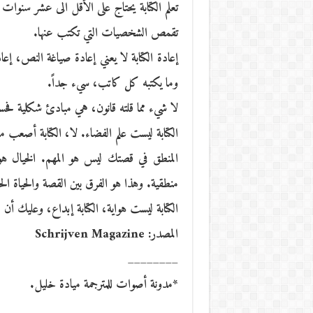
تعلم الكتابة يحتاج على الأقل الى عشر سنو
تقمص الشخصيات التي تكتب عنها.
وما يكتبه كل كاتب، سيء جداً.
لا شيء مما قلته قانون، هي مبادئ شكلية فح
الكتابة ليست علم الفضاء. لا، الكتابة أصعب
المنطق في قصتك ليس هو المهم. الخيال ه
منطقية. وهذا هو الفرق بين القصة والحياة الح
الكتابة ليست هواية، الكتابة إبداع، وعليك أ
المصدر: Schrijven Magazine
________
*مدونة أصوات للمترجمة ميادة خليل.