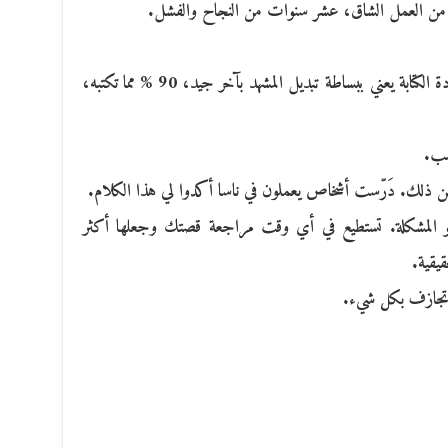
ات من العمل الشاق، عشر سنوات من النجاح والفشل.
إعادة الكتابة لا يعني إعادة صياغة النص، إعادة الكتابة يعني ببساطة تبديل المشهد بآخر جيد، 90 % مما تكتبه،
سب.
 من ذلك. دَرّست أشخاص يعملون في ناسا أكدوا لي هذا الكلام.
و المشكلة. تستطيع في أي وقت مراجعة قصتك وجعلها أكثر
قيقية.
ن تجازف بكل شيء.