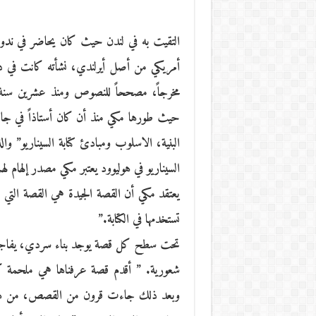
أمريكي من أصل أيرلندي، نشأته كانت في دي
مخرجاً، مصححاً للنصوص ومنذ عشرين سنة مد
حيث طورها مكي منذ أن كان أستاذاً في جا
البنية، الاسلوب ومبادئ كتابة السيناريو” وا
السيناريو في هوليوود يعتبر مكي مصدر إلهام له
يعتقد مكي أن القصة الجيدة هي القصة التي 
تستخدمها في الكتابة.”
تحت سطح كل قصة يوجد بناء سردي، يفاجئك 
شعورية. ” أقدم قصة عرفناها هي ملحمة ك
وبعد ذلك جاءت قرون من القصص، من هنا 