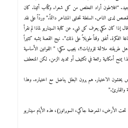
 “افلاطون أراد التخلص من كل شعراء وكتّاب أثينا. كان
قصص لدى الناس. السلطة تخشى المشاعر دائماً.” وردّاً على نقد
ل إذا كان مكي يعرف كل شيء عن كتابة السيناريو لماذا لم نقرأ
غة الفكرة. أنفق وقتاً طويلاً على ذلك”. نهج القصة يشبه كثيراً
 هل طريقته ملائمة للروايات؟، يجيب مكي: ” القوانين الأساسية
ا يمنح أمكانية رائعة في تكثيف أو تمديد الزمن. لكن المنعطف
س يخشون الاختيار. هم يرون البطل يناضل مع اختياره. وهذا
ة والقارئ.”
 تحت الأرض، الممرضة جاكي، السوبرانوز)، هذه الأيام سيناريو