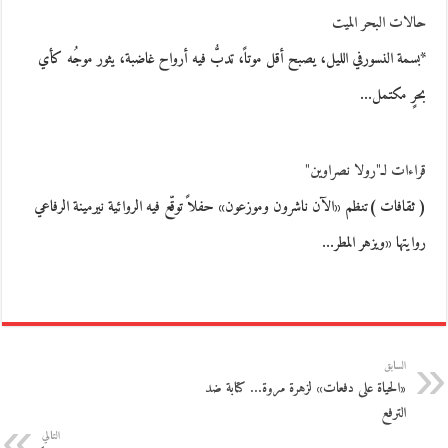
حالات البحر الميت
*بسمة النسورفي الليل، يصبح أقل موتاً، تدبُّ فيه أرواح غاضبة، يثور موجُه كأي
بحرٍ مكتمل…
قراءات لـ"رولا نصراوين"
( ثقافات )تنظم «الآن ناشرون وموزعون» حفلاً توقّع فيه الروائية نيرمينة الرفاعي
روايتها «ويزهر المطر…
السابق
«الحياة على دفعات» لزهرة مروة… كتابة ضد
الترفع
التالي