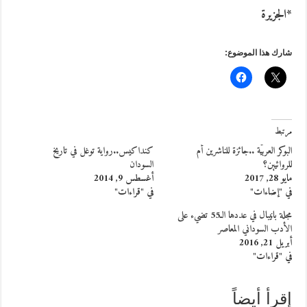
*الجزيرة
شارك هذا الموضوع:
مرتبط
البوكر العربيَّة ..جائزة للناشرين أم
كنداكيس..رواية توغل في تاريخ
للروائيين؟
السودان
مايو 28, 2017
أغسطس 9, 2014
في "إضاءات"
في "قراءات"
مجلة بانيبال في عددها الـ55 تضيء على
الأدب السوداني المعاصر
أبريل 21, 2016
في "قراءات"
إقرأ أيضاً