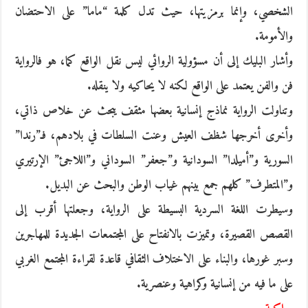
الشخصي، وإنما برمزيتها، حيث تدل كلمة “ماما” على الاحتضان
والأمومة.
وأشار البليك إلى أن مسؤولية الروائي ليس نقل الواقع كما، هو فالرواية
فن والفن يعتمد على الواقع لكنه لا يحاكيه ولا ينقله.
وتناولت الرواية نماذج إنسانية بعضها مثقف يبحث عن خلاص ذاتي،
وأخرى أخرجها شظف العيش وعنت السلطات في بلادهم، فـ”رندا”
السورية و”أميلدا” السودانية و”جعفر” السوداني و”اللاجئ” الإرتيري
و”المتطرف” كلهم جمع بينهم غياب الوطن والبحث عن البديل.
وسيطرت اللغة السردية البسيطة على الرواية، وجعلتها أقرب إلى
القصص القصيرة، وتميزت بالانفتاح على المجتمعات الجديدة للمهاجرين
وسبر غورها، والبناء على الاختلاف الثقافي قاعدة لقراءة المجتمع الغربي
على ما فيه من إنسانية وكراهية وعنصرية.