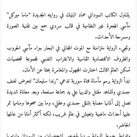
يتناول الكاتب السوداني عماد البليك في روايته الجديدة “ماما ميركل”
مآسي الهجرة غير النظامية في قالب سردي جمع بين تقنية الصورة
ومسرحة الأحداث.
وتجيء الرواية متزامنة مع الموت المجاني في البحار جراء مآسي الحروب
والظروف الاقتصادية القاسية والاغتراب النفسي لمجموعة شخصيات
تسكن العالم الثالث اختارت المجهول والمغامرة بحثا عن الأمان.
تبدأ الرواية برسم مأساة فتاة سورية تدعي “رندا سليمان” تتعرض لعنف
جسدي وتشاهد مقتل والديها علي يد جماعة مسلحة. وبعد معاناة شديدة
تصل إلى ألمانيا مصابة بشلل جسدي وعقلي، وما بين صحوها ومنامها تمر
عليها أحداث ماضية وتعيش في عالم غريب، لكنه أكثر أمانا من عالمها
الحاضر.
وتترابط خيوط الرواية سرديا بقصص لشخصيات من السودان وإرتيريا