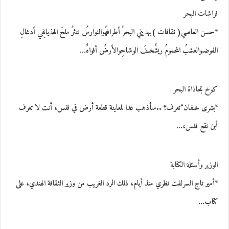
فراشات البحر
*حسن العاصي( ثقافات )يهديني البحرُ أطرافهُوالنوارسُ تنثرُ ملحَ الهذيانِفي أدغالِ
الفوضىوالعشبُ المحمومُ ريشٌخلفَ الوشاحِوالأرضُ أفواهٌ…
كوخ بمحاذاة البحر
*بشرى خلفان“تعرف؟ ..سأذهب غدا لمعاينة قطعة أرض في فنس، أنت لا تعرف
أين تقع فنس،…
الوزير وأسئلة الكتابة
*أمير تاج السرلفت نظري منذ أيام، ذلك الرد الغريب من وزير الثقافة الهندي، على
كتاب…