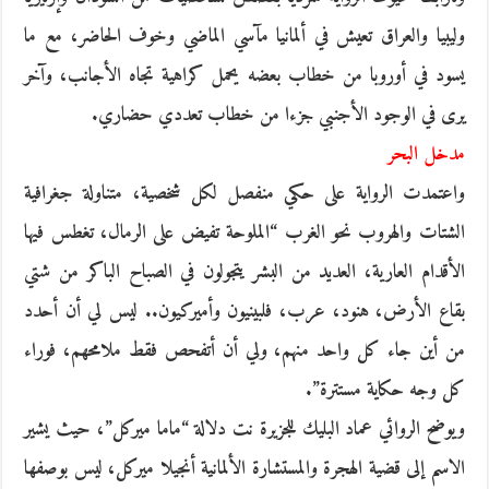
وليبيا والعراق تعيش في ألمانيا مآسي الماضي وخوف الحاضر، مع ما
يسود في أوروبا من خطاب بعضه يحمل كراهية تجاه الأجانب، وآخر
يرى في الوجود الأجنبي جزءا من خطاب تعددي حضاري.
مدخل البحر
واعتمدت الرواية على حكي منفصل لكل شخصية، متناولة جغرافية
الشتات والهروب نحو الغرب “الملوحة تفيض على الرمال، تغطس فيها
الأقدام العارية، العديد من البشر يتجولون في الصباح الباكر من شتي
بقاع الأرض، هنود، عرب، فلبينيون وأميركيون.. ليس لي أن أحدد
من أين جاء كل واحد منهم، ولي أن أتفحص فقط ملامحهم، فوراء
كل وجه حكاية مستترة”.
ويوضح الروائي عماد البليك للجزيرة نت دلالة “ماما ميركل”، حيث يشير
الاسم إلى قضية الهجرة والمستشارة الألمانية أنجيلا ميركل، ليس بوصفها