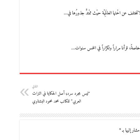
تلف عن اخْتها العالَمِيّة حيْث تمْتدُّ جذورُها في…
خاصةً، قرأنا مراراً وتكراراً في الخمس سنوات…
التالي
“ليس مجرد سرد؛ أصل الحكاية في التراث
العربي” للكاتب محمد محمود البشتاوي
مشار إليها بـ
*