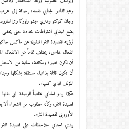
ويوسف غصوب ورعد عبدالقادر وفاضل الع
وعبدالقادر الجنابي نفسه، إضافة إلى عرب 
وجان كوكتو وهنري ميشو ولوركا وترانسترو
يضع الجنابي اشتراطات محددة حتى يحظى النص
لرؤيته لقصيدة النثر المنقولة عن ماكس جاك
انفعال خاص، يختلف تماماً عن الانفعال الحس
أن تكون قصيرة ومكثفة، خالية من الاستطراد
أن تكون قائمة بذاتها، مستقلة بشكلها ومبنا
المؤلف الذي كتبها».
هكذا يبدو الجنابي مخلصاً للوصفة التي نقلها 
قصيدة النثر، وكأنه مطلوب من الشعراء ألا يغا
الأوروبي لقصيدة النثر».
يبدي الجنابي ملاحظات على قصيدة النثر ال