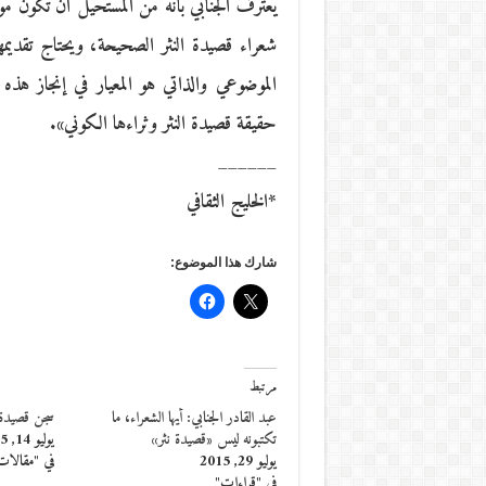
يعترف الجنابي بأنه من المستحيل أن تكون موض
شعراء قصيدة النثر الصحيحة، ويحتاج تقديمه
الموضوعي والذاتي هو المعيار في إنجاز هذه 
حقيقة قصيدة النثر وثراءها الكوني».
______
*الخليج الثقافي
شارك هذا الموضوع:
مرتبط
عبد القادر الجنابي: أيها الشعراء، ما
سجن قصيدة ا
تكتبونه ليس «قصيدة نثر»
يوليو 14, 2015
يوليو 29, 2015
في "مقالات
في "قراءات"