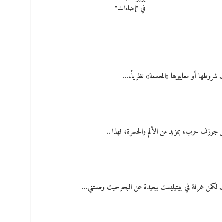
في "إضاءات"
ب شروطها أو معاييرها «المعممة» نظرياً.…
عر جوزف حرب، بمزيد من الألم والحسرة، فهذا…
ب لكمن غرفة في بيتيليست ببعيدة عن البحرحيث وصلتني…