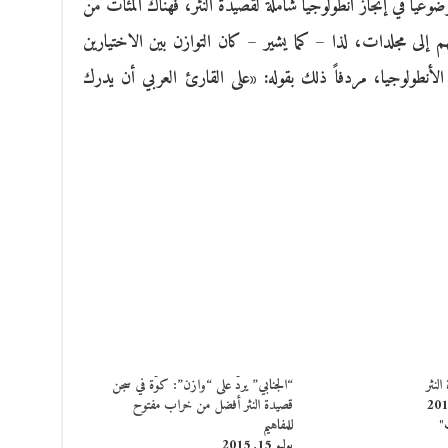
وعياً في إنجاز أنطولوجيا شاملة لقصيدة النثر، فهناك المئات من
م إلى مجلدات، لذا – كما يشير – كان التوازن بين الاختيارين
الأنطولوجيا، مردفاً ذلك بقوله: «على القارئ العربي أن يدرك
لنثر
“الجنابي” يردّ على “وازن”: كوّة في سجن
قصيدة النثر أفضل من خراب مفتوح
"
للمفاهيم
يوليو 15, 2015