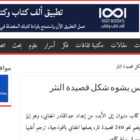
ات
مقالات
مكتبة ثقافات
فكر
أسرار
علوم
بحث
اتص
كل قصيدة النثر
مواق
يس يشوه شكل قصيدة النثر
 كتاب «ديوان إلى الأبد» من إعداد عبدالقادر الجنابي، وهو
عبارة عن أنطولوجيا عالمية في قصيدة النثر، ويضم نحو 240 قصيدة نثر، يصفها الجنابي بالنموذجية، ترجم أغلبها
 في نهاية كتابه.