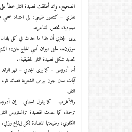
الصحيح، وإنما أطلقت قصيدة النثر خطأ ع
نظري – كتطور طبيعي، بل امتداد صحي لمحاو
ميلودية، تخص الشاعر».
يرى الجنابي أن هذا ما حدث في كل بلدان الع
موزون»، فحتى ديوان أنسي الحاج «لن»، الذ
تحديد شكل قصيدة النثر الحقيقية».
أما أدونيس – كما يرى الجنابي – فهو الرائد
آيات سان جون بيرس الشعرية قصائد نثر، ب
النثر.
والأغرب – كما يقول الجنابي – إن أدونيس
ترجمة، كما حدث لقصيدة ترانسترومر النث
الكتلوي، وطبيعتها المضادة لكل إيقاع وزني.