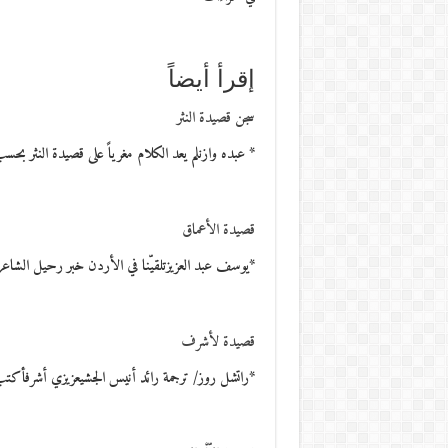
إقرأ أيضاً
سجن قصيدة النثر
* عبده وازنلم يعد الكلام مغرياً على قصيدة النثر بحس
قصيدة الأعماق
*يوسف عبد العزيزتلقيّنا في الأردن خبر رحيل الشا
قصيدة لأشرف
*راتشل روز/ ترجمة رائد أنيس الجشيعزيزي أشرفأكت