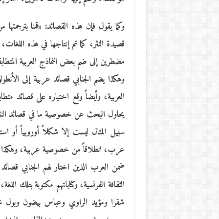
وكما يقول فإن هذه القصائد: «قمنا بترجمتها م
قصيدة النثر، كما تم إنتاجها في هذه اللغات،
مضطرين إلى ضم بعض النماذج العربية المتطابقة
وهكذا يضم الجنابي قصائد عربية إلى الأنطولو
العربية، وأيضاً وقع اختياره على قصائد متطا
يحاول البحث عن خصوصية ما في قصائد النثر 
سبيل المثال ليست إلا شكلاً أوروبياً أو ا
عرب، انطلاقاً من خصوصية عربية، وهكذا غا
ضمن العرب الذين اختار لهم الجنابي قصائد ف
الثقافة الفرنسية، وكتاباتهم مكتوبة بتلك ال
شقرا ومؤيد الراوي وعباس بيضون وبول ش