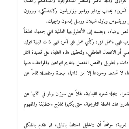
زاوي وأمجد ناصر ومنتصر عبدالموجود وعبدالمنعم رمضان
آخرين، بجانب بودلير ورامبو ولوتريامون وكاندنسكي، وبروتون
مر وريتسوس وباول تسيلان ورسل إدسون وسيميك.
 برضاه، ويضمه إلى الأنطولوجيا العالمية التي جمعها، فطبقاً
وب فهي «عمل فني، وكأي عمل فني آخر، فهي ذات قابلية لتوليد
ي أو الانفعال العاطفي، ولتحقيق هذه الغاية، على قصيدة النثر
ات والتطويل والقص المفصل وتقديم البراهين والمواعظ، عليها
ها، لا تستمد وجودها إلا من ذاتها، مبعدة ومنفصلة تماماً عن
شعراء «مجلة شعر» اللبنانية، نقلاً عن سوزان برنار في كتابها عن
دروا تلك المحطة التاريخية، حتى يكتبوا نماذج «متطابقة والمفهوم
عربية، موضحاً أن «الحابل اختلط بالنابل، فلم تقدم بالشكل