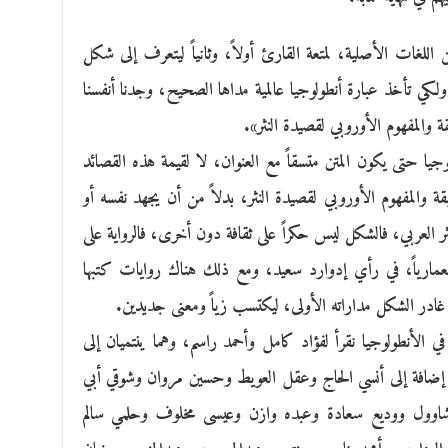
ن اللغات الأصلية، لمتعة القارئ أولاً، وثانياً ليتعرف إلى شكل
 ولكي تأخذ عبارة أنطولوجيا عالمية مداها الصحيح، وجدنا أنفسنا
 والمفهوم الأوروبي لقصيدة النثر».
جيا حتى يكون المتن متسقاً مع العنوان، لا لقيمة هذه القصائد
بقة والمفهوم الأوروبي لقصيدة النثر، بدلاً من أن يجهد نفسه أو
العربي، فالشكل ليس حكراً على ثقافة دون أخرى، فالرواية على
ستعمارياً، في رأي إدوارد سعيد، ومع ذلك هناك روايات كتبها
در الشكل مداراته الأولى، ليكتسب زياً ومعنى جديدين.
ي الأنطولوجيا نقرأ لفؤاد كامل وأحمد راسم، وهما ينتميان إلى
لغة، إضافة إلى أنسي الحاج وعقل العويط وحسين مروان وشوقي أبي
اوول ووديع سعادة وعبده وازن وعيسى مخلوف وحلمي سالم