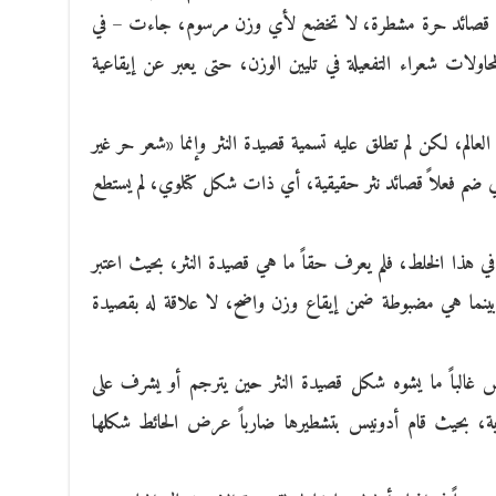
لى قصائد حرة مشطرة، لا تخضع لأي وزن مرسوم، جاءت – في
لات شعراء التفعيلة في تليين الوزن، حتى يعبر عن إيقاعية
الم، لكن لم تطلق عليه تسمية قصيدة النثر وإنما «شعر حر غير
ي ضم فعلاً قصائد نثر حقيقية، أي ذات شكل كتلوي، لم يستطع
 في هذا الخلط، فلم يعرف حقاً ما هي قصيدة النثر، بحيث اعتبر
ينما هي مضبوطة ضمن إيقاع وزن واضح، لا علاقة له بقصيدة
 غالباً ما يشوه شكل قصيدة النثر حين يترجم أو يشرف على
رية، بحيث قام أدونيس بتشطيرها ضارباً عرض الحائط شكلها