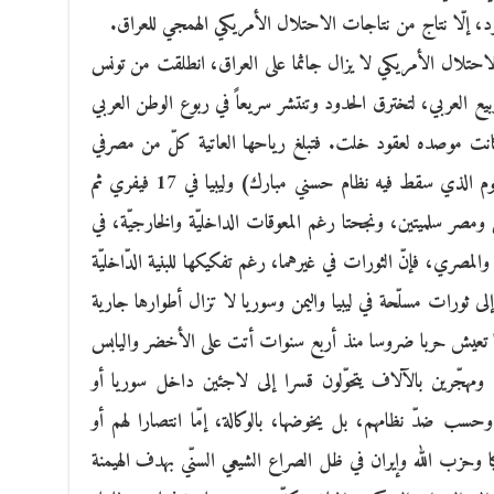
ود، إلّا نتاج من نتاجات الاحتلال الأمريكي الهمجي للعراق.
 2010 ومطلع2011، وكان الاحتلال الأمريكي لا يزال جاثما على العراق، انطلقت من تونس
بيع العربي، لتخترق الحدود وتنتشر سريعاً في ربوع الوطن العربي
ت موصده لعقود خلت. فتبلغ رياحها العاتية كلّ من مصرفي
25 يناير واليمن في 11فيفري (وهو ذات اليوم الذي سقط فيه نظام حسني مبارك) وليبيا في 17 فيفري ثم
 تونس ومصر سلميتين، ونجحتا رغم المعوقات الداخليّة والخارجيّة، في
والمصري، فإنّ الثورات في غيرهما، رغم تفكيكها للبنية الدّاخليّة
إلى ثورات مسلّحة في ليبيا واليمن وسوريا لا تزال أطوارها جارية
ريا تعيش حربا ضروسا منذ أربع سنوات أتت على الأخضر واليابس
 ومهجّرين بالآلاف يتحوّلون قسرا إلى لاجئين داخل سوريا أو
ب ضدّ نظامهم، بل يخوضها، بالوكالة، إمّا انتصارا لهم أو
يا وحزب الله وإيران في ظل الصراع الشيعي السنّي بهدف الهيمنة