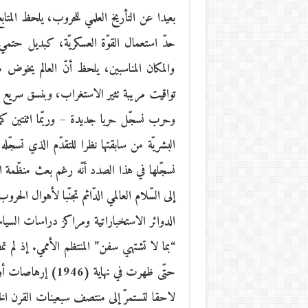
بعيدا عن التأريخ العلمي للحروب، يلحظ المتا
حدّ استعمال القوّة العسكريّة، كبديل حتمي 
والمكان المناسبين، يلحظ أنّ العالم يخوض
تواقيت مريبة تثير الاستغراب، وبنسق سريع
وحرب نسجّل حربا جديدة – وربّما اثنتين كما
البشريّة من سابقتها نظرا للتقدّم الذي تسجّله 
نسجّلها في هذا الصدد أنّه رغم بعث منظّمة الأم
إلى السّلام العالمي الدّائم تجنّبا لأهوال ا
الدوائر الاستخباراتية ومراكز دراسات السياسا
“بما لا تشتهي سفن” المنتظم الأممي. إذ لم تمض
حتّى ظهرت في نهاية