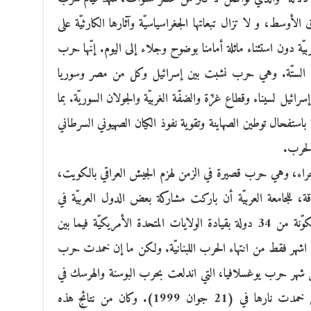
أوسط، و لا تزال تبعاتها الجغراسياسيّة وآثارها الكارثيّة على
ة دون استثناء ماثلة أمامنا بوضوح وجلاء إلى اليوم. إنّها حرب
رب الأيام الستّة. وهي حرب نشبت بين إسرائيل وكل من مصر وسوريا
ئيل لسيناء وقطاع غزّة والضفّة الغربيّة والجولان السوريّة. بما
 باستفحال توطين الصهاينة وتقوية نفوذ الكيان الصهيوني السرطاني
 الحرب.
لصحراء، وهي حرب قصيرة في الزمن لهزم الجيش العراقي بالكويت،
ة، للجامعة العربيّة أن باركت مشاركة بعض الدول العربيّة في
الحرب على العراق ضمن قوات التحالف المتكوّنة من 34 دولة بقيادة الولايات المتحدة الأمريكيّة فيما بين
(17 يناير و 28 فيفري1991) ، أي بعد 3 اشهر فقط من انتهاء الحرب اللبنانيّة. ولكن ما إن خمدت حرب
 من شهر حرب يوغسلافيا، التي اندلعت بحرب البوسنة والهرسك في
مارس 1991، لتنتهي بحرب كوسوفو التي خمدت نارها في (21 جوان 1999). وكان من نتائج هذه