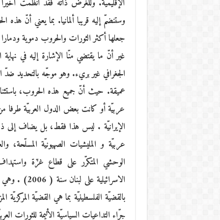
الإقليمية. وللغرض ذاته فقد أنظمّت أخيرا 
وستنضمّ إليه قريبا ألمانيا. بما يعني أنّ ه
جعلها أكثر الثورات والحروب دموية ودمارا ف
غير أنّ ما يقتضي منّا الإشارة إليه في نهاي
الجغرافي غير بريء. وهو موجّه بالتحديد ضدّ ا
عميقة. حيث أنّ جميع هذه الحروب، باستثناء 
عربيّة أو كانت بعض الدول العربيّة طرفا من أط
الاسرائيلية ع
بالقضيّة الفلسطينيّة بما هي القضيّة المركزيّة
جرّاء التداعيات السياسيّة الأليمة للثورات العربي