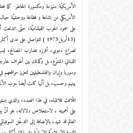
الأمريكيّة منهزمة ومكسورة الخاطر- كما فع
الأمريكي من بشاعة و فظاعة ووحشيّة حيال الم
على خمود الحرب الفيتناميّة، حتّى اندلعت أ
لصراع دموي، أفرزه تضارب المصالح، ليس ف
اللبناني المتنوّع، بل وكذلك بين أطراف خارجي
وسوريا وإيران والفلسطينيين لتعزيز مواقعهم في
بينهم وحسب، بل أنّها كانت أيضا حرب الآخ
اللّافت للانتباه، في هذا الصدد، والذي يست
الثورة الإسلاميّة الإيرانيّة وفي ذلك أكث