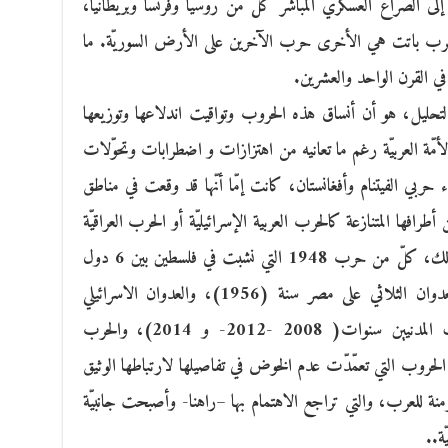
إلى الصراع العسكري المباشر كلّ من روسيا وفرنسا وبريطانيا،
ذه الحرب باتت هي الأخرى حرب الآخرين على الأرض السوريّة. ما
ي القرن الواحد والعشرين.
ة التحليل، هو أن أنساق هذه الحروب وتواقيت اندلاعها وتوزيعها
لأمّة العربيّة رغم ما تعانيه من اهتزازات و اضطرابات وتحوّلات
حربي الفيتنام وأفغانستان، كانت إمّا أنّها قد وقعت في مناطق
رافها المتنازعة كالحرب العربية الإسرائيليّة أو الحرب العراقيّة
الإيرانيّة . ليس هذا فقط، بل يضاف إلى ذلك، كلّ من حرب 1948 التي نشبت في فلسطين بين 6 دول
عربيّة و المليشيات الصهيونيّة المسلّحة، والعدوان الثلاثي على مصر سنة (1956)، والعدوان الاسرائيلي
الوحشي المتكرّر على قطاع غزّة واستهداف المدنيين سنوات( 2008 -2012- و 2014)، والحرب
لى لبنان سنة ( 2006) . وهي الحروب التي تعمّدّت عدم الخوض في تفاصيلها لارتباطها الوثيق
 المزمنة للعرب، والتي تراجع الاهتمام بها –راهنا- وأصبحت جانبيّة
ّة..