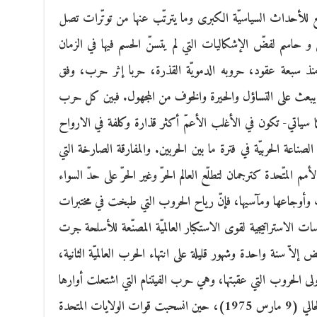
بع للأحداث السياسيّة الكبرى وما يترتّب عنها من توتّرات تصل
و حاسم لفضّ الإشكاليات التي لم يتسنّ الحسم فيها في الزمان
 منذ سبعة عقود، حروبه الدمويّة القذرة، حربا إثر حرب، وفق
 يبعث على التساؤل والحيرة والخوف من المجهول. فبين كل حرب
 سياتي- تكون في الأغلب الأعمّ أكثر قذارة وكلفة في الارواح
الصناعة الحربيّة في فترة ما بين الحربين. والمفارقة الصارخة التي
م المتّحدة كترجمان لتطلّع العالم الحرّ وغير الحرّ على حدّ السواء
لحروب وأوجاعها ومآسيها، فإنّ رياح الحروب التي طبخت في مختبرات
ت الاستراتيجية لقوى الاستكبار العالميّة المصنّعة للأسلحة جرت
 إلاّ سنة واحدة وشهور قليلة على انتهاء الحرب العالميّة الثانية،
 (1946) إرهاصات أولى الحروب التي عقبتها، وهي حرب الفيتنام التي اشتعلت أوارها
لاحقا لتستمرّ إلى منتصف سبعينات القرن الخالي (9 مارس 1975)، حين انسحبت قوات الولايات المتحدة