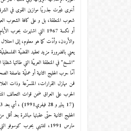
أخرى غيّرت جذريّا موازين القوى في الشرق ال
شعوب المنطقة، بل و على كافة الشعوب العربيّ
أو نكسة 1967 التي اشتهرت بح
والأردن، وأدّت كما هو معلوم، إلى احتلال إسرا
يعني بالضرورة مزيد تعقيد القضيّة الفلسطينيّة
“المسخ” في المنطقة العربيّة التي طالتها شظايا
أمّا حرب الخليج الثانية أو عمليّة عاصفة ا
فمن مهازل القرارات، المتسرّعة وذات العلاق
الخليج الثانية حتّى عقبتها مباشرة بعد أقل