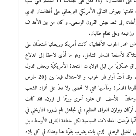
من أكتوبر2001، حيث دقّت طبول الحرب على أفغانستان، كردّة فعل على هجمات 11 سبتمبر التي تبنّتها
قادتها جيوش الثنائي الأمريكي البريطاني على أفغانستان الذي
وأعادته إلى نمط عيش القرون الوسطى. و كان من بين الأهداف
ة وزعيمه وعلى نظام طالبان.
وض غمار الحرب الأفغانية، كانت أمريكا وبريطانيا تستعدّان على
تلاكه لأسلحة الدمار الشامل. وهو ما أدّى لاحقا إلى اندلاع
راق عسكريّا من قبل الولايات المتحدة الأمريكيّة وبعض الدول
المتحالفة معها وخاصة منها بريطانيا وأستراليا. وقد أمتدّ أوار نار الحرب و الاحتلال فيما بين (20 مارس
ديسمبر 2011). لكنّ آثارها المدمّرة ومآسيها التي لا تحصى ولا تعدّ على أفراد الشعب
م وستمتدّ – للأسف- الى عقود أخرى وربّما الى قرون. فقد كانت
أركان وتوازن العراق العظيم، في تجاهل تام لدوره التاريخي في
ما أنّها قوّضت المعادلات السياسية لكل منطقة الشرق الأوسط، بل
في الحنبلي الوهابي الذي بات يضرب بقوّة هنا وهناك في كل بلاد