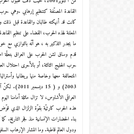
القاعدة المصنّفة كتنظيم إرهابي .وهي حرب 
كانت قد أنهكته طالبان والقاعدة قبل ذلك 
المعلنة لهذه الحرب، القضاء على تنظيم القاعد
ما يجدر التذكير به ، هو أنّه بالتوازي مع خ
قدم وساق لشن الحرب على العراق بتعلّة ام
حرب الخليج الثالثة، أو بالأحرى احتلال الع
2003) و ( 15 
العراقي الأشاوس، لا تزال ماثلة أمامنا اليو
هذه الحرب كارثيّة بقوّة الزلزال الذي قوّض 
بناء الحضارات الإنسانية منذ فجر التاريخ. ك
ودول العالم قاطبة. وما انتشار الإرهاب السل