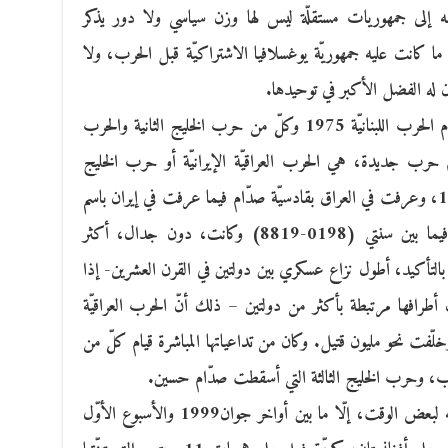
ه إلى جمهوريات مستقلّة ليس لها وزن سياسي ولا دور يذكر
ا كانت عليه جمهوريّة يوغسلافيا الاشتراكيّة قبل الحرب، ولا
ان له الفضل الأكبر في توحيدها.
واللّافت للانتباه، مرّة أخرى، هو أنّ بين قيام الحرب اللبنانيّة 1975 وكلّ من حرب الخليج الثانية والحرب
 قد سجّل قيام حرب جديدة، هي الحرب العراقيّة الإيرانيّة أو حرب الخليج
الأولى. وقد اندلعت شراراتها في سبتمبر1980، وعرفت في العراق بقادسيّة صدّام فيما عرفت في إيران باسم
الدفاع المقدّس. وهي الحرب التي نشبت فيما بين سنتي (0198-8819) وكانت، دون جدال، أكثر
، بالتأكيد، أطول نزاع عسكري بين دولتين في القرن العشرين- إذا
كانت أطرافها مرتبطة بأكثر من دولتين – ذلك أنّ الحرب العراقيّة
لّفت نحو مليون قتيل. وكان من تداعياتها المباشرة قيام كلّ من
لعرب، وحرب الخليج الثالثة التي أسقطت صدّام حسين.
ولم يهدأ العالم من نار الحروب ويستعدّ أنفاسه لبعض الوقت، إلّا ما بين أواخر جوان1999 والأسبوع الأوّل