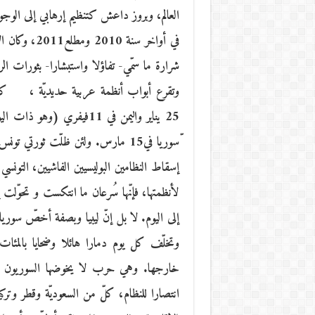
العالم، وبروز داعش كتنظيم إرهابي إلى الوج
في أواخر سنة
شرارة ما سمّي- تفاؤلا واستبشارا- بثورات الر
وتقرع أبواب أنظمة عربية حديديّة ، كان
ّسوريا في15 مارس. ولئن ظلّت ثورتي
إسقاط النظامين البوليسيين الفاشيين، التونسي 
لأنظمتها، فإنّها سُرعان ما انتكست و تحوّلت 
إلى اليوم. لا بل إنّ ليبيا وبصفة أخصّ سو
وتخلّف كل يوم دمارا هائلا وضحايا بالمئات
خارجها. وهي حرب لا يخوضها السوريون وحس
انتصارا للنظام، كلّ من السعوديّة وقطر وترك