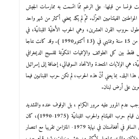
لت فرنسا من قبلها- على الرغم ممّا اتسمت به ممارسات الجيش
واطنين الفيتناميين العزّل. ثمّ لم يكد يمضي أكثر من شهر واحد
طول حروب القرن العشرين، وهي الحرب الأهليّة اللبنانيّة، في
(13أبريل1975 ) لتتواصل على مدى أكثر من 15 سنة وتنتهي في (13 أكتوبر1990 ). وقد كانت نتاجا
قط بين كل الطوائف والإثنيات المكوّنة للنسيج الديمغرافي
ّة، هي الولايات المتحدة والاتحاد السوفياتي، إضافة إلى إسرائيل
 هذا البلد. بما يعني أنّ هذه الحرب، لم تكن حرب اللبنانيين فيما
رين على أرض لبنان.
وجب عدم المرور عليه مرور الكرام ، بل الوقوف عنده والتشديد
على أهميته ، لاستخلاص دلالاته، هو أنّ بين قيام حرب الفيتنام والحرب اللبنانيّة (1975-1990)، كان
العالم قد شهد، بالإضافة إلى التدخّل السوفياتي السافر في أفغانستان في نهاية 1979- المتزامن تقريبا مع انتصار
ر من دلالة- والذي تواصل لأكثر من عشر سنوات، شهد قيام حرب