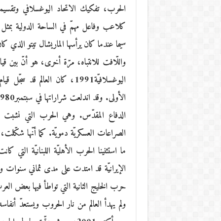
الحرب، تفكيك الاتحاد اليوغسلافي وتقسيم
كلاعب وفاعل مهمّ في الساحة الدولية بمثل م
سيما عندما كان يرأسها الماريشال تيتو الذي ك
اليوغسلافيّة1991، كان العالم
الصراعات العسكريّة دمويّة. كما أنّها شكّلت
ما استثنينا الحرب الأهليّة اللبنانيّة التي 
الإيرانيّة قد امتدت على مدى ثماني سنوات وخ
حرب الخليج الثانية التي تواطأ فيها بعض ا