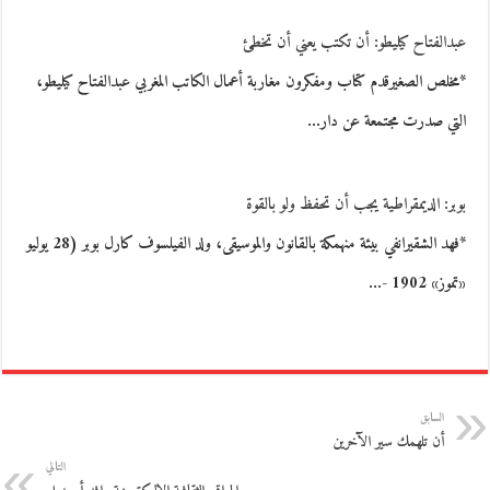
عبدالفتاح كيليطو: أن تكتب يعني أن تخطئ
*مخلص الصغيرقدم كتاب ومفكرون مغاربة أعمال الكاتب المغربي عبدالفتاح كيليطو،
التي صدرت مجتمعة عن دار…
بوبر: الديمقراطية يجب أن تحفظ ولو بالقوة
*فهد الشقيرانفي بيئة منهمكة بالقانون والموسيقى، ولد الفيلسوف كارل بوبر (28 يوليو
«تموز» 1902 -…
السابق
أن تلهمك سير الآخرين
التالي