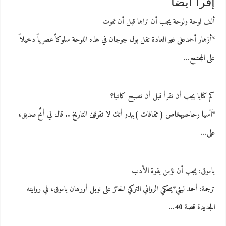
إقرأ أيضاً
ألف لوحة ولوحة يجب أن تراها قبل أن تموت
*أزهار أحمدعلى غير العادة نقل بول جوجان في هذه اللوحة سلوكاً عصرياً دخيلاً
على المجتمع…
كم كتابا يجب أن تقرأ قبل أن تصبح كاتبا؟
*آسيا رحاحليهخاص ( ثقافات )يبدو أنك لا تقرئين التاريخ .. قال لي أخٌ صديق،
على…
باموق: يجب أن نؤمن بقوة الأدب
ترجمة: أحمد ليثي*يحكي الروائي التركي الحائز على نوبل أورهان باموق، في روايته
الجديدة قصة 40…