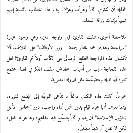
القابلة أن تشتري كتاباً وتقرأه، وهؤلاء يبدو هذا الخطاب بالنسبة إليهم
شبيهاً بإثبات زرقة السماء.
ملاحظة أخرى، تلفت القارئ قبل ولوجه المتن، وهي وجود عبارة
“مراجعة وتقديم: محمد مختار جمعة – وزير الأوقاف” على الغلاف. ألا
تكشف هذه المراجعة الطابع الوصائي على الكتّاب أولاً ثم القارئ؟ لعل
هذه الفجاجة سبب من أسباب انخفاض سقف الفكر في فضاء مجتمع
تديره آلة ثقيلة ومتضخّمة مثل الدولة المصرية.
عموماً، كانت هذه الكتب دائماً ما تدّعي التوجّه إلى المجتمع لتنويره،
بينما نعرف أنها مجرّد قيام بدور ضمن أداء واجب. دور “المجلس الأعلى
للشؤون الإسلامية” أن يصدر كتاباً يصحّح فيه المفاهيم، وها هو قد فعل،
لكن لا نظن أن شيئاً سيتغيّر.