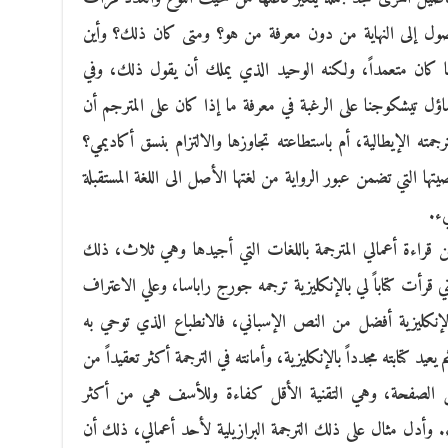
ل إلى النهاية من دون معرفة من هو؟ ومتى كان ذلك؟ وأين
ربما كان متعمداً، ولكنه الوحيد الذي يملك أن يقول ذلك، وفي
ؤل تيشكوجنا على الرغبة في معرفة ما إذا كان على المترجم أن
جمته الإيطالية، أم باستطاعته تجاوزها والالتزام بنسق أكاديمي؟
تها التي تضمن عبور الرواية من لغتها الأصل الى اللغة المستقبلة
يء.
ن قراءة أعمالي المترجمة باللغات التي أجيدها وهي ثلاث، ذلك
 قرأت كتاباً لي بالإنكليزية ترجمه جورج راباسا، وعلي الاعتراف
نكليزية أفضل من النص الإسباني، فالانطباع الذي توحي به
يعيد كتابته مجدداً بالإنكليزية، وأمانته في الترجمة أكثر تعقيداً من
ل الصفحة، وهي التقنية الأقل كفاءة وللأسف هي من أكثر
فاء. وأدل مثال على ذلك الترجمة البرازيلية لأحد أعمالي، ذلك أن