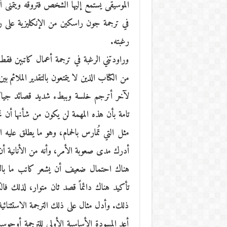
الموسيقى يستمع إليها الشخص فتروقه ويتمنى 
في ترجمة جون راسكين من الإنكليزية على ر
رغبته.
وراودتني الرغبة في ترجمة أعمال كاتبين فقط
من الكتاب الذين لا يتمتعون بالتقدير الملائ
لآخر أترجم خلسة وببطء شديد قصائد جياكوم
تامة بأن هذه المهمة لن يكون من شأنها أن ت
مثل التي تُمارس بالحمام، وهو ما يطلق عليه ال
أدرك مدى صعوبة الأمر، وأنه من الأنانية أن 
هناك احتمال ضعيف أن يشعر كاتب ما بالر
تأكيد هناك دائماً قصد ثان متوار، لذلك فا
ذلك. وأدل مثال على ذلك الترجمة الاستثنائي
أعد المسودة الأساسية الأولى للترجمة أوجوست 