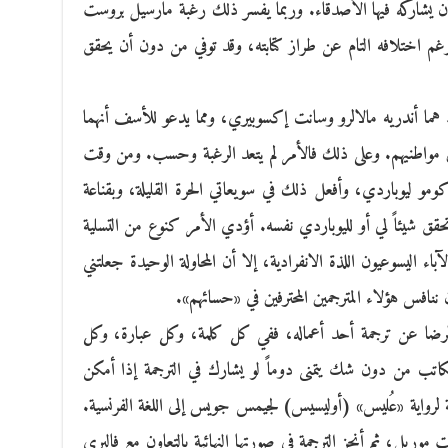
أن يشاركه فيها الأصدقاء. وربما يفسر ذلك رغبة مارسيل بروست
غم اختلافه التام عن طراز كتابته، وقد توفي من دون أن يحقق
 هما أندريه مالالرو وسانت إكسوبيري، ومما يدعو للأسف أنهما
م بين مواطنيهم. وعلى ذلك فالأمر لم يتعد الرغبة وحسب. ومن وقت
و ليوباردي، وأفعل ذلك في سويعاتي الحرة القليلة، وبقناعة
حقق شيئاً لي أو لليوباردي نفسه. أؤدي الأمر كنوع من التسلية
آباء اليسوعيون اللذة الانفرادية، إلا أن المحاولة الوحيدة جعلتني
ننافس هؤلاء المترجمين المحترفين في «حسائهم».
ضا عن ترجمة أحد أعماله، ففي كل كلمة، وكل عبارة، وكل
لكاتب من دون شك يتمنى دوماً لو يشارك في الترجمة إذا أمكن
ة لرواية «عُليس» (أوليسيس) لجيمس جويس إلى اللغة الفرنسية.
موريل، ثم أنجز الترجمة في صورتها النهائية بالتعاون مع فاليري