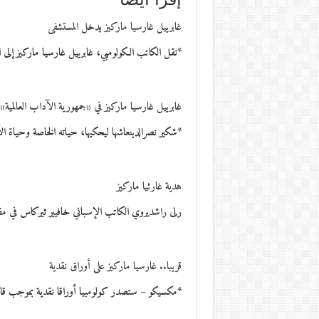
غابرييل غارسيا ماركيز يدخل المستشفى
*نقل الكاتب الكولومبي، غابرييل غارسيا ماركيز إلى
غابرييل غارسيا ماركيز في «جمهورية الآداب العالمية»
*شكير نصرالدينعاشها ليحكيها، حياته الخاصة وحياة 
هدية غارثيا ماركيز
رلى راشديروي الكاتب الإسباني خافيير ثيركاس في مق
قريبا.. غارسيا ماركيز على أوراق نقدية
*مكسيكو – ستصدر كولومبيا أوراقا نقدية بموجب قانون