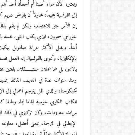
ونعتبره الآن سواء أصبنا أم أخطأنا أحد أهم 
إلى الفرنسية جحيماً، محاولاً أن يفرض عليهم ك
إن الأمر مثير للاهتمام، ولكن لم يقم بذلك
خورخي سمبرون، الذي يكتب الشيء نفسه بالإ
أبداً. ويظل الأكثر غرابة صامويل بيكي
بالإنكليزية، وأخرى بالفرنسية. إنه العمل نفسه
بالآخر، بل هما عملان مستــــــــقلان بلغتين مخت
ومنذ سنوات عدة في الصيف القائظ بمدينة ب
تشيكوجنا، والذي ظل يترجم أعمالي إلى الإي
للكاتب الكوبي خوسيه ليثاما ليما. وطالما 
مرات معدودات، وكان تركيزي في ذاك الوقت
الإيطالي في الترجمة، بمعنى أفضل، معاون
الوسيلة الأكثر عمقاً لقراءة العمل، فمن بين