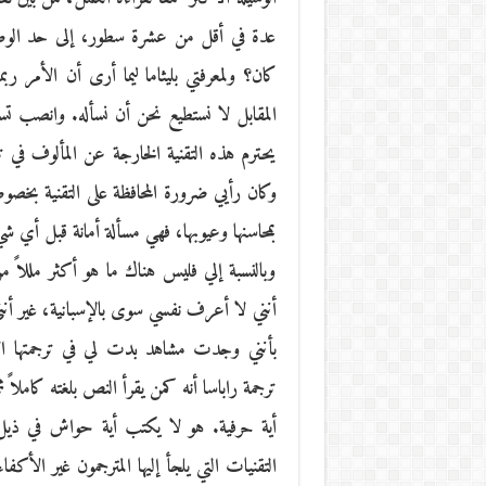
عدة في أقل من عشرة سطور، إلى حد الوصو
كان؟ ولمعرفتي بليثاما ليما أرى أن الأمر 
المقابل لا نستطيع نحن أن نسأله. وانصب تسا
يحترم هذه التقنية الخارجة عن المألوف في تر
وكان رأيي ضرورة المحافظة على التقنية بخصوصي
بمحاسنها وعيوبها، فهي مسألة أمانة قبل أي ش
وبالنسبة إلي فليس هناك ما هو أكثر مللاً م
أنني لا أعرف نفسي سوى بالإسبانية، غير أنني
بأنني وجدت مشاهد بدت لي في ترجمتها الإ
ترجمة راباسا أنه كمن يقرأ النص بلغته كاملاً ثم 
أية حرفية. هو لا يكتب أية حواش في ذي
التقنيات التي يلجأ إليها المترجمون غير الأك