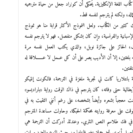
كتّاب اللغة الإنكليزية. يُحكى أن كونراد جعل من حياة مترجميه
ماله، ولكنه لم يترجم لنفسه قط.
 كثير من الكتّاب. ولعل النموذج الأكثر قرابة منا هو نموذج
سبانية والفرنسية، وإن كان بشكل منفصل. فهو لا يترجم نفسه
ت، الحائز على جائزة نوبل، والذي يكتب العمل نفسه مرة
 بلغتين، إلا أن الأديب يصر على أن كل عــمل لا عـــــــلاقة له
لفتين.
انتلاريا كانت لي تجربة ملغزة في الترجمة، فالكونت إنتيكو
طالية حتى وفاته، كان يترجم في ذاك الوقت رواية «باراديسو»
كنت معجباً بشعره وأيضاً بشخصه، على رغم أنني التقيت به في
 على معرفة روايته محكمة الحبكة. وحاولت مساعدة المترجم
ته في فك طلاسم النص النثري. وعندئذ أدركت أن الترجمة هي
 تفاصيل أخرى تجد جملة يتغير فاعلها من حيث النوع والعدد مرات