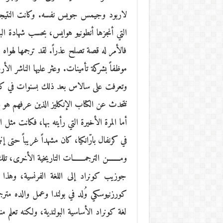
لاربود وجيمس جويس نفسه. وكانت النتيجة عملا
التي أنجزها أنطونيو هوايس، بحسب شهادة البع
فالأمر له قصة تصلح عذراً. لقد ترجمها لهو
موظفاً بشركة تأمينات. وعثر عليها الناشر ال
وتعرفت على سالاس بعد ذلك بسنوات في كاراك
نتحدث عن الكتاب الإنكليز الذين عرفهم هو ب
أما المرة الأخيرة التي رأيته بها، فكانت مثل
في كرنفال بارّانكيا، كان مشهداً غريباً حتى إ
ومــــــــن الترجمـــــــات التاريخية الأخر
جوزيب كونراد إلى اللغة الفرنسية، وهذا
كورزنيوسكي وُلد في بولندا وعمل والده مترج
لغة كونراد الأساسية البولندية، ولكنه تعلم م