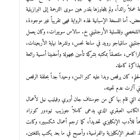
ً رائداً، ولم يتجاوزها بقدر هين سوى الترجمة إلى البرازيلية
ض. أما النسخة الإسبانية لهذه الرواية فهى تقريباً غير موجودة،
اه الشخصي وللتسلية الأرجنتيني خ. سالاس سوبيرات، وكان يعمل
أرجنتيني سانتياجو رويد في ساعة نحس، ونشرها نهاية الأربعينات.
اس، ملتصقاً بمكتبه بشركة تأمين مجهولة وأمضينا أمسية رائعة
ذاكرة كاملة.
 الحلم، كان يرقص وبدا عليه كبر السن، وحيداً جداً بحلقة الرقص
نني آثرت عدم تحيته.
ى، تلك التي قام بها كل من جوستاف جان أوبري وفيليب نيل لأعمال
 الكاتب العبقري الذي يدعى كاملاً جوزيب تيودور كونراد
ماً للأدب الإنكليزي تحديداً، كما ترجم أعمال شكسبير، وكانت
نذ الصغر الإنكليزية والفرنسية، وأصبح في ما بعد يكتب باللغتين.