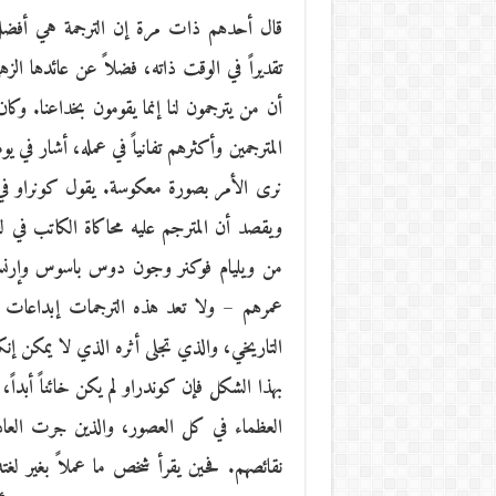
قال أحدهم ذات مرة إن الترجمة هي أفضل ا
تقديراً في الوقت ذاته، فضلاً عن عائدها الزه
أن من يترجمون لنا إنما يقومون بخداعنا. وكا
المترجمين وأكثرهم تفانياً في عمله، أشار في ي
نرى الأمر بصورة معكوسة. يقول كونراو في إ
ويقصد أن المترجم عليه محاكاة الكاتب في ل
من ويليام فوكنر وجون دوس باسوس وإرنست
عمرهم – ولا تعد هذه الترجمات إبداعات 
التاريخي، والذي تجلى أثره الذي لا يمكن إنكا
بهذا الشكل فإن كوندراو لم يكن خائناً أبداً، 
العظماء في كل العصور، والذين جرت العادة
نقائصهم. فحين يقرأ شخص ما عملاً بغير لغته،