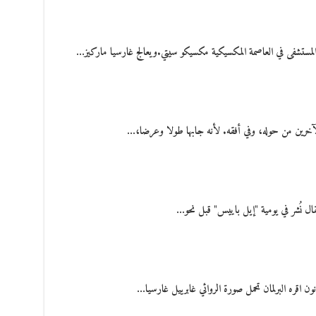
 المستشفى في العاصمة المكسيكية مكسيكو سيتي.ويعالج غارسيا ماركيز…
الآخرين من حوله، وفي أفقه. لأنه جابها طولا وعرضا،…
ال نُشر في يومية "إيل باييس" قبل نحو…
 اقره البرلمان تحمل صورة الروائي غابرييل غارسيا…