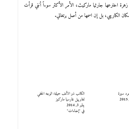
م زهرة اخترعها جارثيا ماركيث، الأمر الأكثر سوءاً أنني قرأت
كان الكاريبي، بل إن اسمها من أصل برتغالي.
رد سيرة
الكاتب ذو الألف حيلة: الوجه الخفي
لغابرييل غارسيا ماركيز
يناير 3, 2014
في "إضاءات"