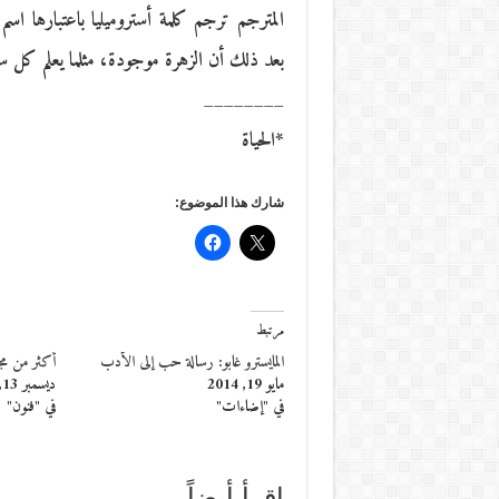
المترجم ترجم كلمة أستروميليا باعتبارها اس
بعد ذلك أن الزهرة موجودة، مثلما يعلم كل س
________
*الحياة
شارك هذا الموضوع:
مرتبط
المايسترو غابو: رسالة حب إلى الأدب
أكثر من مج
مايو 19, 2014
ديسمبر 13, 2015
في "إضاءات"
في "فنون"
إقرأ أيضاً