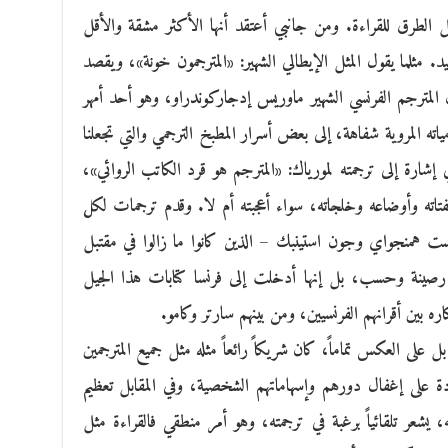
لطرق للقراءة. ومن جانبي أعتقد أنها الأكثر مشقة والأقل
يد. مثلما يقول المثل الإيطالي الشهير: «المترجمون خونة»، ويقصد
ن المترجم الفرنسي الشهير ماوريس إدجاركوندراو، وهو أحد أمهر
ومياته المروية شفاهة، إلى بعض أسرار المطبخ الترجمي والتي تجعلنا
شارة إلى ترجمته لمورياك: «المترجم هو قرد الكاتب الروائي»،
فتاته وأوضاعه وخلجاته، سواء أعجبته أم لا. وقدم ترجمات لكل
 همنجواي وجون استينبك – الذين كانوا ما زالوا في مقتبل
رصينة وحسب، بل إنها أدخلت إلى فرنسا كتابات هذا الجيل
ره بين أقرانهم الفرنسيين، ومن بينهم سارتر وكامو.
بل على العكس تماماً، كان شريكاً رائعاً مثله مثل جميع المترجمين
 على إغفال دورهم وإسهاماتهم الشخصية، وفي المقابل تعظيم
 يشعر تلقائياً برغبة في ترجمته، وهو أمر منطقي فالقراءة مثل