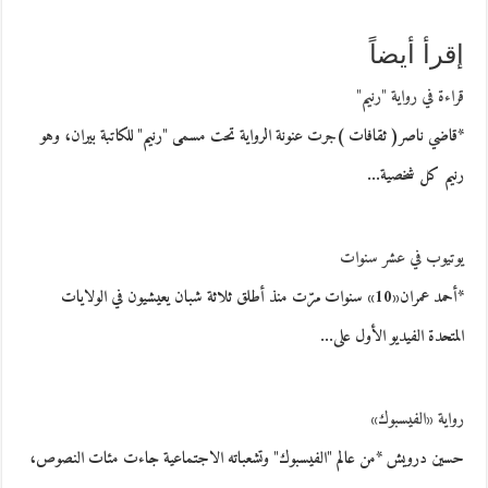
إقرأ أيضاً
قراءة في رواية "رنيم"
*قاضي ناصر( ثقافات )جرت عنونة الرواية تحت مسمى "رنيم" للكاتبة بيران، وهو
رنيم كل شخصية…
يوتيوب في عشر سنوات
*أحمد عمران«10» سنوات مرّت منذ أطلق ثلاثة شبان يعيشيون في الولايات
المتحدة الفيديو الأول على…
رواية «الفيسبوك»
حسين درويش *من عالم "الفيسبوك" وتشعباته الاجتماعية جاءت مئات النصوص،