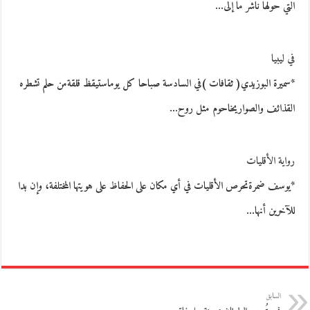
التي حولها ناشر ما إلى…
في ليبيا
*سميرة البوزيدي( ثقافات )في السادسة صباحا كل يوماستيقظ قلقةمن حلم تشطره
القذائف والصواريخاحوم مثل روح…
رواية الأقليات
*يوسف ضمرةتحرص الأقليات في أي مكان على الحفاظ على هويتها المختلفة، وإن بدا
للآخرين أنها…
السابق