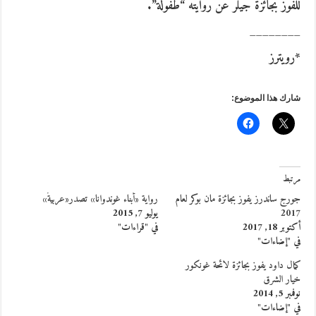
للفوز بجائزة جيلر عن روايته “طفولة”.
________
*رويترز
شارك هذا الموضوع:
مرتبط
جورج ساندرز يفوز بجائزة مان بوكر لعام
رواية «أبناء غوندوانا» تصدر«عربيةً»
2017
يوليو 7, 2015
أكتوبر 18, 2017
في "قراءات"
في "إضاءات"
كمال داود يفوز بجائزة لائحة غونكور
خيار الشرق
نوفمبر 5, 2014
في "إضاءات"