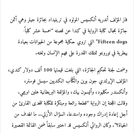
فاز المؤلف أندريه ألكسيس المولود في ترينيداد بجائزة جيلر وهي أثمن
جائزة بمجال كتابة الرواية في كندا عن قصته “خمسة عشر كلباً-
Fifteen dogs” التي تروي حكاية مجموعة من الحيوانات بعيادة
بيطرية في تورونتو تمتلك القدرة على فهم الإنسان ولغته.
وضمت لجنة تحكيم الجائزة، التي بلغت قيمتها 100 ألف دولار كندي،
المؤلف الإيرلندي جون بوين والكُتّاب الكنديين سيسل فوستر،
وألكسندر مكليود، وأليسون بيك، والمؤلفة البريطانية هلين اوييمي.
وقالت اللجنة إن الرواية “قطعة رائعة ومبتكرة للكتابة تتحدى القارئ من
أجل إعادة إدراك وجوده واستدعاء السؤال الأزلي.. ما الهدف من
الحياة؟”. وكان الروائي ألكسيس قد اختير سابقاً ضمن القائمة القصيرة