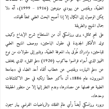
العلميّة. ويقتبس عن يهودي مينوهين (1916 – 1999)، أنّه «لا
يمكن الوصول إلى الكمال إلا إذا أصبح البحث العلمي نمطاً للحياة».
جمال المنهج والطريقة
على نحوٍ مماثل، يرى بريزنسكي أن من المستطاع شرح الإبداع وكيف
تولد الأفكار الجديدة في عقول الباحثين، ووصف المنهج العلمي
للباحثين، وإدراك طُرُق بناء المعرفة العلميّة. ويشير إلى مقولات من نوع
التمييز الذي أجراه فرانسوا جاكوب (1920) «علم الليل» الذي يختلف
عن «علم النهار»، ويقتبس عن خطاب ألقاه أحد العلماء في «جامعة
السوربون» عام 1886، أن «أكبر خطأ نرتكبه في حق الاكتشافات
العلمية هو فصلها عن مصادرها، وعدم النظر إليها إلا من منظور الحقيقة
وحدها».
ويورد بريزنسكي أيضاً رأي عالم الفلك والرياضيات الفرنسي بيار سيمون