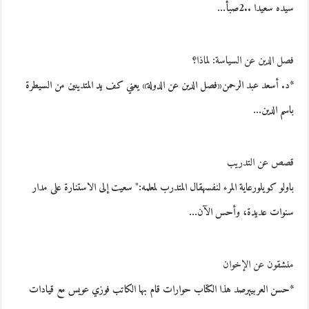
سيده سعيدا ..2صبأ…
فصل الدين عن السياسة: لماذا؟
*د. أسعد عبد الرحمن«فصل الدين عن الدولة» يعني كف يد المتدينين من السيطرة
باسم الدين…
قصص عن التدريب
باولو كويلورعاية المرء لنفسهقال المتدرب لمعلمه:" سعيت إلى الاستنارة على مدار
سنوات عديدة، وأحس الآن…
منشقون عن الإخوان
*حسن العربييرصد هذا الكتاب حوارات قام بها الكاتب فوزي عويس مع قيادات