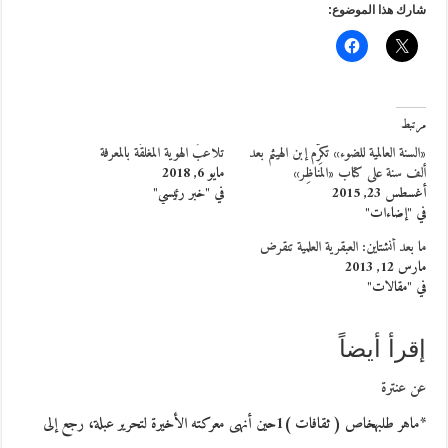
شارك هذا الموضوع:
مرتبط
«السنة العالمية للضوء» تكرّم إبن الهيثم بعد
تلاعبُ الهوية المغلقَة بالمعرفة
ألف سنة على كتاب «المَناظِر»
مايو 6, 2018
أغسطس 23, 2015
في "خبر رئيسي"
في "إضاءات"
ما بعد أنشتاين: العبقرية العلمية تنقرض
مارس 12, 2013
في "مقالات"
إقرأ أيضاً
عن عنترة
*ماهر طلبهخاص ( ثقافات )1حين أنهى معركته الأخيرة لتحرير عبلة، رجع إلى