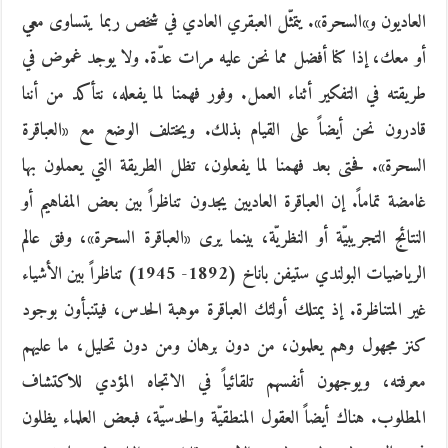
العاديون و»السحرة». يتمثّل العبقري العادي في شخص ربما يتساوى معي
أو معك، إذا كنا أفضل مما نحن عليه مرات عدّة. ولا يوجد غموض في
طريقته في التفكير أثناء العمل. وفور فهمنا لما يفعله، نتأكد من أننا
قادرون نحن أيضاً على القيام بذلك. ويختلف الوضع مع «العباقرة
السحرة». فحتى بعد فهمنا لما يفعلون، تظل الطريقة التي يعملون بها
غامضة تماماً. إن العباقرة العاديين يجدون تناظراً بين بعض المفاهيم أو
النتائج التجريبيّة أو النظريّة، بينما يرى «العباقرة السحرة»، وفق عالم
الرياضيات البولندي ستيفن باناخ (1892- 1945) تناظراً بين الأشياء
غير المتناظرة. إذ يمتلك أولئك العباقرة موهبة الحدس، فيتنبأون بوجود
كنز مجهول وهم يعلمون، من دون برهان ومن دون تحليل، ما عليهم
معرفته، ويوجهون أنفسهم تلقائياً في الاتجاه المؤدي للاكتشاف
المطلوب. هناك أيضاً العقول المنطقيّة والحدسيّة، فبعض العلماء يظلون