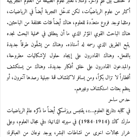
لا تختلف بين علم وآخر. ومثلاً، تعتبر علوم الطبيعة من العلوم التجريبية
أكثر من علوم الرياضيّات، لكن تدخّل التجربة أيضاً في الرياضيات،
ومثلما توجد فروع متعدّدة للعلوم، هناك أيضاً فئات مختلفة من الباحثين.
هناك الباحث القوي المؤثر الذي ما أن ينطلق في عملية البحث نجده
يتبع الطريق الذي رسمه له أستاذه. وهناك من يشقّون طرقاً جديدة
بالفعل. وهناك القادرون على إيجاد حلول لإشكاليات مطروحة،
والمبدعون القادرون على خلق أفكار جديدة. وهناك من يستكشف
أقطاراً لا تزال بكراً، ومن يسافر لاكتشاف قمة جبلية رصدها آخرون، أو
ينظم بعثات استكشاف وغيرهم.
حدس ساحر
في كتابه «تاريخ العلوم…»، يقتبس بريزنسكي أيضاً ما ذكره عالم الرياضيات
مارك كاك (1914-1984) في سيرته الذاتية: «في مجال العلوم، وعلى
غرار مجالات اخرى من نشاطات البشر، يوجد نوعان من العباقرة: