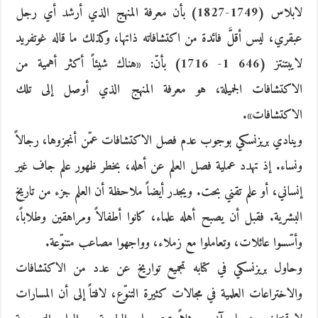
لابلاس (1749-1827) بأن معرفة المنهج الذي أرشد أي رجل
عبقري، ليس أقلَّ فائدة من اكتشافاته ذاتها، وكذلك ما قاله غوتفريد
لايبتنتز (646 1- 1716) بأنّ: «هناك شيئاً أكثر أهمية من
الاكتشافات الجميلة، هو معرفة المنهج الذي أوصل إلى تلك
الاكتشافات».
وينادي بريزنسكي بوجوب عدم فصل الاكتشافات عمّن أنجزوها، رجالاً
ونساء. إذ تهدد عملية فصل العلم عن أهله، بخطر ظهور علم جاف غير
إنساني، أو علم تقني بحت. ويجدر أيضاً ملاحظة أن العلم جزء من تاريخ
البشرية. فقبل أن يصبح أهله علماء، كانوا أطفالاً ومراهقين وطلاباً،
وأسّسوا عائلات، وتعاملوا مع زملاء، وواجهوا مصاعب متنوّعة.
وحاول بريزنسكي في كتابه تجميع تواريخ عن عدد من الاكتشافات
والاختراعات العلمية في مجالات كثيرة التنوّع، لافتاً إلى أن المسارات