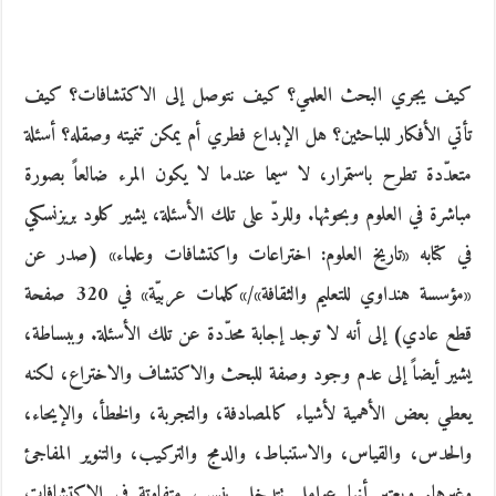
كيف يجري البحث العلمي؟ كيف نتوصل إلى الاكتشافات؟ كيف
تأتي الأفكار للباحثين؟ هل الإبداع فطري أم يمكن تنميته وصقله؟ أسئلة
متعدّدة تطرح باستمرار، لا سيما عندما لا يكون المرء ضالعاً بصورة
مباشرة في العلوم وبحوثها. وللردّ على تلك الأسئلة، يشير كلود بريزنسكي
في كتابه «تاريخ العلوم: اختراعات واكتشافات وعلماء» (صدر عن
«مؤسسة هنداوي للتعليم والثقافة»/»كلمات عربيّة» في 320 صفحة
قطع عادي) إلى أنه لا توجد إجابة محدّدة عن تلك الأسئلة. وببساطة،
يشير أيضاً إلى عدم وجود وصفة للبحث والاكتشاف والاختراع، لكنه
يعطي بعض الأهمية لأشياء كالمصادفة، والتجربة، والخطأ، والإيحاء،
والحدس، والقياس، والاستنباط، والدمج والتركيب، والتنوير المفاجئ
وغيرها. ويعتبر أنها عوامل تتدخل بنسب متفاوتة في الاكتشافات