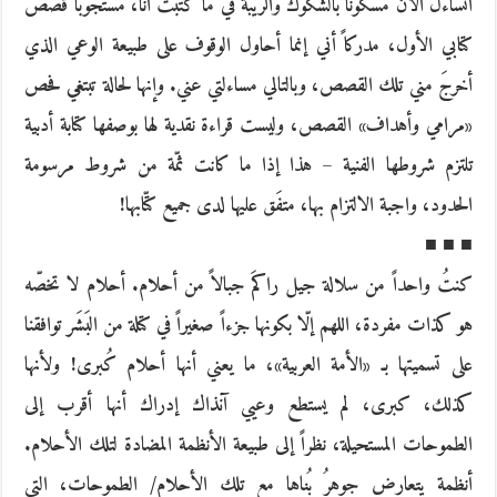
أتساءل الآن مسكوناً بالشكوك والريبة في ما كتبتُ أنا، مستجوباً قصص
كتابي الأول، مدركاً أني إنما أحاول الوقوف على طبيعة الوعي الذي
أخرجَ مني تلك القصص، وبالتالي مساءلتي عني. وإنها لحالة تبتغي فحص
«مرامي وأهداف» القصص، وليست قراءة نقدية لها بوصفها كتابة أدبية
تلتزم شروطها الفنية – هذا إذا ما كانت ثمّة من شروط مرسومة
الحدود، واجبة الالتزام بها، متفَق عليها لدى جميع كتّابها!
■ ■ ■
كنتُ واحداً من سلالة جيل راكمَ جبالاً من أحلام. أحلام لا تخصّه
هو كذات مفردة، اللهم إلّا بكونها جزءاً صغيراً في كتلة من البَشَر توافقنا
على تسميتها بـ «الأمة العربية»، ما يعني أنها أحلام كُبرى! ولأنها
كذلك، كبرى، لم يستطع وعيي آنذاك إدراك أنها أقرب إلى
الطموحات المستحيلة، نظراً إلى طبيعة الأنظمة المضادة لتلك الأحلام.
أنظمة يتعارض جوهرُ بُناها مع تلك الأحلام/ الطموحات، التي