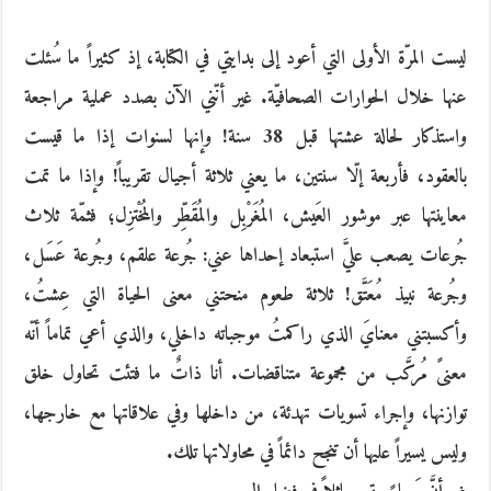
ليست المرّة الأولى التي أعود إلى بدايتي في الكتابة، إذ كثيراً ما سُئلت
عنها خلال الحوارات الصحافيّة. غير أنّني الآن بصدد عملية مراجعة
واستذكار لحالة عشتها قبل 38 سنة! وإنها لسنوات إذا ما قيست
بالعقود، فأربعة إلّا سنتين، ما يعني ثلاثة أجيال تقريباً! وإذا ما تمت
معاينتها عبر موشور العَيش، المُغَرْبِل والمُقَطِّر والمُخْتزِل؛ فثمّة ثلاث
جُرعات يصعب عليَّ استبعاد إحداها عني: جُرعة علقم، وجُرعة عَسَل،
وجُرعة نبيذ مُعَتَّق! ثلاثة طعوم منحتني معنى الحياة التي عِشتُ،
وأكسبتني معنايَ الذي راكمتُ موجباته داخلي، والذي أعي تماماً أنّه
معنىً مُركَّب من مجموعة متناقضات. أنا ذاتٌ ما فتئت تحاول خلق
توازنها، وإجراء تسويات تهدئة، من داخلها وفي علاقاتها مع خارجها،
وليس يسيراً عليها أن تنجح دائماً في محاولاتها تلك.