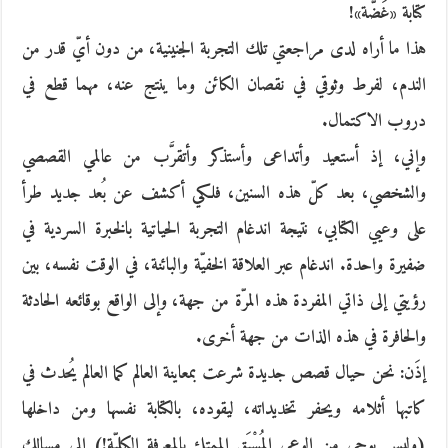
كتابة «غَضَّة»!
هذا ما أراه لدى مراجعتي تلك التجربة الجنينية، من دون أيّ قدر من
الندم، لفرط وثوقي في نقصان الكائن وما ينتج عنه، مهما قطع في
دروب الاكتمال.
وإني، إذ أستعيد وأتداعى وأستذكر وأتقرَّب من عالمي القصصي
والشخصي، بعد كلّ هذه السنين، فلكي أكشف عن بُعد جديد طرأ
على وعيي الكتابي، نتيجة اندغام التجربة الحياتية بالخبرة السردية في
ضفيرة واحدة. اندغام عبر العلاقة الخفيّة والبائنة، في الوقت نفسه، بين
رؤيتي إلى ذاتي المفردة هذه المرّة من جهة، وإلى الواقع بوقائعه الحادثة
والحافرة في هذه الذات من جهة أخرى.
إذَن: نحن حيال قصص جديدة شرعت بمعاينة العالم كما العالم يُحدث في
كاتبها أثلامه ويحفر تخديداته، ليقوده، بالكتابة نفسها ومن داخلها
(وليس بوحي من الوعي المُسْبَق الممتلئ بالمعرفة الكليّة!) إلى مسالك