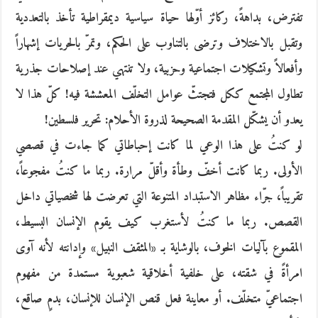
تفترض، بداهةً، ركائز أوّلها حياة سياسية ديمقراطية تأخذ بالتعددية
وتقبل بالاختلاف وترضى بالتناوب على الحكم، وتمرّ بالحريات إشهاراً
وأفعالاً وتشكيلات اجتماعية وحزبية، ولا تنتهي عند إصلاحات جذرية
تطاول المجتمع ككل فتجتثّ عوامل التخلّف المعششة فيه! كلّ هذا لا
يعدو أن يشكّل المقدمة الصحيحة لذروة الأحلام: تحرير فلسطين!
لو كنتُ على هذا الوعي لما كانت إحباطاتي كما جاءت في قصصي
الأولى. ربما كانت أخفّ وطأة وأقلّ مرارة. ربما ما كنتُ مفجوعاً،
تقريباً، جرّاء مظاهر الاستبداد المتنوعة التي تعرضت لها شخصياتي داخل
القصص. ربما ما كنتُ لأستغرب كيف يقوم الإنسان البسيط،
المقموع بآليات الخوف، بالوشاية بـ «المثقف النبيل» وإدانته لأنه آوى
امرأةً في شقته، على خلفية أخلاقية شعبوية مستمدة من مفهوم
اجتماعيّ متخلّف. أو معاينة فعل قنص الإنسان للإنسان، بدمٍ صاقع،