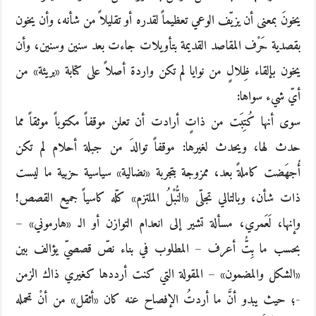
يخونَ بمعنى أن يزيّف الوعي تعظيماً لقدره أو تقليلاً من شأنه، وأن يخون
بقصدية حَرْف المقاصد القديمة بتأويلات جاءت بعد سنين وسنين، وأن
يخون بإلقاء ظِلالٍ من نوايا لم تكن واردة أصلاً على كتابة «بريئة» من
أيّ شيء سواها:
سوى أنها كُتِبَت من ذاتٍ أرادت أن تعلن موقفاً مكتوباً موثقاً مما
حدث لها، ويحدث لغيرها: موقفاً توالدَ من جبلة أحلام لم تكن
أُجهَضت كاملةً بعد، ممزوجة بتجربة «نضالية» سياسية حزبية ما ليست
ذات شأن، وبالتالي تجلّى «النُّبْلُ الملتزم» كلّه كاسياً جميع القصص!
وإنها، لَعَمري، مسألة تشير إلى انعدام التوازن أو الـ «هارموني» –
بحسب ما بِتُّ أعرف – المطلوب في بناء نصّ قصصيّ يؤالف بين
«الشكل والمضمون» – المقولة التي كنت أرددها كغيري ذاك الزمن
-؛ حيث يبدو أنَّ ما أردتُ الإفصاح عنه كان «أثقل» من أنْ تحمله