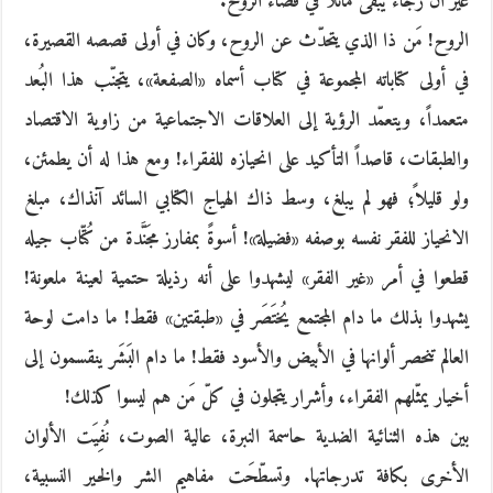
غير أنَّ رَجاءً يبقى ماثلاً في فضاء الروح.
الروح! مَن ذا الذي يتحدّث عن الروح، وكان في أولى قصصه القصيرة،
في أولى كتاباته المجموعة في كتاب أسماه «الصفعة»، يتجنّب هذا البُعد
متعمداً، ويتعمّد الرؤية إلى العلاقات الاجتماعية من زاوية الاقتصاد
والطبقات، قاصداً التأكيد على انحيازه للفقراء! ومع هذا له أن يطمئن،
ولو قليلاً؛ فهو لم يبلغ، وسط ذاك الهياج الكتابي السائد آنذاك، مبلغ
الانحياز للفقر نفسه بوصفه «فضيلة»! أسوةً بمفارز مجَنَّدة من كُتّاب جيله
قطعوا في أمر «غير الفقر» ليشهدوا على أنه رذيلة حتمية لعينة ملعونة!
يشهدوا بذلك ما دام المجتمع يُختَصَر في «طبقتين» فقط! ما دامت لوحة
العالم تنحصر ألوانها في الأبيض والأسود فقط! ما دام البَشَر ينقسمون إلى
أخيار يمثّلهم الفقراء، وأشرار يتجلون في كلّ مَن هم ليسوا كذلك!
بين هذه الثنائية الضدية حاسمة النبرة، عالية الصوت، نُفِيَت الألوان
الأخرى بكافة تدرجاتها. وتسطّحَت مفاهيم الشر والخير النسبية،