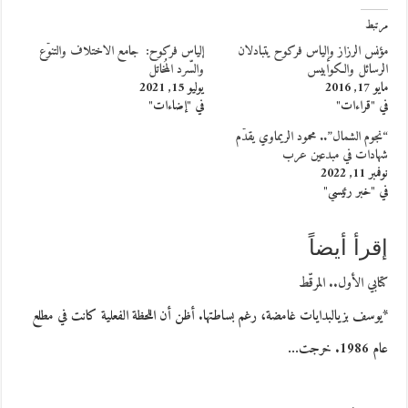
مرتبط
مؤنس الرزاز وإلياس فركوح يتبادلان
إلياس فركوح: ‏ جامع الاختلاف والتنوّع
الرسائل والكوابيس
والسّرد المُخاتل
مايو 17, 2016
يوليو 15, 2021
في "قراءات"
في "إضاءات"
“نجوم الشمال”.. محمود الريماوي يقدّم
شهادات في مبدعين عرب
نوفمبر 11, 2022
في "خبر رئيسي"
إقرأ أيضاً
كتابي الأول.. المرقّط
*يوسف بزيالبدايات غامضة، رغم بساطتها. أظن أن اللحظة الفعلية كانت في مطلع
عام 1986. خرجت…