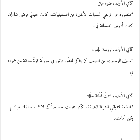
كتابي الأول.. ضوء مهتز
*منصورة عز الدينفي السنوات الأخيرة من التسعينيات، كانت حياتي فوضى شاملة.
كنت أدرس الصحافة في…
كتابي الأول.. نورسة الجنون
*سيف الرحبيربما من الصعب أن يتذكر شخصٌ عاش في سوريّة فترةً سابقة من عمره،
في…
كتابي الأول.. صمتُ قُطْنة مبلّلة
*فاطمة قنديلفي الشرفة الضيقة، كأنها صممت خصيصاً كي لا تمدد ساقيك فيها، لم
يكن أمامنا،…