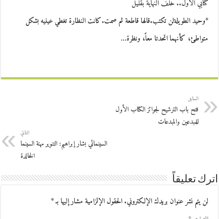
كتابي الأول.. خلف النهاية بقليل
*وحيد الطويلةلن تكتب.قالها قاطعة ثم صمت.كانت النظارة تغطي عينيه بشكل
متواطئ، كأنهما اتحدتا معاً، ونظرة…
السابق
فتح باب الترشيح لجوائز الكتاب الأول
للمبدعين والمبدعات
التالي
السينمائي بشار إبراهيم: التنوير مهنة السينما
الخالدة
اترك تعليقاً
لن يتم نشر عنوان بريدك الإلكتروني.
الحقول الإلزامية مشار إليها بـ
*