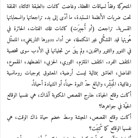
المتحركة وفقاً لسياقات اللحظة. وغاضت كائنات «الطبقة الثالثة» القلقة
تحت ضربات الأنظمة المستبدة، ما أدّى إلى بدء تراجعاتها وانسحاباتها
القسرية. تراجعت (أو أُجبِرَت) كائنات تلك الفئات، الحائرة في
هُويتها قيد التشكُّل غير المكتملة، عن أداء «دورها التاريخي»، المتمثّل
في التنوير والتثوير والتمدين، ولم يبقَ من تجلياتها في الأدب سوى شخصية
المثقف الفرد. المثقف الملتزم، الثوري، الحزبي، المضطهد، المقموع،
الفاضل، العاشق بمثالية ليست أرضية، المعشوق بموجبات رومانسية
رغائبية، المُبَشِّر، والبالغ حدّ النبوة حيناً، أو الشهادة أحياناً.
أكانت وقائع الحياة، خارج القصص المكتوبة آنذاك، هي نفسها الوقائع
الحيّة في جواهرها؟
أكانت وقائع القصص، المعيشة وسط خضم حياة ذاك الوقت، هي
نفسها الوقائع كما كُتِبَت؟