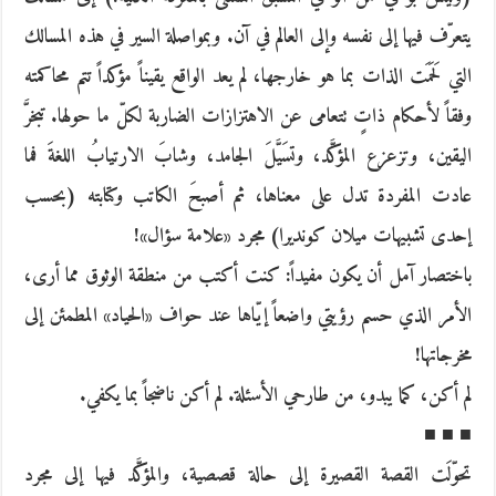
يتعرّف فيها إلى نفسه وإلى العالم في آن. وبمواصلة السير في هذه المسالك
التي لَحَمَت الذات بما هو خارجها، لم يعد الواقع يقيناً مؤكداً تتم محاكمته
وفقاً لأحكام ذاتٍ تتعامى عن الاهتزازات الضاربة لكلّ ما حولها. تبخرَّ
اليقين، وتزعزع المؤكَّد، وتسَيَّلَ الجامد، وشابَ الارتيابُ اللغةَ فما
عادت المفردة تدل على معناها، ثم أصبحَ الكاتب وكتابته (بحسب
إحدى تشبيهات ميلان كونديرا) مجرد «علامة سؤال»!
باختصار آمل أن يكون مفيداً: كنت أكتب من منطقة الوثوق مما أرى،
الأمر الذي حسم رؤيتي واضعاً إيّاها عند حواف «الحياد» المطمئن إلى
مخرجاتها!
لم أكن، كما يبدو، من طارحي الأسئلة. لم أكن ناضجاً بما يكفي.
■ ■ ■
تحوّلَت القصة القصيرة إلى حالة قصصية، والمؤكَّد فيها إلى مجرد