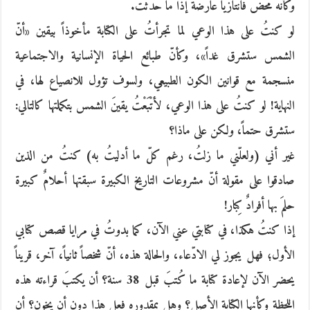
وكأنه محض فانتازيا عارضة إذا ما حدثت.
لو كنتُ على هذا الوعي لما تجرأتُ على الكتابة مأخوذاً بيقين «أنّ
الشمس ستشرق غداً»، وكأنّ طبائع الحياة الإنسانية والاجتماعية
منسجمة مع قوانين الكون الطبيعي، ولسوف تؤول للانصياع لها، في
النهاية! لو كنتُ على هذا الوعي، لأتْبَعْتُ يقينَ الشمس بتكملتها كالتالي:
ستشرق حتماً، ولكن على ماذا؟
غير أني (ولعلّني ما زلتُ، رغم كلّ ما أدليتُ به) كنتُ من الذين
صادقوا على مقولة أنّ مشروعات التاريخ الكبيرة سبقتها أحلامٌ كبيرة
حلمَ بها أفرادٌ كِبار!
إذا كنتُ هكذا، في كتابتي عني الآن، كما بدوتُ في مرايا قصص كتابي
الأول؛ فهل يجوز لي الادّعاء، والحالة هذه، أنّ شخصاً ثانياً، آخر، قريناً
يحضر الآن لإعادة كتابة ما كُتبَ قبل 38 سنة؟ أن يكتبَ قراءته هذه
اللحظة وكأنها الكتابة الأصل؟ وهل بمقدوره فعل هذا دون أن يخون؟ أن