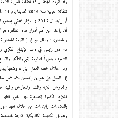
وقد أقرت اللّجنة الدائمة للثقافة العربية التاب
أبريل/نيسان 2013 في مؤتمر صح
أن واحدا من أهم أدوار هذه التظاهرة هو “تنش
والحضاري، وذلك عبر إبراز القيمة الحضارية للم
من دور رئيس في دعم الإبداع الفكري والثق
الشعوب وتعزيزاً لمنظومة القيم والتآخي والتسا
ومن خلال خطة العمل التي تم وضعها يبدو أن 
إلى العمل على محورين رئيسيين وهما عمل لجان
والعروض الفنية والنشر والمعارض والبيئة 
الملامح الكبيرة للتظاهرة وفي المحور الثان
بالفضاءات والبناءات من خلال تعهد سور المد
وتحويل الكنيسة الكاثوليكية القديمة المخصصة