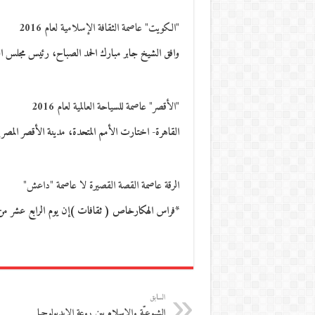
"الكويت" عاصمة الثقافة الإسلامية لعام 2016
وافق الشيخ جابر مبارك الحمد الصباح، رئيس مجلس الو
"الأقصر" عاصمة للسياحة العالمية لعام 2016
القاهرة- اختارت الأمم المتحدة، مدينة الأقصر المصرية، عاصمة للسياحة الع
الرقة عاصمة القصة القصيرة لا عاصمة "داعش"
*فراس الهكارخاص ( ثقافات )إن يوم الرابع عشر من
السابق
الشيوعيّة والإسلام بين روعة الإيديولوجيا