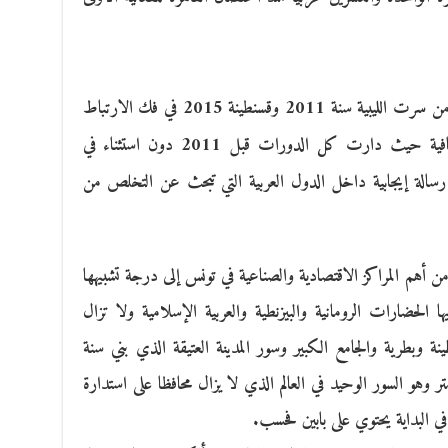
ويذكر أن ولاية صفاقس هي الثالثة بعد كل من سرت الليبية سنة 2011 وقسنطينة 2015 في فك الارتباط
والتلازم بين العاصمة السياسية والعاصمة الثقافية حيث دارت كل الدورات قبل 2011 دون استثناء في
رسالة إيجابية داخل الدول العربية التي تبحث عن التخلص من
أهم المراكز الاقتصادية والصناعية في تونس إلى درجة تشبيهها
ا الحضارات الرومانية والبيزنطية والعربية الإسلامية ولا تزال
بطرية والجامع الكبير وسور المدينة العتيقة الذي بني سنة
 في العهد الاغلبي ويبلغ طوله 2000 متر وهو السور الوحيد في العالم الذي لا يزال محافظا على استدارة
ي البداية يحتوي على بابين فحسب.