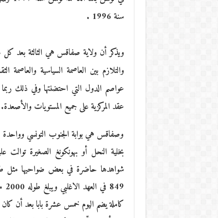
سنة 1996 .
عواصم الدول التي احتضنتها وفي ذلك ربما 
عقد المركزية على جميع المستويات والأصعدة.
وصفاقس هي بوابة الجنوب التونسي وواحدة من 
بخلية النحل أو بهونكونغ الصغيرة توالت عليه
شواهدها حاضرة في بعض ضواحيها مثل طينة و
849
كاملة يضم اليوم خمس عشرة بابا بعد أن كان ف