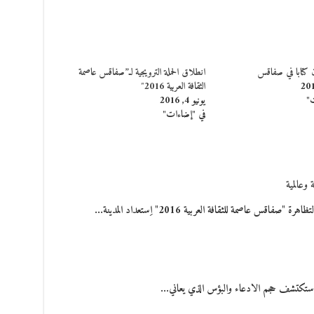
 كتابا في صفاقس
انطلاق الحملة الترويجية لـ”صفاقس عاصمة
الثقافة العربية 2016″
ت"
يونيو 4, 2016
في "إضاءات"
اصمة للثقافة العربية 2016" اِستعداد المدينة…
 ستكتشف حجم الادعاء والبؤس الذي يعاني…