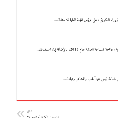
زراء الكويتي، على ترؤس اللجنة العليا للاحتفال…
المية لعام 2016، بالإضافة إلى استضافتها…
 شباط ليس عيداً للحب والمشاعر وتبادل…
التالي
المستقبل للكتابة أم الصورة؟