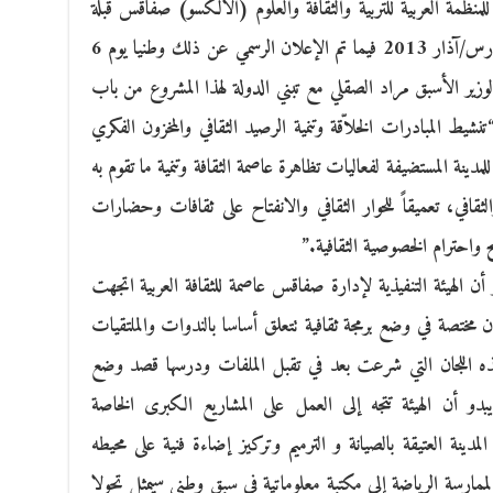
عة للمنظمة العربية للتربية والثقافة والعلوم (الألكسو) صفاقس قبلة
للثقافة العربية سنة 2016 تحديدا يوم 14 مارس/آذار 2013 فيما تم الإعلان الرسمي عن ذلك وطنيا يوم 6
في بحضور الوزير الأسبق مراد الصقلي مع تبني الدولة لهذا المشروع من باب
يط المبادرات الخلاّقة وتنمية الرصيد الثقافي والمخزون الفكري
دينة المستضيفة لفعاليات تظاهرة عاصمة الثقافة وتنمية ما تقوم به
افي، تعميقاً للحوار الثقافي والانفتاح على ثقافات وحضارات
مح واحترام الخصوصية الثقافية.”
الهيئة التنفيذية لإدارة صفاقس عاصمة للثقافة العربية اتجهت
 مختصة في وضع برمجة ثقافية تتعلق أساسا بالندوات والملتقيات
هذه اللجان التي شرعت بعد في تقبل الملفات ودرسها قصد وضع
ي يبدو أن الهيئة تتجه إلى العمل على المشاريع الكبرى الخاصة
ينة العتيقة بالصيانة و الترميم وتركيز إضاءة فنية على محيطه
 لممارسة الرياضة إلى مكتبة معلوماتية في سبق وطني سيمثل تحولا