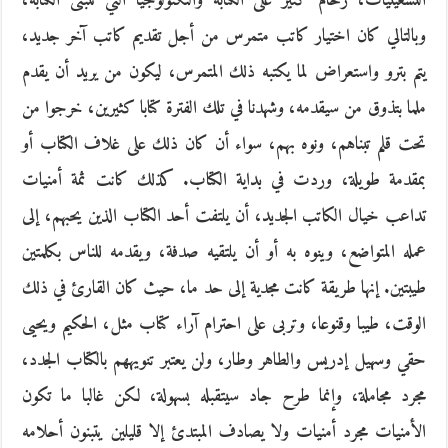
التسعينيات، زحام كثير على الكتابة والتكنولوجيا التي تتبنى الكتابة،
وبالتالي كان اختيار كاتب متمرس من أجل تقديم كاتب آخر جديد،
يتم بترو واستعراض لما يكتبه ذلك المتمرس، ليكون من يريد أن يقدم
ملما بتذوق من سيقدمه، وشهدنا في تلك الفترة كتابا كثيرين، خرجوا من
تحت قلم تبناهم، ونوه بهم، سواء أن كان ذلك على غلاف الكتاب أو
بمقدمة طويلة، وردت في بداية الكتاب. كذلك كانت ثمة أمنيات
تداعب خيال الكاتب الجديد، أن يلتفت أحد الكتاب الذين يحبهم، إلى
عمله المتواضع، وينوه به أو أن يلتقيه صدفة، ويقدمه للناس بكلمتين
طيبتين. إنها طريقة كانت مجدية إلى حد ما، حيث كان القارئ في ذلك
الوقت، طيبا وقنوعا، وتربى على احترام آراء كتاب مثل، الحكيم ويحيى
حقي وسهيل إدريس والطاهر وطار، ولن يعتبر تنويههم بالكتاب الجدد،
مجرد مجاملة، وإنما طرح جاد سيتقبله بسهولة، لكن غالبا ما تكون
الأمنيات مجرد أمنيات ولا يصادف المبتدئ إلا قليلين يتبنون أحلامه