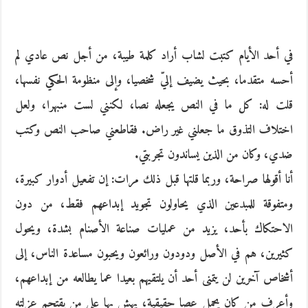
في أحد الأيام كتبت لشاب أراد كلمة طيبة، من أجل نص عادي لم
أحسه متقدما، بحيث يضيف إليّ شخصيا، وإلى منظومة الحكي نفسها،
قلت له: كل ما في النص يجعله نصا، لكنني لست منبهرا، ولعل
اختلاف التذوق ما جعلني غير راض. فقاطعني صاحب النص وكتب
ضدي، وكان من الذين يساندون تجربتي.
أنا أقولها صراحة، وربما قلتها قبل ذلك مرات: إن تفعيل أدوار كبيرة،
ومتفوقة للمبدعين الذي يحاولون تجويد إبداعهم فقط، من دون
الاحتكاك بأحد، يزيد من عمليات صناعة الأصنام بشدة، ويحول
كثيرين، هم في الأصل ودودون ورائعون ويحبون مساعدة الناس، إلى
أشخاص آخرين لن يتمنى أحد أن يلتقيهم بعيدا عما يطالعه من إبداعهم،
وأعرف من كان يحمل عصا حقيقية، يهش بها على من يقتحم عزلته