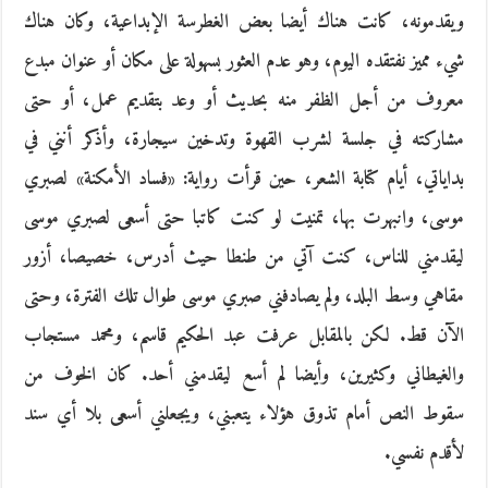
ويقدمونه، كانت هناك أيضا بعض الغطرسة الإبداعية، وكان هناك
شيء مميز نفتقده اليوم، وهو عدم العثور بسهولة على مكان أو عنوان مبدع
معروف من أجل الظفر منه بحديث أو وعد بتقديم عمل، أو حتى
مشاركته في جلسة لشرب القهوة وتدخين سيجارة، وأذكر أنني في
بداياتي، أيام كتابة الشعر، حين قرأت رواية: «فساد الأمكنة» لصبري
موسى، وانبهرت بها، تمنيت لو كنت كاتبا حتى أسعى لصبري موسى
ليقدمني للناس، كنت آتي من طنطا حيث أدرس، خصيصا، أزور
مقاهي وسط البلد، ولم يصادفني صبري موسى طوال تلك الفترة، وحتى
الآن قط. لكن بالمقابل عرفت عبد الحكيم قاسم، ومحمد مستجاب
والغيطاني وكثيرين، وأيضا لم أسع ليقدمني أحد. كان الخوف من
سقوط النص أمام تذوق هؤلاء يتعبني، ويجعلني أسعى بلا أي سند
لأقدم نفسي.