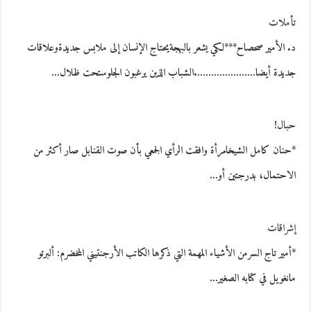
تأملات
د. الأمير صحصاح***لكي يشعر بالبهجةيحتاج الإنسان إلى ملابس جديدةوعلاقات
جديدة أيضا………………….الشباب الذين يرغبون الجلوستحت ظلال…
حبال!
*حنان كامل الشيخامرأة وافقت الرأي الجمعي بأن صوت القنابل صار أكثر من
الاحتمال، بدرجتين أو…
إشراقات
*أمير تاج السرمن الأشياء المهمة التي ذكرها الكاتب الأرجنتيني المخضرم: ألبرتو
مانغويل في كتابه الصغير…