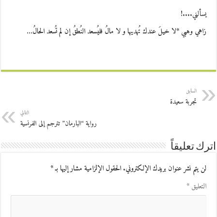
يسألني....!
زاهي وهبي *لا خيلَ عندك تُهديها و لا مالُ فليُسعد النُطقُ إن لم تُسعد الحالُ…
السابق
تجربة سعيدة
التالي
رواية “البارمان” تترجم إلى الفرنسية
اترك تعليقاً
لن يتم نشر عنوان بريدك الإلكتروني.
الحقول الإلزامية مشار إليها بـ
*
التعليق
*