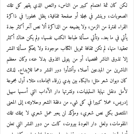
لكن كان ثمة اهتمام كبير من الناس، والنص الذي يقهر كل تلك
الصعوبات، وينشر في مجلة أو صفحة ثقافية، يظل محفورا في ذاكرة
القراء لفترة من الزمن، ولا يضيعه من الذاكرة ألا نص آخر أكثر جدة
يأتي في ما بعد. وتأتي مسألة طباعة الكتب نفسها، ولم يكن هناك أكثر
تعقيدا منها، لم تكن ثقافة تمويل الكتاب موجودة ولا يحكم مسألة النشر
إلا تذوق الناشر شخصيا، أو من يتولى التذوق بدلا عنه، وكان معظم
الناشرين من المبدعين أصلا، وأنشأوا دور النشر دعما للإبداع. لذلك
كان ديوان شعر مثل: «البكاء بين يدي زرقاء اليمامة»، مثلا، أول مجموعة
لأمل دنقل نهاية الستينيات، ونشرتها دار الآداب التي أسسها سهيل
إدريس، عملا كبيرا في كل شيء من دفقة الشعر وحلاوته، إلى المعنى
الملتصق بكل نص شعري، ومؤكد لن يعبر عمل شعري لا يملك تلك
المقومات، ولعل دار العودة بيروت، كانت من دور النشر التي تعلن