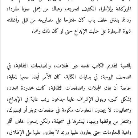
المزركشة بإلإطراء الكثيف لتجربته، وهناك من يحمل صوتا طاردا،
ودائما ينغلق خلف باب كان مفتوحا على مصاريعه من قبل وأغلقته
شهوة السيطرة على منابت الإبداع حتى لو كان ذلك وهما.
بالنسبة لتقديم الكاتب نفسه عبر المجلات، والصفحات الثقافية، في
الصحف اليومية، في بدايات الكتابة، كان الأمر أيضا صعبا للغاية،
خاصة أن تلك المجلات والصفحات الثقافية، كانت محدودة العدد،
بشكل كبير، ويتولى الإشراف عليها مبدعون برتب عالية في الإبداع،
وصحافيون، لا يجدون المعلومات مكومة في صفحات تويتر أو فيسبوك،
وتنتظر من يوقظها ويلمها، لينشرها في صحيفة، ولكن يسعون خلف آثار
واهية للمعلومات حتى يعثرون عليها وربما لا يعثرون عليها على الإطلاق،