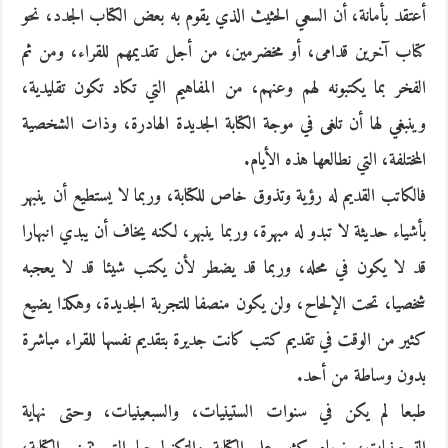
أعتقد بأمانة، أن السعي الحثيث الذي يقوم به بعض الكتاب الجدد، نحو
كتاب آخرين قدامى، أو مخضرمين، من أجل تقديمهم للقراء، ومن ثم
الفخر بما يكتبونه لهم وعنهم، من المفاهيم التي تكاد تكون تقليدية،
وينبغي لها أن تلغى في موجة الكتابة الجديدة الهادرة، وذات الشخصية
المختلفة، التي نطالعها هذه الأيام.
فالكاتب القديم له رؤية وتذوق خاص للكتابة، وربما لا يستطيع أن ينبهر
بأشياء حديثة لا تبدو له مبهرة، وربما ينبهر، لكنه يخاف أن يبدي انبهارا
قد لا يكون في محله، وربما قد يضطر لأن يكتب شيئا قد لا يعجبه
شخصيا، تحت الإلحاح، ولن يكون منصفا للتجربة الجديدة، وهكذا يضيع
كثير من الوقت في تقديم كتب كانت جديرة بتقديم نفسها للقراء مباشرة
بدون وساطة من أحد.
طبعا لم يكن في سنوات الستينيات، والسبعينيات، وحتى نهاية