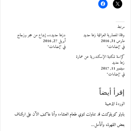
مرتبط
وفاة المعمارية العراقية زها حديد
«زها حديد».. إبداع من حجر وزجاج
مارس 31, 2016
أبريل 27, 2016
في "إضاءات"
في "إضاءات"
كراسة لمكتبة الإسكندرية عن عمارة
زها حديد
سبتمبر 11, 2017
في "إضاءات"
إقرأ أيضاً
الوردة الذهبية
باولو كويلوكنت قد تناولت لتوي طعام العشاء، وأنا عاكف الآن على ارتشاف
بعض القهوة، وأتأمل…