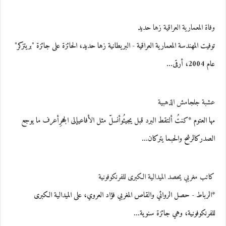
وفاة المعمارية العراقية زها حديد
توفيت المهندسة المعمارية العراقية - البريطانية زها حديد، الحائزة على جائزة "بريتزكر"
عام 2004، أرقى…
عشبة جلجامش الذهبية
مها العتوم *كنتُ ألتقط البرد قبل يجيءُوأنسلّ مثل الأفاعيإلى الجحرِأعرف ما يوجع
الصدركالرشح والحبما يتركان…
كاتب مغربي يحصد الميدالية الكبرى للفرنكوفونية
*الرباط - حصل الروائي والقاص المغربي فؤاد العروي، على الميدالية الكبرى
للفرنكوفونية، وهي جائزة سنوية…