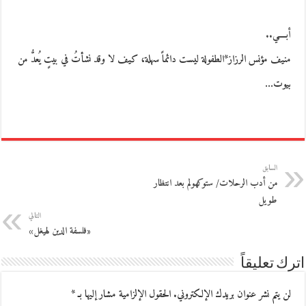
أبــــي..
منيف مؤنس الرزاز*الطفولة ليست دائماً سهلة، كيف لا وقد نشأتُ في بيتٍ يُعدُّ من
بيوت…
السابق
من أدب الرحلات/ ستوكهولم بعد انتظار
طويل
التالي
«فلسفة الدين لهيغل»
اترك تعليقاً
لن يتم نشر عنوان بريدك الإلكتروني.
الحقول الإلزامية مشار إليها بـ
*