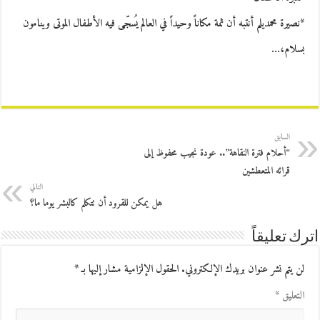
*نصيرة محمديلم أنتبه أن ثمة مكاناً وحيداً في العالم يُسجّى فيه الأطفال الموتى وينامون
بسلام،…
السابق
“أحلام فترة النقاهة”.. عودة نجيب محفوظ إلى
قرائه المتعطشين
التالي
هل يمكن للقرود أن تتكلم كالبشر يوما ما؟
اترك تعليقاً
لن يتم نشر عنوان بريدك الإلكتروني.
الحقول الإلزامية مشار إليها بـ
*
التعليق
*