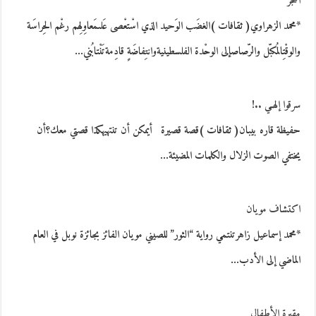
الحجَر
*محمد الزهراوي( ثقافات )الغضَب الوَحيد الذي اسْتعْصى عَلىمَعاوِلِهم رغْم الحِراسَة
والوقْتِالمُكبّل والرّصاصإلى الوحْدة الفلسطينيةوانتِفاضَةٍ قادِمةتَنْتابُني…
سرقوا إلهـي ..!
حفيظة قاره بيبان( ثقافات )قصة قصيرة أيمكن أن تنتهيهكذا قصتي معك؟أن
يختفي الصوت الزلال والكلمات المضيئة…
اكتشاف مويان
*محمد إسماعيل زاهرتنتمي رواية “الثور” للصيني مويان الفائز بجائزة نوبل في العام
الماضي إلى الأدب…
مقبرة الأطفال