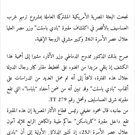
نجحت البعثة المصرية الأمريكية المشتركة العاملة بمشروع ترميم غرب
العساسيف بالأقصر في اكتشاف مقبرة “بادي باستت” وزير مصر العليا
خلال عصر الأسرة الـ26 وكبير مشرفي الزوجة الإلهية.
صرح بذلك الدكتور ممدوح الدماطي وزير الآثار، مشيرا إلى أهمية هذا
الكشف إذ يلقي مزيدا من الضوء على تخطيط مقابر كبار رجال الدولة
خلال هذه الفترة، لافتاً إلى أنه تم عمل العديد من الدراسات على
ألقاب “بادي باستت” وقد تبين أنه من ضمن أحفاد “باباسا”، التي تقع
مقبرته شرق العساسايف وتحمل رقم TT 279.
من جانبه، قال محمود عفيفي رئيس قطاع الآثار المصرية إن هذه المقبرة
تقع داخل مقبرة “كارباسكن” حاكم طيبة والكاهن الرابع للإله آمون
خلال عصر الأسرة الـ25، إذ تشير الدلائل الأولية إلى أن “بادي