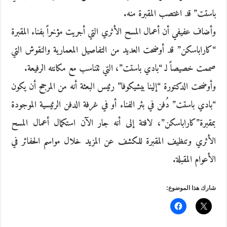
باستت” قد اغتصب المقبرة منه.
وأضاف عفيفي أن أعمال المسح الأثري التي أجريت مؤخراً بفناء المقبرة
“كاراباسكن” قد أوضحت العديد من التفاصيل المعمارية والنقوش التي
صممت خصيصاً لـ “بادي باستت”، التي تتناسب مع مكانته الرفيعة.
وأوضحت الدكتورة “إلينا بيشيكوفا” رئيس البعثة أنه من المرجح أن يكون
“بادي باستت” دُفن في بئر الفناء أو في غرفة الدفن الرئيسية الموجودة
بمقبرة”كاراباسكن”، لافتة إلى أنه جار الآن استكمال أعمال المسح
الأثري وتنظيف المقبرة للكشف عن المزيد خلال مواسم الحفائر في
الأعوام المقبلة.
شارك هذا الموضوع: