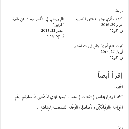
مرتبط
كشف أثري جديد بدهشور المصرية
عالم بريطاني في الأقصر للبحث عن مقبرة
فبراير 29, 2016
“نفرتيتي”
في "فنون"
سبتمبر 22, 2015
في "إضاءات"
‘توت عنخ أمون’ ينتقل إلى بيته الجديد
أبريل 27, 2014
في "فنون"
إقرأ أيضاً
الْحَجَر..
*محمد الزهراويخاص ( ثقافات )الغضَب الوَحيد الذي اسْتعْصى عَلىمَعاوِلِهم رغْم
الحِراسَة والوقْتِالمُكبّل والرّصاصإلى الوَحْدة الفلسطينيةوانتِفاضَةٍ…