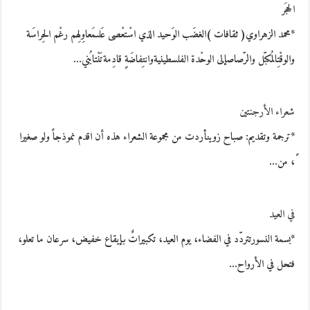
الحجَر
*محمد الزهراوي( ثقافات )الغضَب الوَحيد الذي اسْتعْصى عَلىمَعاوِلِهم رغْم الحِراسَة
والوقْتِالمُكبّل والرّصاصإلى الوحْدة الفلسطينيةوانتِفاضَةٍ قادِمةتَنْتابُني…
شعراء الأرجنتين
*ترجمة وتقديم: صباح زوينأردت من مجموعة الشعراء هذه أن اقدم نموذجاً ولو صغيرا
ً، من…
في العيد
*بسمة النسورتتردّد في الفضاء، يوم العيد، تكبيراتٌ بإيقاع خفيض، سرعان ما تعلو،
فتحل في الأرواح…