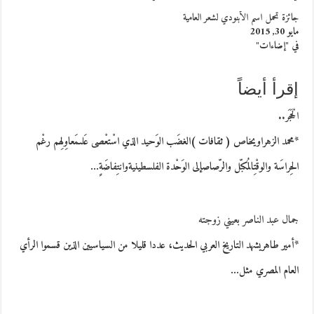
جائزة تحمل اسم الأبنودي لشعر العامية
مايو 30, 2015
في "إضاءات"
إقرأ أيضاً
الْحَجَر..
*محمد الزهراويخاص ( ثقافات )الغضَب الوَحيد الذي اسْتعْصى عَلىمَعاوِلِهم رغْم
الحِراسَة والوقْتِالمُكبّل والرّصاصإلى الوَحْدة الفلسطينيةوانتِفاضَةٍ…
جمال عبد الناصر بعيني زوجته
*أمير طاهريشهد التاريخ العربي الحديث، عددا قليلا من السياسيين الذين قسموا الرأي
العام المصري مثل…