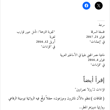
مرتبط
فلسفة السرقة
“تجربة الترجمة”: تأمل عبور قوارب
فبراير 21, 2017
لغوية
في "إضاءات"
أبريل 12, 2016
في "قراءات"
ماهية مصر المجني عليها في الأساطير العربية
فبراير 4, 2016
في "قراءات"
إقرأ أيضاً
قراءات لـ"رولا نصراوين"
( ثقافات )تنظم «الآن ناشرون وموزعون» حفلاً توقّع فيه الروائية نيرمينة الرفاعي
روايتها «ويزهر المطر…