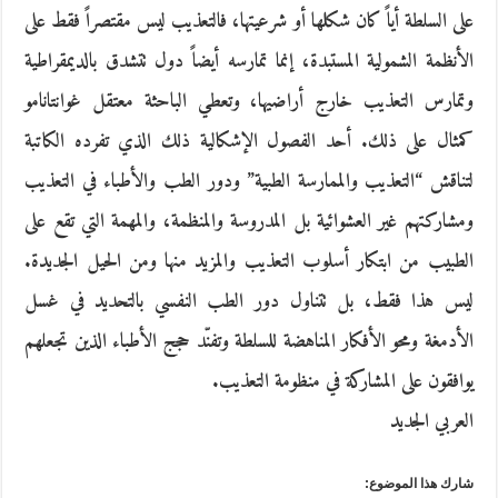
على السلطة أياً كان شكلها أو شرعيتها، فالتعذيب ليس مقتصراً فقط على
الأنظمة الشمولية المستبدة، إنما تمارسه أيضاً دول تتشدق بالديمقراطية
وتمارس التعذيب خارج أراضيها، وتعطي الباحثة معتقل غوانتانامو
كمثال على ذلك. أحد الفصول الإشكالية ذلك الذي تفرده الكاتبة
لتناقش “التعذيب والممارسة الطبية” ودور الطب والأطباء في التعذيب
ومشاركتهم غير العشوائية بل المدروسة والمنظمة، والمهمة التي تقع على
الطبيب من ابتكار أسلوب التعذيب والمزيد منها ومن الحيل الجديدة.
ليس هذا فقط، بل تتناول دور الطب النفسي بالتحديد في غسل
الأدمغة ومحو الأفكار المناهضة للسلطة وتفنّد حجج الأطباء الذين تجعلهم
يوافقون على المشاركة في منظومة التعذيب.
العربي الجديد
شارك هذا الموضوع: