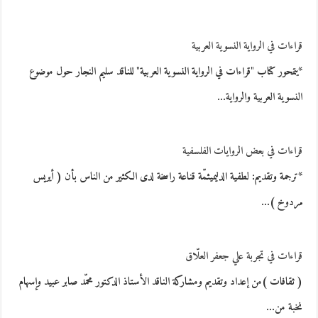
قراءات في الرواية النسوية العربية
*يتمحور كتاب "قراءات في الرواية النسوية العربية" للناقد سليم النجار حول موضوع
النسوية العربية والرواية…
قراءات في بعض الروايات الفلسفية
*ترجمة وتقديم: لطفية الدليميثمّة قناعة راسخة لدى الكثير من الناس بأن ( أيريس
مردوخ )…
قراءات في تجربة علي جعفر العلّاق
( ثقافات )من إعداد وتقديم ومشاركة الناقد الأستاذ الدكتور محمّد صابر عبيد وإسهام
نخبة من…