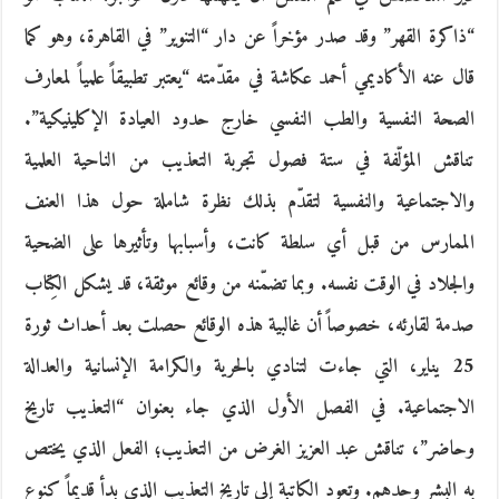
“ذاكرة القهر” وقد صدر مؤخراً عن دار “التنوير” في القاهرة، وهو كما
قال عنه الأكاديمي أحمد عكاشة في مقدّمته “يعتبر تطبيقاً علمياً لمعارف
الصحة النفسية والطب النفسي خارج حدود العيادة الإكلينيكية”.
تناقش المؤلّفة في ستة فصول تجربة التعذيب من الناحية العلمية
والاجتماعية والنفسية لتقدّم بذلك نظرة شاملة حول هذا العنف
الممارس من قبل أي سلطة كانت، وأسبابها وتأثيرها على الضحية
والجلاد في الوقت نفسه. وبما تضمّنه من وقائع موثقة، قد يشكل الكِتاب
صدمة لقارئه، خصوصاً أن غالبية هذه الوقائع حصلت بعد أحداث ثورة
25 يناير، التي جاءت لتنادي بالحرية والكرامة الإنسانية والعدالة
الاجتماعية. في الفصل الأول الذي جاء بعنوان “التعذيب تاريخ
وحاضر”، تناقش عبد العزيز الغرض من التعذيب؛ الفعل الذي يختص
به البشر وحدهم. وتعود الكاتبة إلى تاريخ التعذيب الذي بدأ قديماً كنوع