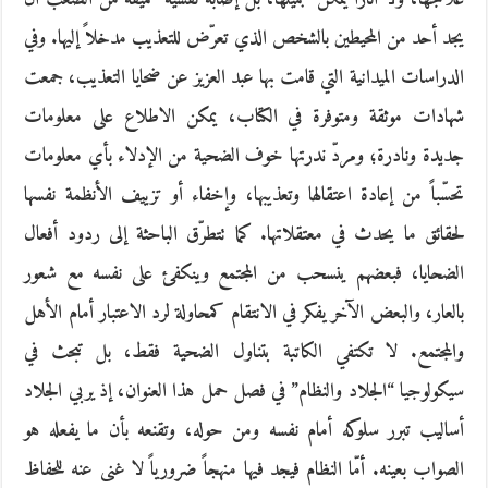
يجد أحد من المحيطين بالشخص الذي تعرّض للتعذيب مدخلاً إليها. وفي
الدراسات الميدانية التي قامت بها عبد العزيز عن ضحايا التعذيب، جمعت
شهادات موثقة ومتوفرة في الكتاب، يمكن الاطلاع على معلومات
جديدة ونادرة؛ ومردّ ندرتها خوف الضحية من الإدلاء بأي معلومات
تحسّباً من إعادة اعتقالها وتعذيبها، وإخفاء أو تزييف الأنظمة نفسها
لحقائق ما يحدث في معتقلاتها. كما تتطرّق الباحثة إلى ردود أفعال
الضحايا، فبعضهم ينسحب من المجتمع وينكفئ على نفسه مع شعور
بالعار، والبعض الآخر يفكر في الانتقام كمحاولة لرد الاعتبار أمام الأهل
والمجتمع. لا تكتفي الكاتبة بتناول الضحية فقط، بل تبحث في
سيكولوجيا “الجلاد والنظام” في فصل حمل هذا العنوان، إذ يربي الجلاد
أساليب تبرر سلوكه أمام نفسه ومن حوله، وتقنعه بأن ما يفعله هو
الصواب بعينه. أمّا النظام فيجد فيها منهجاً ضرورياً لا غنى عنه للحفاظ