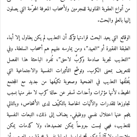
من أنواع العقوبة القانونية للمجرمين ولأصحاب المعرفة المحرّمة التي يصلون
إليها بالعلم والبحث.
الوقائع التي يعيد البحث قراءتها تؤكد أن التعذيب لم يكن يطاول إلا أبناء
الطبقة الفقيرة أو “العبيد”، ومن يمارسه عليهم هم أصحاب السلطة. وفي
“التعذيب تجربة صادمة وكربٌ لاحق”، تُفرد الباحثة هذا الفصل
للتعريف بمعنى الكرب. وتوضّح التأثيرات النفسية والاجتماعية التي
يُخلّفها التعذيب في الضحية وصعوبة تكيّفها من جديد مع المجتمع
المحيط، لأنها مؤثرات وأحداث تسفر عن حالة كرب لا مفر منها بسبب
تجاوزها للقدرات والآليات الخاصة بالتكيّف لدى الأشخاص، وبالتالي
ينجم عنها اختلال نفسي ووظيفي. يضاف إلى ذلك، التبعات النفسية
للتعذيب، فهي ليست جروحاً يمكن تضميدها، ولا كدمات يمكن
علاجها، ولا آثاراً يمكن تجميلها، بل إصابة نفسية عميقة من الصعب أن