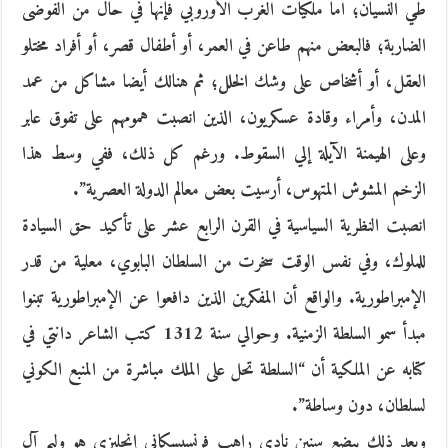
طي النسيان؛ اما ملكيات الغرب الأوروبي فإنها في حال من الفوضى
الضاربة؛ فالبعض منهم طاعن في العمر، أو أطفال قصر، أو أفراد مختلو
العقل، أو أشخاص على وشك الخلل؛ ثم هنالك أيضا مشاكل من عمد
المدن، وأمراء وقادة عسكريون، الذين انصبت همومهم على تفوق عابر
وعلى الهيمنة الآيلة إلي السقوط. ورغم كل ذلك، ففي وسط هذا
الزخم المشوش المتهوس، أرسيت بعض معالم الدولة العصرية”.
انصبت النظرية السياسية في القرن الرابع عشر على تأكيد حق السيادة
للملوك، وفي نفس الوقت سخرت من السلطان البابوي، معلية من قدر
الإمبراطورية. والواقع أن المفكرين الذين دافعوا عن الإمبراطورية تبنوا
مبدأ سمو السلطة الزمنية. وحوالي سنة 1312 كتب الشاعر دانتي في
كتابه عن الملكية أن “السلطة تحل على الملك مباشرة من المنبع الكوني
لسلطان، دون وساطة”.
وبعد ذلك ببضع سنين نادي راهب فرنسيسكاني إنجليزي هو وليم آل