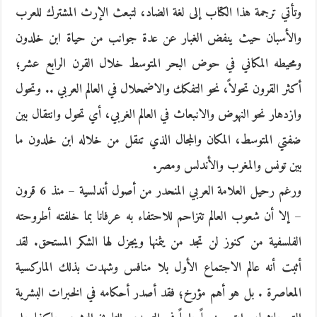
وتأتي ترجمة هذا الكتاب إلى لغة الضاد، لتبعث الإرث المشترك للعرب
والأسبان حيث ينفض الغبار عن عدة جوانب من حياة ابن خلدون
ومحيطه المكاني في حوض البحر المتوسط خلال القرن الرابع عشر؛
أكثر القرون تحولاً، نحو التفكك والاضمحلال في العالم العربي .. وتحول
وازدهار نحو النهوض والانبعاث في العالم الغربي، أي تحول وانتقال بين
ضفتي المتوسط، المكان والمجال الذي تنقل من خلاله ابن خلدون ما
بين تونس والمغرب والأندلس ومصر.
ورغم رحيل العلامة العربي المنحدر من أصول أندلسية – منذ 6 قرون
– إلا أن شعوب العالم تتزاحم للاحتفاء به عرفانا بما خلفته أطروحته
الفلسفية من كنوز لن تجد من يثمنها ويجزل لها الشكر المستحق. لقد
أثبت أنه عالم الاجتماع الأول بلا منافس وشهدت بذلك الماركسية
المعاصرة . بل هو أهم مؤرخ؛ فقد أصدر أحكامه في الخبرات البشرية