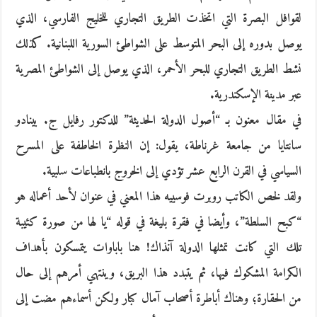
لقوافل البصرة التي اتخذت الطريق التجاري للخليج الفارسي، الذي
يوصل بدوره إلى البحر المتوسط على الشواطئ السورية اللبنانية. كذلك
نشط الطريق التجاري للبحر الأحمر، الذي يوصل إلى الشواطئ المصرية
عبر مدينة الإسكندرية.
في مقال معنون بـ “أصول الدولة الحديثة” للدكتور رفايل ج. بينادو
سانتايا من جامعة غرناطة، يقول: إن النظرة الخاطفة على المسرح
السياسي في القرن الرابع عشر تؤدي إلى الخروج بانطباعات سلبية.
ولقد لخص الكاتب روبرت فوسييه هذا المعني في عنوان لأحد أعماله هو
“كبح السلطة”، وأيضا في فقرة بليغة في قوله “يا لها من صورة كئيبة
تلك التي كانت تمثلها الدولة آنذاك! هنا باباوات يتمسكون بأهداف
الكرامة المشكوك فيها، ثم يتبدد هذا البريق، وينتهي أمرهم إلى حال
من الحقارة؛ وهناك أباطرة أصحاب آمال كبار ولكن أسماءهم مضت إلى