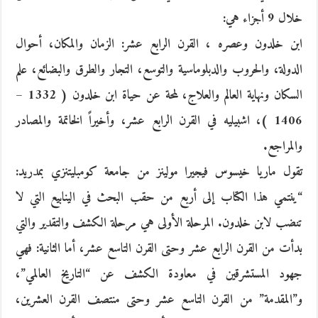
خلال 9 أجزاء هي:
ابن خلدون وعصره ، القرن الرابع عشر: الزمان والمكان، أحوال
الدولة، والحروب والدبلوماسية والتوسع، التجار والطرق والبضائع، علم
السكان ونهاية العالم والعلاج، لمحة عن حياة ابن خلدون ( 1332 –
1406 )، اشبيليه في القرن الرابع عشر، وأخيراً الخاتمة والمصادر
والمراجع.
تقول ماريا خيسوس فيجيرا مولينز من جامعة كومبليتنزي بمدريد:
“ينتمي هذا الكتاب إلى أربع من حقب البحث في الينابيع التي لا
تنضب لابن خلدون. المرحلة الأولى هي مرحلة الكشف والتقدير والتي
بدأت من القرن الرابع عشر وحتى القرن التاسع عشر، أما الثانية: فهي
جهود المستشرقين في معاودة الكشف عن “التاريخ العالمي”،
و”المقدمة” من القرن التاسع عشر وحتى منتصف القرن العشرين،