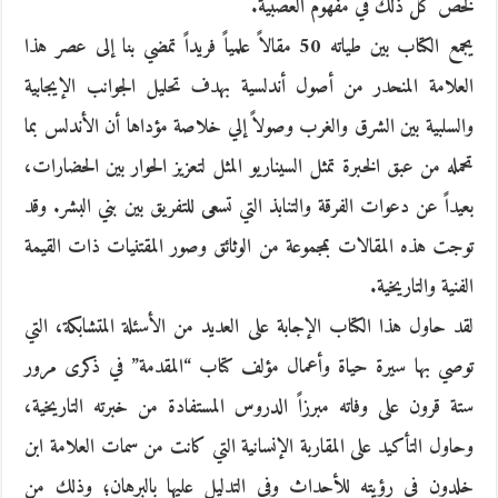
لخص كل ذلك في مفهوم العصبية.
يجمع الكتاب بين طياته 50 مقالاً علمياً فريداً تمضي بنا إلى عصر هذا
العلامة المنحدر من أصول أندلسية بهدف تحليل الجوانب الإيجابية
والسلبية بين الشرق والغرب وصولاً إلي خلاصة مؤداها أن الأندلس بما
تحمله من عبق الخبرة تمثل السيناريو المثل لتعزيز الحوار بين الحضارات،
بعيداً عن دعوات الفرقة والتنابذ التي تسعى للتفريق بين بني البشر. وقد
توجت هذه المقالات بمجموعة من الوثائق وصور المقتنيات ذات القيمة
الفنية والتاريخية.
لقد حاول هذا الكتاب الإجابة على العديد من الأسئلة المتشابكة، التي
توصي بها سيرة حياة وأعمال مؤلف كتاب “المقدمة” في ذكرى مرور
ستة قرون على وفاته مبرزاً الدروس المستفادة من خبرته التاريخية،
وحاول التأكيد على المقاربة الإنسانية التي كانت من سمات العلامة ابن
خلدون في رؤيته للأحداث وفي التدليل عليها بالبرهان؛ وذلك من