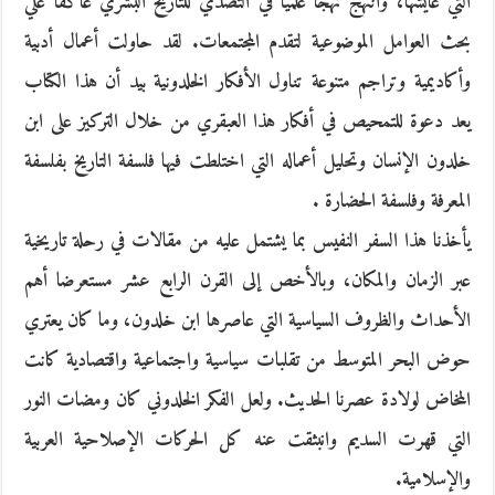
التي عايشها، وانتهج نهجاً علمياً في التصدي للتاريخ البشري عاكفا علي
بحث العوامل الموضوعية لتقدم المجتمعات. لقد حاولت أعمال أدبية
وأكاديمية وتراجم متنوعة تناول الأفكار الخلدونية بيد أن هذا الكتاب
يعد دعوة للتمحيص في أفكار هذا العبقري من خلال التركيز على ابن
خلدون الإنسان وتحليل أعماله التي اختلطت فيها فلسفة التاريخ بفلسفة
المعرفة وفلسفة الحضارة .
يأخذنا هذا السفر النفيس بما يشتمل عليه من مقالات في رحلة تاريخية
عبر الزمان والمكان، وبالأخص إلى القرن الرابع عشر مستعرضا أهم
الأحداث والظروف السياسية التي عاصرها ابن خلدون، وما كان يعتري
حوض البحر المتوسط من تقلبات سياسية واجتماعية واقتصادية كانت
المخاض لولادة عصرنا الحديث. ولعل الفكر الخلدوني كان ومضات النور
التي قهرت السديم وانبثقت عنه كل الحركات الإصلاحية العربية
والإسلامية.