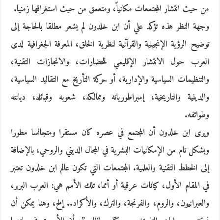
من حيث انتشار المجتمعات مكانياً، ومتعمق من حيث استغراقها زمنيا.
وجهة النظر هذه تؤكد علي أن ابن خلدون لم يشعر مطلقا بالحاجة إلى
توضيح الرؤية الإنجيلية والقرآنية لنظرية الخلق، المعرفة الجغرافية لدى
العرب حول الانتشار الإقليمي للحضارات، والانجازات التقنية،
والتنظيمات السياسية والإدارية، أو حركة التأريخ مع التقاليد السياسية،
والدينية والتاريخية، إمبراطورياته وممالكه، شعوبه وقبائله، ديانته
وطوائفه.
ويرى ابن خلدون أن المجتمع في عصره كان مستقرا ومتجانسا مطورا
وبشكل تام من الإمكانيات البشرية في المجال الديني والروحي، بالإضافة
إلى الخطط التقنية والعلمية. المجتمعات التي تكون عالم ابن خلدون تعتبر
في المقام الأول، كيانات عرقية أو أمما، تلك الأمم هي: العرب البربر،
والعبرانيون، والروم، والفرنجة، والترك، والأكراد.. إلخ، وهنا يمكن أن