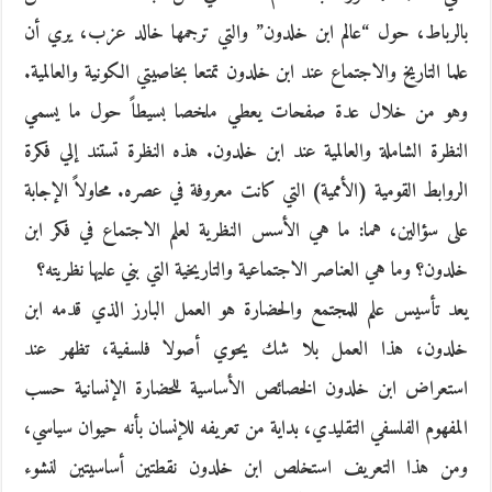
بالرباط، حول “عالم ابن خلدون” والتي ترجمها خالد عزب، يري أن
علما التاريخ والاجتماع عند ابن خلدون تمتعا بخاصيتي الكونية والعالمية.
وهو من خلال عدة صفحات يعطي ملخصا بسيطاً حول ما يسمي
النظرة الشاملة والعالمية عند ابن خلدون. هذه النظرة تستند إلي فكرة
الروابط القومية (الأممية) التي كانت معروفة في عصره. محاولاً الإجابة
على سؤالين، هما: ما هي الأسس النظرية لعلم الاجتماع في فكر ابن
خلدون؟ وما هي العناصر الاجتماعية والتاريخية التي بني عليها نظريته؟
يعد تأسيس علم للمجتمع والحضارة هو العمل البارز الذي قدمه ابن
خلدون، هذا العمل بلا شك يحوي أصولا فلسفية، تظهر عند
استعراض ابن خلدون الخصائص الأساسية للحضارة الإنسانية حسب
المفهوم الفلسفي التقليدي، بداية من تعريفه للإنسان بأنه حيوان سياسي،
ومن هذا التعريف استخلص ابن خلدون نقطتين أساسيتين لنشوء