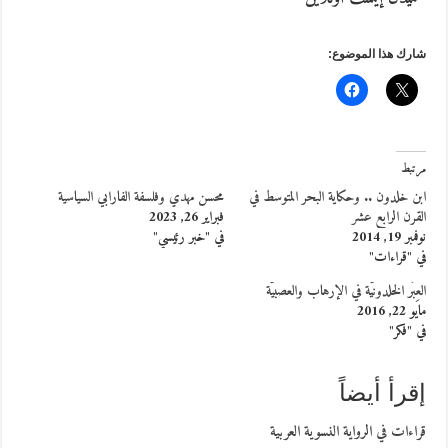
شارك هذا الموضوع:
مرتبط
ابن خلدون .. وحكاية البحر المتوسط في
محسن مهدي وفلسفة الفارابي السياسية
القرن الرابع عشر
فبراير 26, 2023
نوفمبر 19, 2014
في "خبر رئيسي"
في "قراءات"
العِبَر الخلدونيّة في الإرهاب والعصبيّة
مايو 22, 2016
في "فكر"
إقرأ أيضاً
قراءات في الرواية النسوية العربية