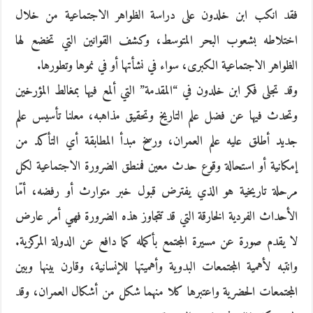
فقد انكب ابن خلدون على دراسة الظواهر الاجتماعية من خلال
اختلاطه بشعوب البحر المتوسط، وكشف القوانين التي تخضع لها
الظواهر الاجتماعية الكبرى، سواء في نشأتها أو في نموها وتطورها.
وقد تجلى فكر ابن خلدون في “المقدمة” التي ألمع فيها بمغالط المؤرخين
وتحدث فيها عن فضل علم التاريخ وتحقيق مذاهبه، معلنا تأسيس علم
جديد أطلق عليه علم العمران، ورسخ مبدأ المطابقة أي التأكد من
إمكانية أو استحالة وقوع حدث معين فمنطق الضرورة الاجتماعية لكل
مرحلة تاريخية هو الذي يفترض قبول خبر متوارث أو رفضه، أمّا
الأحداث الفردية الخارقة التي قد تتجاوز هذه الضرورة فهي أمر عارض
لا يقدم صورة عن مسيرة المجتمع بأكمله كما دافع عن الدولة المركزية.
وانتبه لأهمية المجتمعات البدوية وأهميتها للإنسانية، وقارن بينها وبين
المجتمعات الحضرية واعتبرها كلا منهما شكل من أشكال العمران، وقد