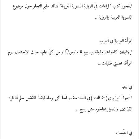
*يتمحور كتاب "قراءات في الرواية النسوية العربية" للناقد سليم النجار حول موضوع
النسوية العربية والرواية…
المرأة العربية في الغرب
*إيزابيللا كاميراعندما يقترب يوم 8 مارس/آذار من كلّ عام، حيث الاحتفال بيوم
المرأة، تصلني طلبات…
في ليبيا
*سميرة البوزيدي( ثقافات )في السادسة صباحا كل يوماستيقظ قلقةمن حلم تشطره
القذائف والصواريخاحوم مثل روح…
في الصّمت