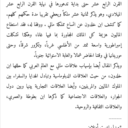
القرن الرابع عشر حتى بداية تدهورها في نهاية القرن الرابع عشر
الميلادي. وهو يذكر ثمانية عشر ملكاً ويعطي تقريبا مدة حكمهم كلهم.
كما كشف ابن خلدون عن اتساع مملكة مالي . ووفقا له، فقد استطاع
الماليون هزيمة كل المالك المجاورة بما فيها غانا، وهكذا تشكلت
إمبراطورية واسعة تمتد من الأطلسي غرباً، وتكرور شرقاً، وحتى
موريتانيا في وقتنا الحاضر شمالا والغابة الاستوائية جنوباً.
ويذكر المقال أيضا بإسهاب علاقات مالي مع العالم العربي كما حللها ابن
خلدون، من حيث العلاقات الدبلوماسية وتبادل الهدايا والسفراء بين
الملوك الماليين والمرينيين، وأيضا العلاقات التجارية بينها وبين دول
الجوار، والعلاقات الاجتماعية كما ذكرها ابن بطوطة والعمري،
والعلاقات الثقافية والروحية.
_____
*ميدل إيست أونلاين