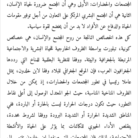
المجتمعات والحضارات: الأولى وهي أن المجتمع ضرورة لحياة الإنسان،
الثانية هي أن المجتمع البشري المرتكز على التعاون من أجل توفير مقومات
الحياة والدفاع عن الأفراد لا بد من أن يخضع لقوة سياسية.
كل هذه الخصائص الناتجة من روح المجتمع والإنسان، هي خصائص
كونية، تبلورت بواسطة الظروف الخارجية للحياة البشرية والاجتماعية
المرتبطة بالجغرافية والبيئة. ووفقا للنظرية البطلمية للمناخ التي رددها
الجغرافيون العرب، فإن الموقع الجغرافي للبلاد وفقا لابن خلدون، يمثل
عاملا رئيسيا في تطور المجتمعات والحضارات، إذ يمكن من خلال
الظروف المناخية المناسبة، حيث الجو المعتدل الوصول إلى أعلى نقاط
التطور، حيث تكون درجات الحرارة ليست بالحارة أو الباردة، ففي
المناطق الشديدة الحرارة أو الشديدة البرودة ووفقا لشروط محددة،
يتقلص الأداء الحيوي للكائنات بما يؤثر على الحياة والأنشطة
الاجتماعية، لذلك فإن المجتمعات التي صنفها ابن خلدون تنتمي إلى