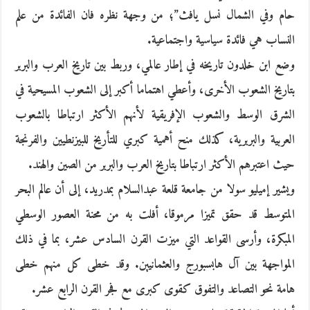
حام وفي الشمال نسل يافث”؛ من وجهة نظره فان الفائدة من علم
النساب هي فائدة سياسية واجتماعية.
وضع ابن خلدون تاريخه في إطار عالمي، وربط بين تاريخ العرب والبربر
بتاريخ الشعوب الأخرى، وأعطي اهتماما أكبر إلى الشعوب المسيحية في
الشرق الوسط والشعوب الإفريقية لأنهم الأكثر ارتباطا بالشعوب
العربية والبربرية، كذلك منح أهمية كبري للتأريخ للبيزنطيين والفرنجة
حيث اعتبرهم الأكثر ارتباطا بتاريخ العرب والبربر من الصين والهند.
ويشير إميليو سولا من جامعة قلعة عبدالسلام بمدريد، إلى أن عالم البحر
المتوسط قد حقق تميزا مرموقا، أفلت به من محنة العصور الوسطي
المبكرة، وأرسى القواعد التي ميزت القرن السادس عشر، بما في ذلك
المواجهة بين آل هابسبورج والعثمانيين. وقد خطى كل منهم خطى
هامة نحو التصاعد والتفوق كقوى كبرى مع فجر القرن الرابع عشر.