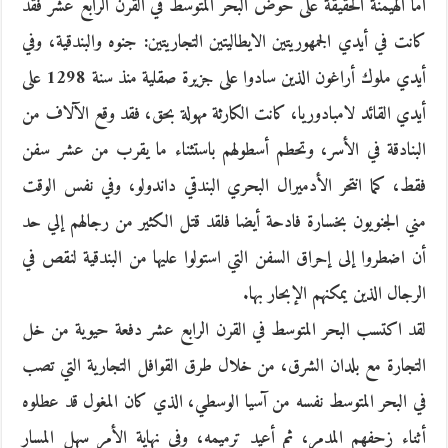
أما الهيمنة الحقيقة على حوض البحر المتوسط في القرن الرابع عشر فقد
كانت في أيدي الجمهوريتين الايطاليتين التجاريتين: جنوه والبندقية، وفي
أيدي ملوك أراغون الذين سادوا على جزيرة صقلية منذ سنة 1298 على
أيدي القائد لامبادوريا، كانت الكارثة مهولة بحق، فقد وقع الآلاف من
البنادقة في الأسر، وتحطم أسطولهم باستثناء ما يقرب من عشر سفن
فقط، كما انتحر الأدميرال البحري البندقي داندولو، وفي نفس الوقت
مني الجنويون بخسارة فادحة أيضا فلقد قتل الكثير من رجالهم إلي حد
أن اضطروا إلى إحراق السفن التي استولوا عليها من البندقية لنقص في
الرجال الذين يمكنهم الإبحار بها.
لقد اكتسب البحر المتوسط في القرن الرابع عشر دفعة حيوية من خل
التجارة مع بلدان الشرق، من خلال طرق القوافل التجارية التي تصب
في البحر المتوسط نفسه من آسيا الوسطي، الذي كان المغول قد عطلوه
أثناء زحفهم المدمر، ثم أعيد ترميمه، وفي نهاية الأمر سهل المسار