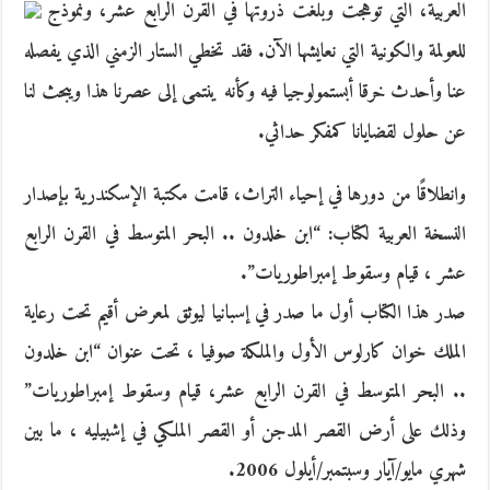
العربية، التي توهجت وبلغت ذروتها في القرن الرابع عشر، ونموذج
للعولمة والكونية التي نعايشها الآن. فقد تخطي الستار الزمني الذي يفصله
عنا وأحدث خرقا أبستمولوجيا فيه وكأنه ينتمى إلى عصرنا هذا ويبحث لنا
عن حلول لقضايانا كمفكر حداثي.
وانطلاقًا من دورها في إحياء التراث، قامت مكتبة الإسكندرية بإصدار
النسخة العربية لكتاب: “ابن خلدون .. البحر المتوسط في القرن الرابع
عشر ، قيام وسقوط إمبراطوريات”.
صدر هذا الكتاب أول ما صدر في إسبانيا ليوثق لمعرض أقيم تحت رعاية
الملك خوان كارلوس الأول والملكة صوفيا ، تحت عنوان “ابن خلدون
.. البحر المتوسط في القرن الرابع عشر، قيام وسقوط إمبراطوريات”
وذلك على أرض القصر المدجن أو القصر الملكي في إشبيليه ، ما بين
شهري مايو/آيار وسبتمبر/أيلول 2006.