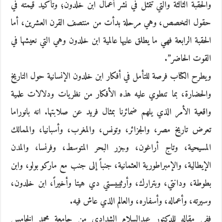
والحقبة الثالثة والتي تتمثل في نشر أعمال ابن خلدون؛ وتأكيد قيمته في
حقول التخصص، وهي مرحلة بدأت من منتصف القرن العشرين، أما
الحقبة الرابعة فهي ما يطلق عليها عالمية ابن خلدون وهي التي نعيشها في
القوت الحاضر”.
ويطرح الكتاب فرصة للتأمل في أفكار ابن خلدون الإنسانية حول التاريخ
والحضارة، بما تنطوي عليه هذه الأفكار من نظريات ودلالات علمية
واقعية الأمر الذي يلهم ضمائرنا بمثال فريد عن صلابتها. انه بانوراما
تعرض تاريخ مصر، والجزائر، وتونس، والمغرب، وأسبانيا، والممالك
المسيحية، وتاج أراغون، وجزر البحر المتوسط، وفرنسا، والمدن
الإيطالية، والإمبراطورية العثمانية، جنباً إلى جنب مع ماركو بولو، وابن
بطوطة، ودانتي، وبترارك، وأرثيبيستي دي هيتا وأخيراً، ابن خلدون،
وسيرته، وأعماله، وأسفاره، والعالم الذي عاش فيه.
ففي مقاله للدكتور عبدالسلام الشدادي من جامعة محمد الخامس