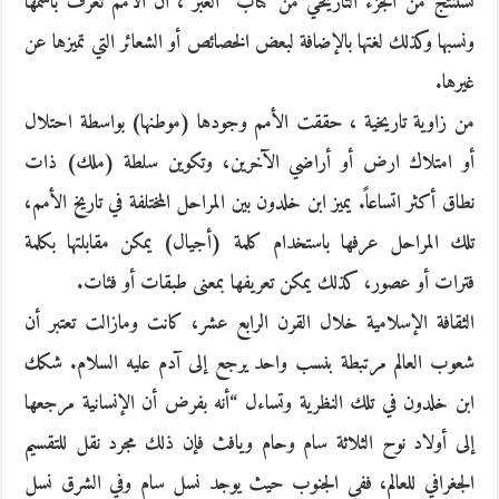
نستنتج من الجزء التاريخي من كتاب “العبر”، أن الأمم تعرف باسمها
ونسبها وكذلك لغتها بالإضافة لبعض الخصائص أو الشعائر التي تميزها عن
غيرها.
من زاوية تاريخية ، حققت الأمم وجودها (موطنها) بواسطة احتلال
أو امتلاك ارض أو أراضي الآخرين، وتكوين سلطة (ملك) ذات
نطاق أكثر اتساعاً. يميز ابن خلدون بين المراحل المختلفة في تاريخ الأمم،
تلك المراحل عرفها باستخدام كلمة (أجيال) يمكن مقابلتها بكلمة
فترات أو عصور، كذلك يمكن تعريفها بمعنى طبقات أو فئات.
الثقافة الإسلامية خلال القرن الرابع عشر، كانت ومازالت تعتبر أن
شعوب العالم مرتبطة بنسب واحد يرجع إلى آدم عليه السلام. شكك
ابن خلدون في تلك النظرية وتساءل “أنه بفرض أن الإنسانية مرجعها
إلى أولاد نوح الثلاثة سام وحام ويافث فإن ذلك مجرد نقل للتقسيم
الجغرافي للعالم، ففي الجنوب حيث يوجد نسل سام وفي الشرق نسل