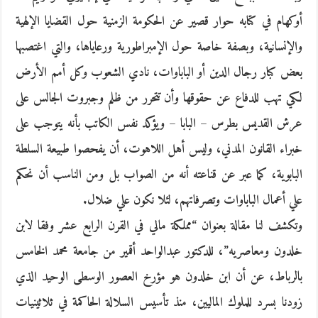
أوكهام في كتابه حوار قصير عن الحكومة الزمنية حول القضايا الإلهية
والإنسانية، وبصفة خاصة حول الإمبراطورية ورعاياها، والتي اغتصبها
بعض كبار رجال الدين أو الباباوات، نادي الشعوب وكل أمم الأرض
لكي تهب للدفاع عن حقوقها وأن تتحرر من ظلم وجبروت الجالس على
عرش القديس بطرس – البابا – ويؤكد نفس الكاتب بأنه يتوجب على
خبراء القانون المدني، وليس أهل اللاهوت، أن يفحصوا طبيعة السلطة
البابوية، كما عبر عن قناعته أنه من الصواب بل ومن الناسب أن نحكم
علي أعمال الباباوات وتصرفاتهم، لئلا نكون علي ضلال.
وتكشف لنا مقالة بعنوان “مملكة مالي في القرن الرابع عشر وفقا لابن
خلدون ومعاصريه”، للدكتور عبدالواحد أقمير من جامعة محمد الخامس
بالرباط، عن أن ابن خلدون هو مؤرخ العصور الوسطى الوحيد الذي
زودنا بسرد للملوك الماليين، منذ تأسيس السلالة الحاكمة في ثلاثينيات