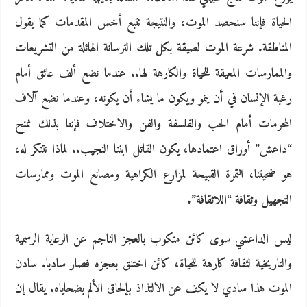
الحياة فإننا سنحصد الموت، والنتيجة تتبع أخس المقدمات كما يقول
المناطقة. شرعة الموت لصيقة بكل تلك الترسانة الهائلة من التشريعات
والممارسات المعيقة للحياة والكارهة لها.. عندما نضع ألف عائق أمام
رغبة الإنسان في أن ينمو ويكون ما يشاء أن يكونه، وعندما نضع آلاف
المحرمات أمام الحب والفلسفة والفن والاختلاف فإننا بذلك نمنح
“داعش” أوراق اعتمادها، يكون القاتل ابننا النجيب.. لماذا نتنكر له،
هو ضحيتنا، الثمرة القبيحة لمزارع الكراهية ومصانع الموت وممارسات
التجهيل وثقافة “اللاثقافة”.
ليس الداعشي سوى كائن منكوب بالعجز الناجم عن الرعاية الرسمية
والتاريخية لثقافة كارهة للحياة، كائن اختنق بعجزه فصار ساديا. سادن
الموت هذا سادي لا يكف عن الالتذاذ بإلحاق الألم بضحاياه. يقال إن