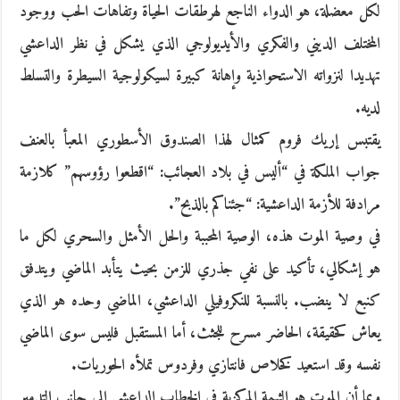
لكل معضلة، هو الدواء الناجع لهرطقات الحياة وتفاهات الحب ووجود
المختلف الديني والفكري والأيديولوجي الذي يشكل في نظر الداعشي
تهديدا لنزواته الاستحواذية وإهانة كبيرة لسيكولوجية السيطرة والتسلط
لديه.
يقتبس إريك فروم كمثال لهذا الصندوق الأسطوري المعبأ بالعنف
جواب الملكة في “أليس في بلاد العجائب: “اقطعوا رؤوسهم” كلازمة
مرادفة للأزمة الداعشية: “جئناكم بالذبح”.
في وصية الموت هذه، الوصية المحببة والحل الأمثل والسحري لكل ما
هو إشكالي، تأكيد على نفي جذري للزمن بحيث يتأبد الماضي ويتدفق
كنبع لا ينضب. بالنسبة للنكروفيلي الداعشي، الماضي وحده هو الذي
يعاش كحقيقة، الحاضر مسرح للجثث، أما المستقبل فليس سوى الماضي
نفسه وقد استعيد كخلاص فانتازي وفردوس تملأه الحوريات.
وبما أن الموت هو الثيمة المركزية في الخطاب الداعشي إلى جانب التدمير