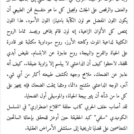
والعنف والرقص على الجثث وتبجيل كل ما هو متفسخ فمن الطبيعي أن
يكون اللون المفضل هو لون الكآبة بامتياز: اللون الأسود. هذا اللون
يمتص كل الألوان الزاهية، إنه لون قاتم يتماهى ويجسد تماما الروح
الكئيبة لداعية الموت وكاهنه الأبرز. روح سوداوية مكتئبة غير قادرة
على الحياة والفرح والبهجة، روح عاجزة عن الابتسام. نقيض أبدي
للخفة. لاحظوا كيف أن الداعشي لا يبتسم إلا بزاوية ضيقة.. كيف أنه
عاجز عن الضحك. ملامح وجهه تكشف طبيعته أكثر من أي شيء
آخر. الوجه الداعشي متشنج دائما، ومثلما يمقت الضحك فإنه يجهز على
كل ما من شأنه أن يثير بهجة الحياة، والموسيقى أول الضحايا.
لقد أصاب خلف الحربي كاتب حلقة “اقلاع اضطراري” في المسلسل
الكوميدي “سلفي” كبد الحقيقة حين أوعز للمحقق بإحالة السائحين
المتخاصمين على قضايا تاريخية إلى مستشفى الأمراض العقلية.