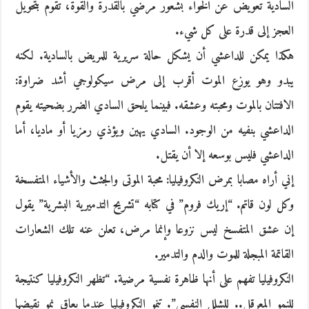
السادية تعويض عن الخواء بشعور مرضي بالقدرة والقوة، تقوم بتحويل
العجز إلى قدرة على كل شيء.
هكذا يمكن للداعشي أن يشكل حالة سريرية للمريض بالسادية. لكنه
يبدو وهو يوزع الموت أقرب إلى مرض سيكولوجي أشد ضراوة:
الافتتان بالموت ومحبته وعشقه. فبينما يلحق السادي الضرر بضحيته يقوم
الداعشي بنفيه من الوجود. السادي يهين ويؤذي رمزيا أو ماديا، أما
الداعشي فليس بوسعه إلا أن يقتل.
إني أراه مصابا بمرض النكروفيليا: محبة الموتى والجثث والأشياء المتفسخة
وكل لون قاتم. “إريك فروم” في كتابه “تشريح التدميرية البشرية” يقول
إن عشق المتفسخ ليس نزوعا وإنما مرض، تعلن عنه تلك الشعارات
القاتمة المبجلة للموت والدم والتدمير.
النكروفيليا تفهم على أنها ظاهرة نفسية مرضية. “تظهر النكروفيليا كنتيجة
للنمو المعرقل.. للشلل النفسي”. تنمو النكروفيليا عندما يعاق نمو نقيضها