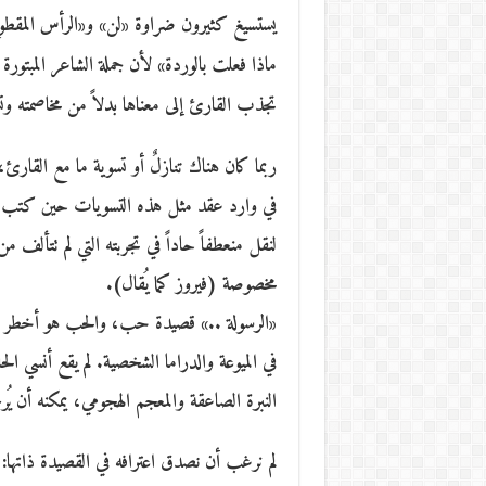
يستسيغ كثيرون ضراوة «لن» و«الرأس المقطو
ماذا فعلت بالوردة» لأن جملة الشاعر المبتورة 
تجذب القارئ إلى معناها بدلاً من مخاصمته وت
في وارد عقد مثل هذه التسويات حين كتب «ا
لنقل منعطفاً حاداً في تجربته التي لم تتأل
مخصوصة (فيروز كما يُقال).
«الرسولة ..» قصيدة حب، والحب هو أخطر موض
في الميوعة والدراما الشخصية. لم يقع أنسي ا
النبرة الصاعقة والمعجم الهجومي، يمكنه أن يُ
لم نرغب أن نصدق اعترافه في القصيدة ذاتها: «أ