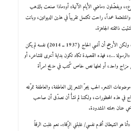
ع»، ويفضّلون «ماضي الأيام الآتية» أو«ماذا صنعت بالذهب
والمتلعثمة عمداً، راحت تكتمل تقريباً في هذين الديوانين، وباتت
شتيت ذائقته الجاهزة.
ربما كان هناك تنازلٌ أو تسوية ما مع القارئ، ولكن الأرجح أن أنسي الحاج (1937 ــ 2014) نفسه لم يكن
لرسولة …»، فهذه القصيدة تكاد تكون بداية أخرى للشاعر، أو
ف من مزاج واحد، أو لعلها نص خاص كُتب في مديح امرأة
وعات الشعر. الحب يجرّ الشعر إلى العاطفة، والعاطفة تمرّغه
لحاج في هذه المحظورات، ولكننا لم نشأْ أن نصدّق أن صاحب
رخي عنان جملته المشدودة.
نا هو الشيطان أقدم نفسي/ غلبتني الرِّقة». نعم غلبت الرقةُ