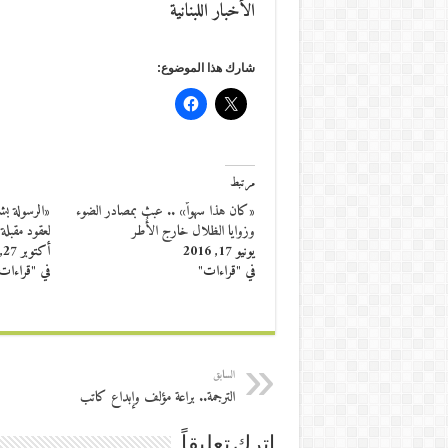
الأخبار اللبنانية
شارك هذا الموضوع:
مرتبط
«كان هذا سهواً» .. عبث بمصادر الضوء
«الرسولة بش
وزوايا الظلال خارج الأُطر
لعقود مقبلة
يونيو 17, 2016
أكتوبر 27, 2015
في "قراءات"
في "قراءات
السابق
الترجمة.. براعة مؤلف وإبداع كاتب
اترك تعليقاً