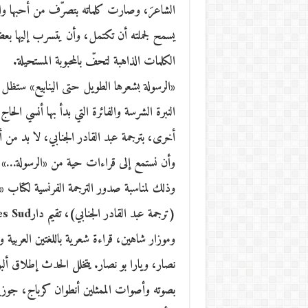
الشاعرَ، وصارت كلماته بتصرّف من أحبها وا
يسمح لجملته أن تكتمل، وأن يتسرب إليها بع
الكلمات الذاهبة لتحفّ بالمحبوبة المستحيلة.
«الرسولة بشعرها الطويل حتى الينابيع» ستظل
النبرة الشرسة والفائرة التي بدأ بها أنسي الحا
أخرى، بترجمة عبد القادر الجنابي، لا بد من
وأن نستمع إلى قراءات حية من «الرسولة…» وقص
وذلك لمناسبة صدور الترجمة الفرنسية لكتاب «
وموزار شاهين، قراءة شعرية باللغتين العربي
نصار، ويارا بو نصار. يتخلل الحدث إطلاق أل
بصوته وأصوات الممثلين أنطوان كرباج، جوز