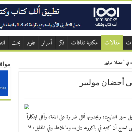
ات
مقالات
مكتبة ثقافات
فكر
أسرار
علوم
بحث
اتص
» في أحضان موليير
مواق
ي أحضان موليير
ل حتى الينابيع»، ويجدونها أقل ضراوة على اللغة، وأقل ابتكاراً
ي الحاج أن كتبه في باكورته «لن»، وما تلاها. وفي المقابل، لا