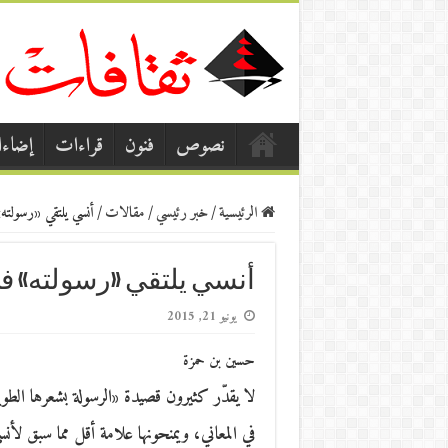
نصوص
فنون
قراءات
إضاء
الرئيسية
/
خبر رئيسي
/
مقالات
/
أنسي يلتقي «رسولته
أنسي يلتقي «رسولته» ف
يونيو 21, 2015
حسين بن حمزة
لا يقدّر كثيرون قصيدة «الرسولة بشعرها الطوي
في المعاني، ويمنحونها علامة أقل مما سبق لأنس