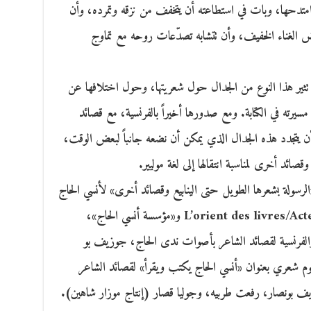
متدحها، وبات في استطاعته أن يتخفف من نزقه وتمرده، وأن
ض الغناء الخفيف، وأن تتشابه تصدّعات روحه مع تماوج
 تثير هذا النوع من الجدال حول شعريتها، وحول اختلافها عن
ج مسيرته في الكتابة. ومع صدورها أخيراً بالفرنسية، مع قصائد
 أن يتجدد هذه الجدال الذي يمكن أن نضعه جانباً لبعض الوقت،
ائد أخرى لمناسبة انتقالها إلى لغة موليير.
الرسولة بشعرها الطويل حتى الينابيع وقصائد أخرى» لأنسي الحاج
(ترجمة عبد القادر الجنابي)، تقيم دارL’orient des livres/Actes Sud و«مؤسسة أنسي الحاج»،
ة والفرنسية لقصائد الشاعر بأصوات ندى الحاج، جوزيف بو
بوم شعري بعنوان «أنسي الحاج يكتب ويقرأ» لقصائد الشاعر
يف بونصار، رفعت طربيه، وجوليا قصار (إنتاج موزار شاهين).