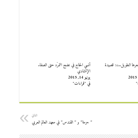
عرها الطويل..»: قصيدة
أنسي الحاج في نضج التمرّد حتى الصفاء
الإنشادي
يونيو 14, 2015
"
في "قراءات"
التالي
” حرمة” و ” القندس” في معهد العالم العربي