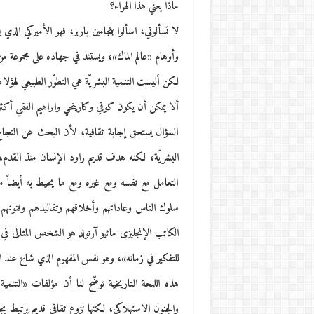
ماذا يعني هذا الهراء؟
لا تسألوني، اسألوا بنجامين باربر، فهو الأميركي ال
وأوهام «عالم الماك»، ويستند في جهاده على مجموعة من ف
لكن أليست التنمية البشريّة هي التطوّر الطبيعي لهؤلاء
ألا يمكن أن يكون كوفي وكارينجي وابراهيم الفقي أكث
السؤال يستحق إجابة ثقافية، لأن البحث عن النجاح
البشريّة، لكنه هدف قديم راود الإنسان منذ القدم، 
التعامل مع نفسه ومع غيره ومع ما يحيط به أيضاً م
سلوك الناس وعاداتهم وأخلاقهم وتقاليدهم وفنونهم،
الكاتب الإنجليزى ماثيو آرنولد هو الشخص المثالى 
للتفكير في زمانه»، وهو نفس المفهوم الذي شاع عند ال
هذه اللمحة التاريخية توضّح لنا أن مؤلفات «التنمية
والجنون الاستهلاكي، لكنها نزوع ثقافي قديم يرتبط ب