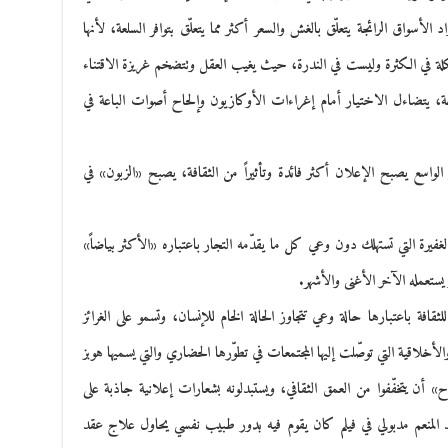
 الأسواق الرائجة يتعلّق بالغش والسعر أكثر مما يتعلّق بتوافر السلعة، لأنها
كلة في الكثرة وليست في الندرة، حيث يغيب العقل وتتضخم غريزة الاقتناء
جة، يتضاءل الاختيار أمام إغراءات الأوكازيون وإلحاح أصوات الباعة في
 الواسع يصبح الإعلان أكثر فائدة وتأثيراً من الثقافة، يصبح «الزبون» في
فيرة التي تستهلك دون وعي كل ما يقدّمه التجار باعتباره «الأكثر بياضاً»
ستعمله الآخر الأغنى والأشهر.
فة باعتبارها حالة وعي تتجاوز الحالة الخام للإنسان، وتسمو على الغرائز
لأخلاقية التي توصّلت إليها المجتمعات في تطوّرها الحضاري والتي يسميها هوبز
» أن يتخفّفوا من العمق الثقافي، ويستبدلونه بشعارات إعلانية جاذبة على
د المنعم مدبولي في فيلم كان يقوم فيه بدور طبيب نفسي يحاول علاج عقد