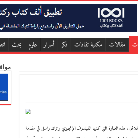
ات
مقالات
مكتبة ثقافات
فكر
أسرار
علوم
بحث
اتص
مواق
لائم». هذه العبارة التي كتبها الفيلسوف الإنجليزي برتراند راسل في مقدمة