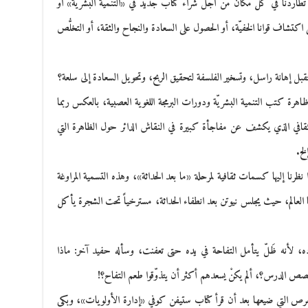
التي تطاردنا في كل مكان من أجل شراء كتاب جديد في «التنمية البشريّة» أو
اكتشاف قوانا الخفيّة، أو الحصول على السعادة والنجاح والثقة، أو التخلُّص
قبل إهانة راسل، وتسخير الفلسفة لتحقيق الربح، وتحويل السعادة إلى سلعة؟
هرة كتب التنمية البشريّة ودورات البرمجة اللغوية العصبية، بالعكس ربما
في الذي يكشف عن مفاجأة كبيرة في النقاش الدائر حول الظاهرة التي
لخ.
نظرنا إليها كسمات ثقافية لمرحلة «ما بعد الحداثة»، وهذه التسمية المراوغة
ها العالم، حيث يجلس نيوتن بعد انطفاء الحداثة، مسترخياً تحت الشجرة يأكل
، لأنه ظَلّ يتأمل التفاحة في يده حتى تعفنت، وسأله حفيد آخر: ماذا
صص الدرس؟، ألم يكنْ يسعدهم أكثر أن يتذوّقوا طعم التفاح؟!
الفرص التي ضيعها بعد أن قرأ كتاب ستيفن كوفي «إدارة الأولويات»، وبكى