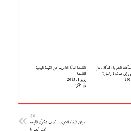
متنا البشرية المعوّقة.. هل
الفلسفة لعامّة الناس.. عن القيمة اليومية
غي إلى مناشدة راسل؟
للفلسفة
يوليو 1, 2015
في "فكر"
التالي
رواق البلقاء للفنون… كيف تتكوَّن اللوحة
تحت أبصارنا