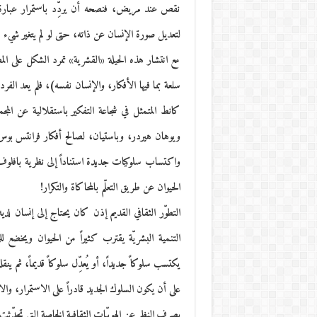
نقص عند مريض، فنصحه أن يردِّد باستمرار عبارة
لتعديل صورة الإنسان عن ذاته، حتى لو لم يتغير شيء 
مع انتشار هذه الحيلة «القشرية» تمرد الشكل على 
سلعة بما فيها الأفكار، والإنسان نفسه)، فلم يعد الفرد
كانط المتمثل في شجاعة التفكير باستقلالية عن ا
ويوهان هيردر، وباستيان، لصالح أفكار فرانتس بوس، و
واكتساب سلوكيات جديدة استناداً إلى نظرية بافلو
الحيوان عن طريق التعلّم بالمحاكاة والتكرار!
التطوّر الثقافي القديم إذن كان يحتاج إلى إنسان لد
التنمية البشريّة يقترب كثيراً من الحيوان ويخضع 
يكتسب سلوكاً جديداً، أو يُعدِّل سلوكاً قديماً، ثم ي
على أن يكون السلوك الجديد قادراً على الاستمرار، والا
بصرف النظر عن الهويّات الثقافية الخاصة التي تحدّثت 