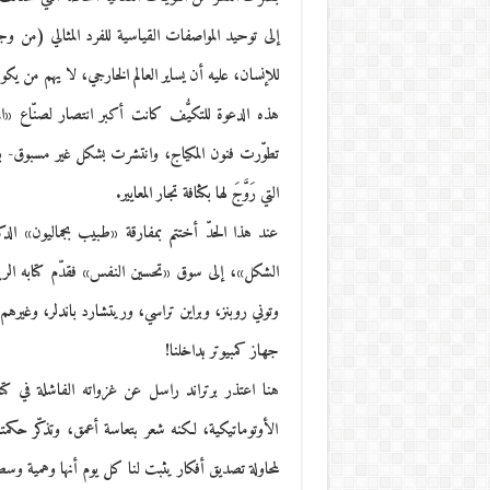
إلى توحيد المواصفات القياسية للفرد المثالي (من و
للإنسان، عليه أن يساير العالم الخارجي، لا يهم من 
هذه الدعوة للتكيُّف كانت أكبر انتصار لصنّاع «ا
تطوّرت فنون المكياج، وانتشرت بشكل غير مسبوق- بين
التي رَوَّجَ لها بكثافة تجار المعايير.
عند هذا الحدّ أختتم بمفارقة «طبيب بجماليون» ال
الشكل»، إلى سوق «تحسين النفس» فقدّم كتابه الري
وتوني روبنز، وبراين تراسي، وريتشارد باندلر، وغيرهم 
جهاز كمبيوتر بداخلنا!
هنا اعتذر برتراند راسل عن غزواته الفاشلة في ك
الأوتوماتيكية، لكنه شعر بتعاسة أعمق، وتذكّر حكمته
لمحاولة تصديق أفكار يثبت لنا كل يوم أنها وهمية وسط