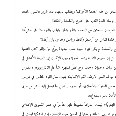
ذي يسخر من هذه الخدعة الأميركية ويطالب بالجهاد ضد غرور «السوبر مان»،
رسان العالم القديم مثل التاريخ والفلسفة والثقافة!
 الفرسان الباحثين عن السعادة والخير والحق والجمال والقوة منذ فجر البشريّة؟
ر فائدة للناس من أرسطو وكانط وراسل وبنجامين باربر أيضا؟
 والسعادة لم يكن مجرد حيلة نصب جديدة يتربّح بها مؤلفو كتب التنمية
بل إن مفهوم الثقافة يرتبط بمحاولة وصول الإنسان إلى الصيغة الأفضل في
ن نبات وحيوان وجماد، ومع تطوّر المفهوم نشأ علم الانثروبولوجي، ليدرس
 بهدف السعي لارتقاء القيم الإنسانية، بحيث صار الفرد المثقف في تعريف
في حسن السلوك والأخلاق، أو بتعبيره «أفضل ما توصل إليه البشر من طرق
ألمان باسم «بيلدونج».
 البشريّة» ليست اختراعاً مشبوهاً ظهر متأخراً في عصر التسويق الإعلامي
جوهر تعريف الثقافة ورغبتها في تحسين حياة الإنسان، إذن المشكلة ليست في