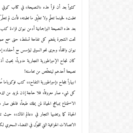
كثيراً بعد أن قرأ هذه «النصيحة» في كتاب كوفي ال
تعلمت، فحينما تتعلّم ولا تطبِّق ما تعلمته، فأنت لم تتعلّ
بعد هذه النصيحة البراجماتية أدمن نيوتن قراءة كتب
تحت الشجرة يقضم كل تفاحة تسقط، حتى سمع صوت ك
نيوتن واقفاً، وجرى نحو السوق ليؤسس مع أحفاده إمب
كان نجاح الإمبراطورية التجارية مدوياً، بحيث أذ
نصيحة أحدهم ليتخلّص من تعاسته!
انبهاراً بنجاح «إمبراطورية التفاح»، كتب فوكوياما مُعلن
كل شيء صار معروفاً، فلا حاجة إذن لمزيد من الده
الاستمتاع بمباهج الحياة لمن يملك طبعاً، فالحق صار د
الحياة كما يرتضيها التجار في «عالم الماك»، حيث
الاتصالات الخرافية التي تتجوّل في الفضاء السحري لك