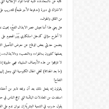
كتابه عن «السعادة»، تشبه تماماً المواد الإعلانية 
الاشتراك في دورة (مدفوعة الأجر طبعاً) للتدريب على 
من القلق والخوف.
هل يعني هذا أننا نعيش عصر الابتذال الفجّ، بحيث نت
لا أطرح سؤالي كمدخل استنكاري يُبرّر الهجوم على ظا
يتضمن حديثي بعض الدفاع عن معرض التأصيل الثقا
يصفها كثيرون بـ«الهراء» و«النصب» و«الابتذال».. إ
لا تنزعجوا من هذه الأوصاف السلبية، فهي مقبولة إذا 
(ما بعد الحداثة) تخفي الحال الكابوسية التي وصل إلي
التفاح!
يقولون إنه يفعل ذلك بعد أن وبخه تاجر من أحفاده
استفدت من المعادلات البائسة التي تزعج الناس في ح
يقول مدرب في التنمية البشريّة إن نيوتن ندم على 