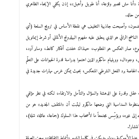
 «أنا مش قصير وقزعة، أنا طويل وأهبل»، إذن يكفي الإيحاء الظاهري
من حاله.
المضمون، وأصبحت جاذبية التغليف هي نقطة الأساس في ترويج السلعة (أي
 الناضج الراقي هو الذي ينطبق عليه مفهوم البيلدونج الألماني أو شرط إيمانويل
لمجموع، صار العكس هو المطلوب، حينذاك خفتت أفكار كانط، وسابر آود،
جودال، وويليام ماكجرو الذين اهتموا بدراسة قدرة الحيوانات على التعلّم
ف الخاصة برد الفعل الشرطي المنعكس، بحيث يمكن غرس مهارات جديدة في
يه عقل وقدرة على الدهشة والسؤال والتأمل والارتقاء، لكنه في نظر مؤلفي
للمنظومة السداسية التي وضعها ماكجرو ليثبت أن «المثقف الجديد» هو من
نقله إلى غيره، ويؤسِّس مجتمعاً ما لأصحاب هذا السلوك (جماعة، عائلة، شلة)،
نتشار!.
عنها الأميركية روث بنديكت في كتابها الشهير «أنماط الثقافة»، سعت العولمة