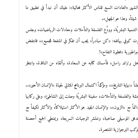
شهير «العادات السبع للناس الأكثر فعالية»: عليك أن تبدأ في تطبيق ما
مْ شيئاً، وهذا هو الجهل».
 التنمية البشريّة، وودَّع الفلسفة والتأملات ومعادلات الرياضيات، وجلس
وفي يهاتفه: «كن مبادراً، يجب أن تفكر في المنفعة للجميع»، فانتفض
راطورية «فطيرة التفاح»!
هل برتراند راسل، فأمسك كتابه عن السعادة، وألقاه من النافذة، وانتظر
اً «نهاية التاريخ»، ومؤكداً اكتمال البرنامج المثالي لحياة «الإنسان الأخير»..
شة والفلسفة والتأملات، سفينة البشريّة وصلت إلى الشاطئ، وعلى ركابها
ائماً مع «الزبون»، والإنسان الجيد هو الأكثر استهلاكاً، والأكثر تكيفاً مع
 تتدفق الموسيقى صاخبة، وتنتشر الوجبات السريعة، ويمتطي الجميع أحصنة
وكب البرجوازية المنتصرة.