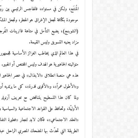
المُنتَج، ولكن في مستواه، فالهاجس الرئيسي بين روّاد
موجودة بكثافة تجعل الإغراق هو الخطر، وتجعل المش
(الشوبنج)، يضيع التأمل في متاهة فاترينات الفُر
مزاد يعنيه التسويق وليس القيمة.
في هذا العالم الذي يخاطب الغرائز الأساسية للجمهور
متواليته الجماهيرية هو الهدف وليس المختص أو الخبير.
هذه هي منصة انطلاق «الابتذال» في عصر الجماهير الغ
و«الأطول عمراً»، و«الأقوى قدرة»، كل ما يرتديه أو ي
ولما كان هذا التسطيح يتناقض مع تعريف آرنولد للثقا
الأوليّة، وتحافظ على القواعد الاجتماعية والسياسية وا
«العقد الاجتماعي»، فكان لابد لتجار «فطيرة التفاح
الطريقة التي تحدّث بها المضحك المصري الراحل عب