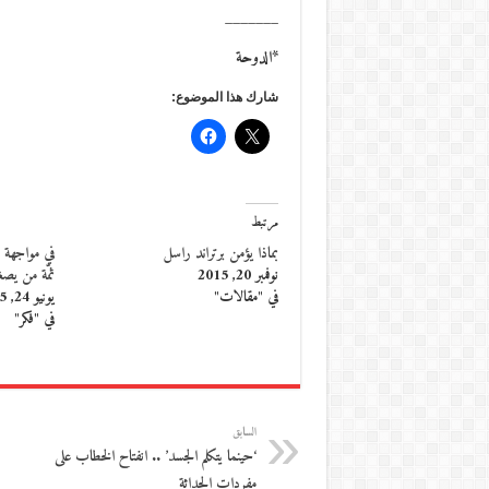
_______
*الدوحة
شارك هذا الموضوع:
مرتبط
بماذا يؤمن برتراند راسل
في مواجهة حك
نوفمبر 20, 2015
ثمّة من يص
في "مقالات"
يونيو 24, 2015
في "فكر"
السابق
‘حينما يتكلم الجسد’ .. انفتاح الخطاب على
مفردات الحداثة