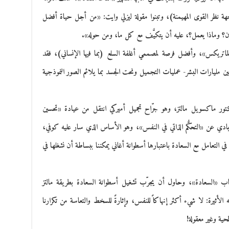
جهة نظر القوى المهيمنة)، وتبنوا مقولة ليزلي وايت: «من أجل حياة أفضل
يكون؟ وماذا يعمل؟، عليه أن يتكيَّف مع كل ما، ومن حوله».
لماتريكس»، وأفضل فرصة لمصممي أغلفة السلع (بما فيها الإنساني)، فقد
 مليارات البشر- عمليات التجميل ونحت الجسد بما يلائم الصور النموذجية
دكتور ماكسويل مالتز، وهو جرّاح تجميل أميركي انتقل من عيادة «تحسين
ادي عن «التحكُّم الذاتي في النفس»، وهو الأساس الذي سار عليه كوفي،
في التعامل مع السعادة باعتبارها أسطوانة أغاني يمكننا ببساطة أن نشغلها في
تاب «السعادة»، وحاول أن يجرّب تشغيل أسطوانة السعادة بطريقة مالتز
 الأثيرة: لا شيء أكثر إنهاكاً للنفس، وإثارةً للسخط والتعاسة من تكرارنا
حية وغير معقولة!