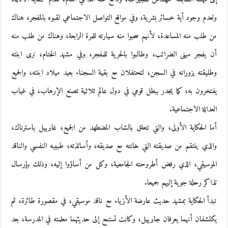
ولعدم وجود أية خسائر بشرية، وفي مواقع التواصل الاجتماعي لقبوه بالمفجر، هناك
من طلب منه المساعدة، لأنهم سحبوا منه سيارته للمرة الرابعة، وهناك من طلب منه
أن يفجر مبنى الضرائب، وطالبوا بالحرية للمفجر، وفي مشهد الختام، نرى ابنته
وطليقته يزورانه في السجن، لتحتفلان مع بقية السجناء بعيد ميلاد ابنته، والجميع
يفتخرون به، كما يجدر ببطل قومي في دول عالم ثلاثية تصنع الإرهاب، في غياب
العدالة الاجتماعية.
أما الحكاية الأولى، والتي تتعلق بالشاب المضطهد من الجميع، غابرييل باسترناك،
والذي ينتقم من صديقته التي خانته مع صديقه، وأساتذته، طبيبه النفسي والناقد
الموسيقي، الذي رفض أطروحته الجامعية، وكل من أساؤوا إليه، وذلك بإرسال
تذاكر رحلة جوية إليهم جميعا.
تبدأ الحكاية بمشهد حديث عارضة الأزياء مع ناقد موسيقي، في مقصورة طائرة، ثم
يكتشفان أنهما يعرفان جابرييل، وكانت تستمع إلى حديثهما معلمته في المدرسة، بعد