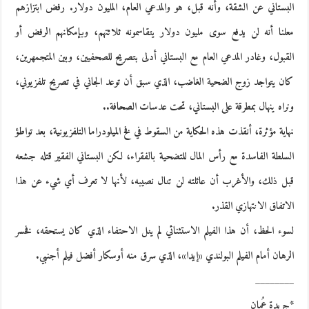
البستاني عن الشقة، وأنه قبل، هو والمدعي العام، المليون دولار. رفض ابتزازهم
معلنا أنه لن يدفع سوى مليون دولار يتقاسمونه ثلاثتهم، وبإمكانهم الرفض أو
القبول، وغادر المدعي العام مع البستاني أدلى بتصريح للصحفيين، وبين المتجمهرين،
كان يتواجد زوج الضحية الغاضب، الذي سبق أن توعد الجاني في تصريح تلفزيوني،
ونراه ينهال بمطرقة على البستاني، تحت عدسات الصحافة..
نهاية مؤثرة، أنقذت هذه الحكاية من السقوط في فخ الميلودراما التلفزيونية، بعد تواطؤ
السلطة الفاسدة مع رأس المال للتضحية بالفقراء، لكن البستاني الفقير قتله جشعه
قبل ذلك، والأغرب أن عائلته لن تنال نصيبه، لأنها لا تعرف أي شيء عن هذا
الاتفاق الانتهازي القذر.
لسوء الحظ، أن هذا الفيلم الاستثنائي لم ينل الاحتفاء الذي كان يستحقه، فخسر
الرهان أمام الفيلم البولندي «إيدا»، الذي سرق منه أوسكار أفضل فيلم أجنبي.
________
*جريدة عُمان