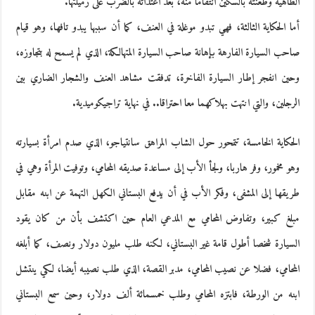
الطاهية وطعنته بالسكين انتقاما منه، بعد اعتدائه بالضرب على زميلتها.
أما الحكاية الثالثة، فهي تبدو موغلة في العنف، كما أن سببها يبدو تافها، وهو قيام
صاحب السيارة الفارهة بإهانة صاحب السيارة المتهالكة، الذي لم يسمح له بتجاوزه،
وحين انفجر إطار السيارة الفاخرة، تدفقت مشاهد العنف والشجار الضاري بين
الرجلين، والتي انتهت بهلاكهما معا احتراقا.. في نهاية تراجيكوميدية.
الحكاية الخامسة، تتمحور حول الشاب المراهق سانتياجو، الذي صدم امرأة بسيارته
وهو مخمور، وفر هاربا، ولجأ الأب إلى مساعدة صديقه المحامي، وتوفيت المرأة وهي في
طريقها إلى المشفى، وفكر الأب في أن يدفع البستاني الكهل التهمة عن ابنه مقابل
مبلغ كبير، وتفاوض المحامي مع المدعي العام حين اكتشف بأن من كان يقود
السيارة شخصا أطول قامة غير البستاني، لكنه طلب مليون دولار ونصف، كما أبلغه
المحامي، فضلا عن نصيب المحامي، مدبر القصة، الذي طلب نصيبه أيضا، لكي ينتشل
ابنه من الورطة، فابتزه المحامي وطلب خمسمائة ألف دولار، وحين سمع البستاني