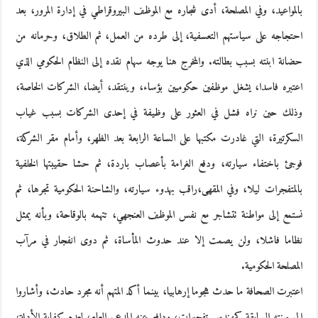
بالمواعيد، وفي المصلحة، أدى شجاره مع الموظف البيروقراطي في إدارة المرور، بعد
احتجاجه على سياستهم التعسفية، إلى طرده من العمل، ثم الطلاق، وحرمانه من
حضانة ابنته بسبب بطالته. والمخرج هنا يوجه سهام نقده إلى النظام الحكومي الذي
اعتبره فاسدا، يشغل موظفين حكوميين بؤساء، وينتقد، أيضا، الشركات الخاصة،
وذلك حين نراه فشل في العثور على وظيفة في إحدى الشركات بسبب غياب
السكرتيرة، التي غادرت مكتبها على الساعة الرابعة بعد الظهر، وأمام مقر الشركة،
فوجئ باختفاء سيارته، ودفع الغرامة بأعصاب باردة، ثم حشا حقيبتها الخلفية
بالمتفجرات ليلا، وفي المقهى،راقب بهدوء سيارته، والشاحنة الحكومية تجرها، ثم
نستمع إلى مواطنة تتشاجر مع نفس الموظف العنجهي، تتهمه بالوقاحة، وبأنه يمثل
نظاما فاشلا، ولن يصمت إلا عند حدوث المأساة، ثم دوى انفجار في مرآب
المصلحة الحكومية.
اعتبرت الصحافة ما حدث هجوما إرهابيا، بينما أكد المتهم أنه مجرد حادث، وأشاروا
إلى مهنته السابقة كمهندس تفجيرات، ودافع عنه المدعي العام، لعدم كفاية الأدلة،