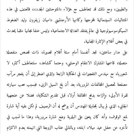
والطيبين، ومع ذلك قد تتعاطف مع هؤلاء «المتوحشين الجدد»، فالعنف في هذه
المتتاليات السينمائية لمخرجها وكاتبها الأرجنتيني داميان زيفرون وليد الضغوط
السيكوسوسيولوجية في عالم يفتقد العدالة الاجتماعية، وليس عنفا مجانيا مثلما يحدث
في بعض أفلام الإثارة المجانية.
على مدار ساعتين، نجد أنفسنا أمام ستة أفلام قصيرة، ذات قصص منفصلة
متصلة، قاسمها المشترك الانتقام الوحشي، وحتما كمشاهد، سنتعاطف أكثر، لا
شعوريا، مع مهندس التفجيرات في الحكاية الرابعة والذي اضطر إلى أن يفجر مرآب
مصلحة تحصيل المخالفات المرورية، بعد أن بلغ السيل الزبى، فبسبب سحب سيارته
للمرة الأولى، وإلزامه بدفع المخالفة أولا، قبل تقديم الشكاية، فضلا عن عنجهية
الجابي، الذي لم يبال بمحاولة المهندس أن يوضح له أن الرصيف لم تكن عليه أية شارة
لمنع الوقوف، وأنه كان يتعين على البلدية وضع شارة مرورية، وهذا ما تسبب في
تأخره عن حفل عيد ميلاد ابنته، وبالتالي عتاب الزوجة التي اتهمته بعدم الالتزام