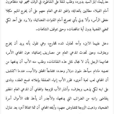
حديثهما، ابتز السيد بدوره، وطلب شقة على الشاطئ، في الوقت تجمهر فيه متظاهرون
أمام الفيلا، مطالبين بالعدالة، واتفق المدعي العام معهم على أن يخرج المتهم مكبلا
مغطى الرأس، وألا يدلي بأي تصريح أمام القنوات الفضائية، ولا يرد على أحد لكي
تمضي القضية بدون أية تناقضات، وحتى تتوقف الشائعات.
دخل عليهما الابن، وأمه تحاول شده للخارج، وهي تقول بأنه يريد أن يخرج
ويعترف، وحين تحدث المدعي العام عن مصاريف إضافية، هون المحامي الأمر،
فعاتبهما الرجل بأن لا مجال لمثل هذه النقاشات، وطلب منه الأب أن يدفعها من
نصيبه مادام سيأخذ مليون دولار وحده، فتفاجأ المحقق والأب.. عندما اكتشف
أن المحامي لعب لعبة أخرى، فقرر الأب إنهاء الصفقة بإعلانه فسخ العقد، ونادى
على ابنه لكي يذهب ويعترف، وأشار الأب للزوجة والمحامي أن المدعي العام الحقير
يتقاضى راتبه من الضرائب التي يدفعها، والأجدر أن يأخذ تلك الأموال أسرة
الضحية، وذهبت الزوجة للتفاوض معهم، وأبلغه المحامي أن ثمة اتفاقا آخر، بعد تنازل