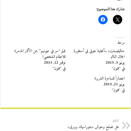
شارك هذا الموضوع:
مرتبط
«ماليفيسنت» ..أنجلينا جولي في أسطورة
فيلم “سر في عيونهم” عن الآثار المدمرة
الجمال النائم
للانتقام الشخصي!
يونيو 5, 2015
نوفمبر 12, 2015
في "فنون"
في "فنون"
انتصاراً للساحرة الشريرة
يونيو 21, 2015
في "فنون"
السابق
هل تصلح وحوش «جوراسيك وورلد»