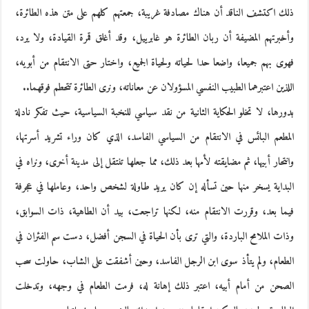
ذلك اكتشف الناقد أن هناك مصادفة غريبة، جمعتهم كلهم على متن هذه الطائرة،
وأخبرتهم المضيفة أن ربان الطائرة هو غابرييل، وقد أغلق قمرة القيادة، ولا يرد،
فهوى بهم جميعا، واضعا حدا لحياته ولحياة الجميع، واختار حتى الانتقام من أبويه،
اللذين اعتبرهما الطبيب النفسي المسؤولان عن معاناته، ونرى الطائرة تتحطم فوقهما..
بدورها، لا تخلو الحكاية الثانية من نقد سياسي للنخبة السياسية، حيث تفكر نادلة
المطعم البائس في الانتقام من السياسي الفاسد، الذي كان وراء تشريد أسرتها،
وانتحار أبيها، ثم مضايقته لأمها بعد ذلك، مما جعلها تنتقل إلى مدينة أخرى، ونراه في
البداية يسخر منها حين تسأله إن كان يريد طاولة لشخص واحد، وعاملها في عجرفة
فيما بعد، وقررت الانتقام منه، لكنها تراجعت، بيد أن الطاهية، ذات السوابق،
وذات الملامح الباردة، والتي ترى بأن الحياة في السجن أفضل، دست سم الفئران في
الطعام، ولم يتأذ سوى ابن الرجل الفاسد، وحين أشفقت على الشاب، حاولت سحب
الصحن من أمام أبيه، اعتبر ذلك إهانة له، فرمت الطعام في وجهه، وتدخلت