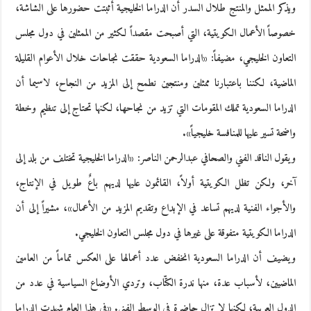
ويذكر الممثل والمنتج طلال السدر أن الدراما الخليجية أثبتت حضورها على الشاشة،
خصوصاً الأعمال الكويتية، التي أصبحت مقصداً لكثير من الممثلين في دول مجلس
التعاون الخليجي، مضيفاً: «الدراما السعودية حققت نجاحات خلال الأعوام القليلة
الماضية، لكننا باعتبارنا ممثلين ومنتجين نطمح إلى المزيد من النجاح، لاسيما أن
الدراما السعودية تملك المقومات التي تزيد من نجاحها، لكنها تحتاج إلى تنظيم وخطة
واضحة تسير عليها للمنافسة خليجياً».
ويقول الناقد الفني والصحافي عبدالرحمن الناصر: «الدراما الخليجية تختلف من بلد إلى
آخر، ولكن تظل الكويتية أولاً، القائمون عليها لديهم باعٌ طويل في الإنتاج،
والأجواء الفنية لديهم تساعد في الإبداع وتقديم المزيد من الأعمال»، مشيراً إلى أن
الدراما الكويتية متفوقة على غيرها في دول مجلس التعاون الخليجي.
ويضيف أن الدراما السعودية انخفض عدد أعمالها على العكس تماماً من العامين
الماضيين، لأسباب عدة، منها ندرة الكتّاب، وتردي الأوضاع السياسية في عدد من
الدول العربية، لكنها لا تزال حاضرة في الوسط الفني. «في هذا العام شهدت الدراما