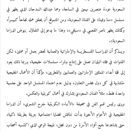
السعودية عودة عنصرين مهمين في الساحة، وهما عبدالله السدحان الذي يظهر في
مسلسل «منا وفينا» على القناة السعودية، ومن المتــوقع أن يحقق عمله نجاحاً كبيـــراً،
وكذلك يظهر ناصر القصبي في «سيلفي»، وهذا ما يدعو إلى التفاؤل بنهوض الدراما
السعودية».
ويـــذكر أن الدرامــــا القـــــطريـــة والإماراتية والعمانية تحضر بعمل أو عملين، لكن
القنوات في تلك البلدان تعمل على إنتاج وشراء مسلسلات خليجية، وربما ذلك يعود
إلى قلة أعداد الممثلين الإماراتيين والعمانيين والقطريين، مؤكداً أن الأعمال الخليجية
متشابهة في كل دول مجلس التعاون، بدليل عدم اعتماد المسلسل الواحد على جنسية
واحدة فقط، مثلاً الفنان السعودي يشارك في أعمال كويتية والعكس.
ويرى رئيس قسم الفن في صحيفة «الأنباء» الكويتية مفرح الشمري، أن الدراما
الخليجية في الأعوام الأخيرة بدأت تناقش قضايا اجتماعية جريئة بطريقة ذكية،
حتى يشاهدها جميع أفراد الأسرة من دون خجل، نتيجة الوعي الذي اكتسبه أصحاب