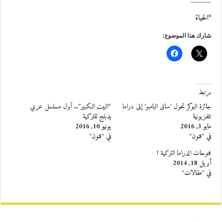
______
*الحياة
شارك هذا الموضوع:
مرتبط
جائزة البوكر تحول ‘ساق البامبو’ إلى دراما
“البيت الكبير”.. أول مسلسل عربي
تلفزيونية
يدبلج للتركية
مايو 3, 2016
يونيو 10, 2016
في "فنون"
في "فنون"
فتوحات الدراما التركية !
أبريل 18, 2014
في "مقالات"