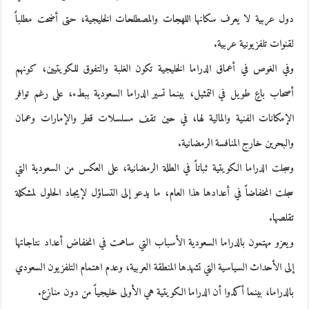
دول عربية لا يعرف سكانها اللهجات والمصطلحات الخليجية، حتى أضحت مطلباً
لقنوات تلفزيونية عربية.
وفي الغوص في أعماق الدراما الخليجية تكون الغلبة والتفوق للكويتيين، كونهم
أصحاب باعٍ طويل في التمثيل، بينما تسير الدراما السعودية ببطء، على رغم توافر
الإمكانات الفنية والمالية لها، في حين تقف مسلسلات قطر والإمارات وعمان
والبحرين خارج المنافسة الرمضانية.
وسجلت الدراما الكويتية ثباتاً في الطلة الرمضانية، على العكس من السعودية التي
سجلت انخفاضاً في أعدادها هذا العام، ما يدعو إلى التساؤل لإيجاد الحلول لمشكلة
تقلصها.
ويعزو مهتمون بالدراما السعودية الأسباب التي ساهمت في انخفاض أعداد نتاجاتها
إلى الأحداث السياسية التي تشهدها المنطقة العربية، وعدم اهتمام التلفزيون السعودي
بالدراما، بينما أكدوا أن الدراما الكويتية هي الأولى خليجياً من دون منازع.