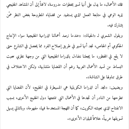
تلك الأعمال، ما يدل على أنها تسير بخطوات مدروسة، لافتاً إلى أن المشاهد الخليجي
لديه الوعي في متابعة العمل الذي يستفيد من قضاياه المطروحة بغض النظر عمّن
يشارك فيه.
ويقول الشمري لـ «الحياة»: «عندما نرصد أعمالنا الدرامية الخليجية سواء الإنتاج
الحكومي أم الخاص، نجد أنها تسير في طريق إصلاح الفرد مما يحصل في الشارع حتى
لا يقع في المحظور، ما يجعلنا نتفاءل بالدراما الخليجية التي من وجهة نظري سحبت
البساط من تسيد الأعمال العربية رغم أن القضايا متشابهة، ولكن الاختلاف في
طرق تناولها على الشاشة».
ويضيف: «نجد أن الدراما الكويتية هي المسيطرة في الخليج، لأن القضايا التي
تطرحها من النادر أن تجدها في الأعمال التي تنتجها دول الخليج الأخرى، بسبب
الانفتاح الذي تعيشه الكويت، كما أن اللهجة المستخدمة فيها، مفهومة، وبالتالي يسهل
تسويقها عربياً، خلافاً للبلدان الأخرى».