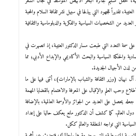
، حفل تسليم جائزة البحر الأبيض المتوسط في مجال الشعر
ور مانع سعيد العتيبة، تقديراً للجهود التي يبذلها في سبيل نشر ثقافة السلام والمحبة
عديد من الشخصيات السياسية والفكرية والدبلوماسية والثقافية
 على سمة التعدد التي طبعت مسار الدكتور العتيبة، إذ انصهرت في
ادية والحنكة السياسية والبحث الأكاديمي والإبداع الأدبي؛ مما
 من لدن الأجيال الجديدة.
ك آل نهيان (وزير الثقافة والشباب بالإمارات)، أثنى فيها على ما
اطلاع وحب العلم والإقبال على المعرفة والاهتمام بالقضايا المهمة
 جعله يحصل على العديد من الجوائز والأوسمة العالمية، بالإضافة
دول العالم. كما كشف أن الدكتور مانع يعكف حاليا على إعداد
ياسية التي تواجه المنطقة والعالم ككل.
ؤسسة المتوسطية» التي يوجد مقرها بإيطاليا)، فتحدث عن أهمية