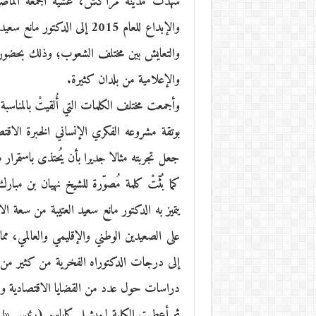
شهدت مدينة مراكش، عشية الجمعة الماضية
والإبداع للعام 2015 إلى الدكت
والتعايش بين مختلف الشعوب؛ وذلك بحضور ال
والإعلامية من بلدان كثيرة.
وأجمعت مختلف الكلمات التي أُلقيتْ بالمناسبة
بوتقة مشروعه الفكري الإنساني الخبرة الاقتص
جعل تجربته مثالا جديرا بأن يُحتذى باستمرار
كما بُثّتْ كلمة مُصوّرة للشيخ نهيان بن مبار
يتميز به الدكتور مانع سعيد العتيبة من سعة ال
على الصعيدين الوطني والإقليمي والعالمي، مما
إلى درجات الدكتوراه الفخرية من كثير من 
دراسات حول عدد من القضايا الاقتصادية والس
ثم أعطيت الكلمة لـميشيل كاباسو (رئيس «الم