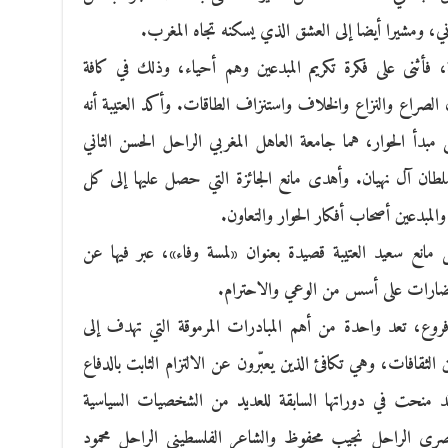
اني، ومشيرا أيضا إلى العشق الذي يسكنه تجاه المغرب.
، فأثنى على فكرة تكريم المبدعين وهم أحياء، وذلك في كافة
ل الصراع والنزاع والخلاف واستنزاف الطاقات. وأكد العتيبة أنه
 مبدأ الحوار، هما جامعة العاهل المغربي الراحل الحسن الثاني
سلطان آل نهيان. وأهدى مانع الجائزة التي حصل عليها إلى كل
المبدعين أصحاب أفكار الحوار والتعاون.
ى مانع سعيد العتيبة قصيدة بعنوان «لمسة وفاء»، عبر فيها عن
لحضارات على أسس من الوعي والاحترام.
فروع، تعد واحدة من أهم المبادرات المرموقة التي تهدف إلى
ن الثقافات، وهي تكافئ الذين يعبّرون عن الالتزام الثابت بالدفاع
د منحت في دوراتها السابقة للعديد من الشخصيات السياسية
لمصري الراحل نجيب محفوظ والشاعر الفلسطيني الراحل محمود