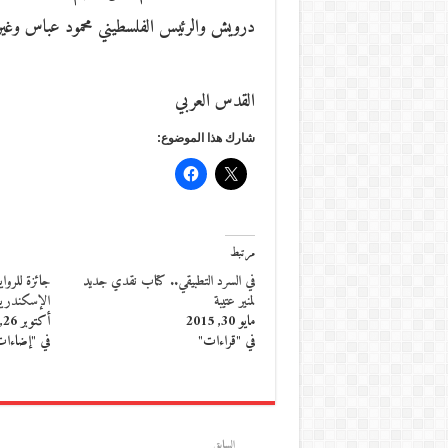
درويش والرئيس الفلسطيني محمود عباس وغي
القدس العربي
شارك هذا الموضوع:
مرتبط
في السرد التطبيقي.. كتاب نقدي جديد
جائزة للرواي
لمنير عتيبة
الإسكندرية
مايو 30, 2015
أكتوبر 26, 2014
في "قراءات"
في "إضاءا
السابق