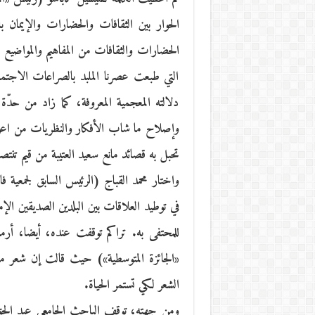
الحوار بين الثقافات والحضارات والإيمان ب
الحضارات والثقافات من المفاهيم والمواضيع 
التي طبعت عصرنا الملبد بالصراعات الاجتما
دلالته المعجمية المعروفة، كما زاد من حد
وإصلاح ما شاب الأفكار والنظريات من اعوجاج
تحبل به قصائد مانع سعيد العتيبة من قيم تنتص
واختار محمد القباج (الرئيس السابق لجمعية 
في توطيد العلاقات بين البلدين الصديقين ال
للمحتفى به. تراكم توقفت عنده، أيضا، أرملة
«الجائزة المتوسطية») حيث قالت إن شعر مان
الشعر لكي تستمر الحياة.
ومن جهته، توقف الباحث الجامعي عبد الحق