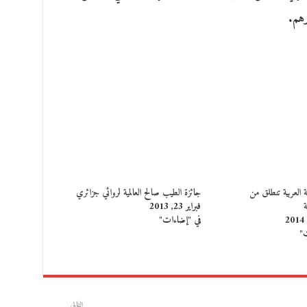
رهم.
ة العربية تنطلق من
جائزة الطيب صالح العالمية لروائي جزائري
فبراير 23, 2013
في "إضاءات"
ت"
التالي