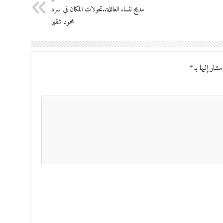
مديح لنساء العائلة..تحولات المكان في سرد
محمود شقير
مشار إليها بـ
*