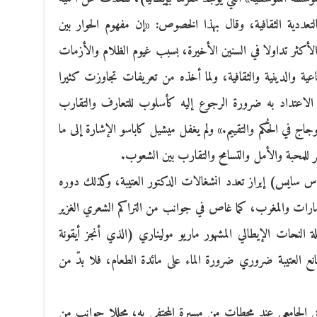
التعددية الثقافية، وقال بهذا الخصوص: «إن مفهوم الحوار بين
الأكثر تداولا في السنين الأخيرة، بسبب غيوم الظلام والأزمات
عية والدينية والثقافية، ولما أخذه من تعريفات تجاوزت كثيرا
ّة الاعتداد به ضرورة الرجوع إليه كأسلوب للتعارف والتقارب
 في الحُكم والتقييم.» ولم يغفل ميشيل كاباسو الإشارة إلى ما
ر للمحبة والأمل والتسامح والتقارب بين الشعوب.
فاس سايس) إبراز تعدد انشغالات الدكتور العتيبة، وكذلك دوره
إمارات والمغرب، كما غاص في جوانب من التراكم الشعري الغزير
 النحات الإيطالي المشهور ماريو موليناري (الذي أنجز أيقونة
ع العتيبة ضروري ضرورة الماء على مائدة الطعام، فلا بدّ من
 الجامعي عند محطات من مسيرة المحتفى به، محللا جوانب من