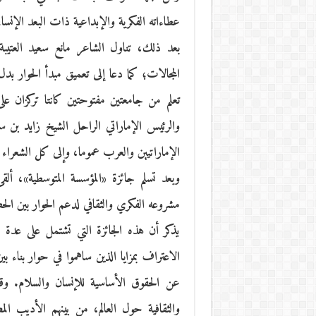
عطاءاته الفكرية والإبداعية ذات البعد الإنس
بعد ذلك، تناول الشاعر مانع سعيد العتيبة
المجالات؛ كما دعا إلى تعميق مبدأ الحوار بد
تعلم من جامعتين مفتوحتين كانتا تركزان على
والرئيس الإماراتي الراحل الشيخ زايد بن 
الإماراتيين والعرب عموما، وإلى كل الشعراء و
وبعد تسلم جائزة «المؤسسة المتوسطية»، ألق
مشروعه الفكري والثقافي لدعم الحوار بين ا
يذكر أن هذه الجائزة التي تشتمل على عدة 
الاعتراف بمزايا الذين ساهموا في حوار بناء بي
عن الحقوق الأساسية للإنسان والسلام. وق
والثقافية حول العالم، من بينهم الأديب ا