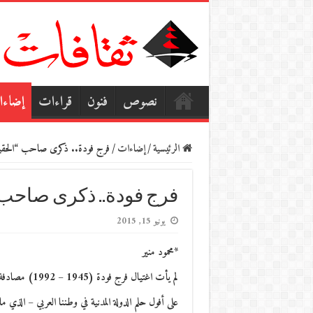
نصوص
فنون
قراءات
إضاء
الرئيسية
/
إضاءات
/
فرج فودة.. ذكرى صاحب “الحقيقة
فرج فودة.. ذكرى صاحب “
يونيو 15, 2015
*محمود منير
لم يأت اغتيال
على أفول حلم الدولة المدنية في وطننا العربي – الذي م