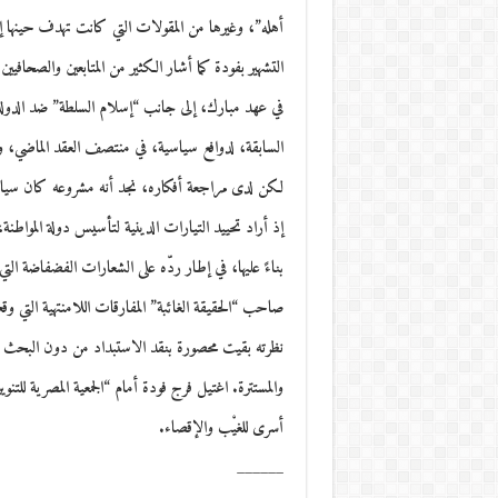
أهله”، وغيرها من المقولات التي كانت تهدف حينها
التشهير بفودة كما أشار الكثير من المتابعين والصحا
في عهد مبارك، إلى جانب “إسلام السلطة” ضد الدولة 
السابقة، لدوافع سياسية، في منتصف العقد الماضي، وأ
لكن لدى مراجعة أفكاره، نجد أنه مشروعه كان سياسياً 
إذ أراد تحييد التيارات الدينية لتأسيس دولة المواطنة،
بناءً عليها، في إطار ردّه على الشعارات الفضفاضة ا
صاحب “الحقيقة الغائبة” المفارقات اللامنتهية التي وق
نظرته بقيت محصورة بنقد الاستبداد من دون البحث معم
والمستترة. اغتيل فرج فودة أمام “الجمعية المصرية للتنو
أسرى للغيْب والإقصاء.
______