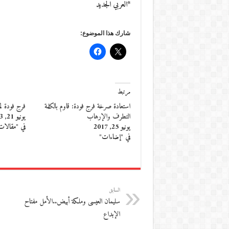
*العربي الجديد
شارك هذا الموضوع:
مرتبط
استعادة صرخة فرج فودة: قاوم بالكلمة
فرج فودة ل
التطرف والإرهاب
يونيو 21, 2013
يونيو 25, 2017
في "مقالات
في "إضاءات"
السابق
سليمان العيسى وملكة أبيض..الأمل مفتاح
الإبداع