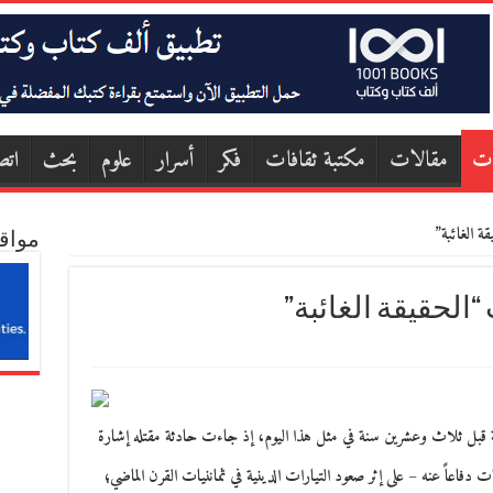
ات
مقالات
مكتبة ثقافات
فكر
أسرار
علوم
بحث
اتص
 الغائبة”
مواق
الحقيقة الغائبة”
 فرج فودة (1945 – 1992) مصادفة قبل ثلاث وعشرين سنة في مثل هذا اليوم، إذ جاءت حادثة مقتله إشارة
ات دفاعاً عنه – على إثر صعود التيارات الدينية في ثماننيات القرن الماضي؛