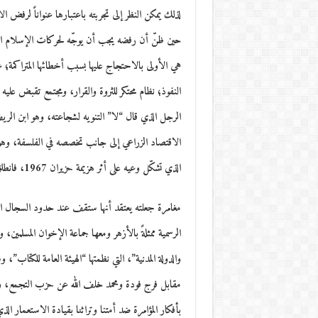
لذلك يمكن النظر إلى تجربته باعتبارها عنواناً لرف
حين ظنّ أن رفضه يجب أن يوجّه لحركات الإسلام السي
هي الأولى بالاحتجاج عليها بسبب أخطائها المتراكمة؛ 
النفوذ؛ نظام محتكر للثروة والقرار، ومجتمع تقبض عليه 
الرجل الذي قال “لا” التنويه لشجاعته، وهو ابن الري
الاقتصاد الزراعي إلى جانب تخصصه في الفلسفة، وهو ا
الذي تشكّل وعيه على أثر هزيمة حزيران 1967، فانطلق وراء مغامرته أملاً بتحرير العقل لا استعادة الأرض فحسب.
مغامرة جعلته يعتقد أنها ستقف عند حدود السجال المع
الرسمية ممثلةً بالأزهر ومعها جماعة الإخوان المسلمي
والدولة المدنية”، التي نظمتها “الهيئة العامة للكتاب
مقابل فرج فودة ومحمد خلف الله عن حزب التجمع، وأد
بأفكار المؤامرة ضد أمتنا وتراثنا بقيادة الاستعمار ا