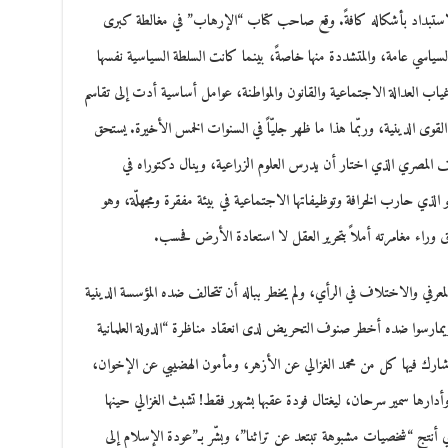
ض الاستبداد بأشكاله كافةً. وقع صاحب كتاب “الإرهاب” في مغالطة كبرى
اسي عامة، والمتشددة منها خاصةً، بينما كانت السلطة السياسية نفسها
غياب العدالة الاجتماعية والقانون والمواطنة، عوامل أساسية أدت إلى تقاسم
القوى الدينية، وربّما هذا ما ظهر جليّاً في السنوات الخمس الأخيرة. يستحق
ف المصري الذي اختار أن يدرس العلوم الزراعية، وينال دكتوراه في
لذي حارب الخرافة وتوظيفاتها الاجتماعية في بيئة مفقرة ومجهلّة، وهو
رفي والاختلاف في الرأي، ولم يخطر بباله أن تتحالف ضده المؤسسة الدينية
ن، ويمارسوا ضده أخطر صنوف التحريض لدى انعقاد مناظرة “الدولة العلمانية
”، وشارك فيها كل من محمد الغزالي عن الأزهر، ومأمون الهضيبي عن الإخوان،
ارها سمير سرحان، ليغتال فودة عقبها بشهور فقط! تشبث الغزالي حينها
لذي أنتج “شخصيات مشبوهة تبتعد عن تراثنا”، وبشّر بـ”عودة الإسلام إلى