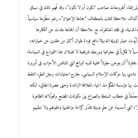
 إلى إلغاء أطروحات صاحب “نكون أو لا نكون”، وقد فُهم ذلك في سياق
فيين آنذاك. ملاحظة تمثلت باصطفاف “جماعة الإخوان”، رغم حظْرها سياسياً
المدنية، في تلك المناظرة، مع ملاحظة أن الجماعة عادت عن أفكارها
يّدت خيار الدولة المدنية! دافع فودة طوال أكثر من عقدين عن خياراته،
لا فكرياً في جغرافيا ومرحلة تاريخية لا تقبلان هذا النموذج في السياسة.
 محاوِلاً أن يعرض حلولاً عملية تشبه البرامج التي تتنافس الأحزاب في أوروبا
لتي تنادي بها حركات الإسلام السياسي. خارج اجتهادات رجل العلم، التقط
عت بها مؤسسة الحكْم منذ انتهاء الخلافة الراشدة وحتى عصرنا الحالي، لكنه
ّقاً في خطاب السلطة والصراع بين مكونات المجتمع وتحوّلاته الظاهرة
ير”، التي أسسها، عن حلم بدولة تقدّر كرامة مواطنيها وعقولهم ولا تبقيهم