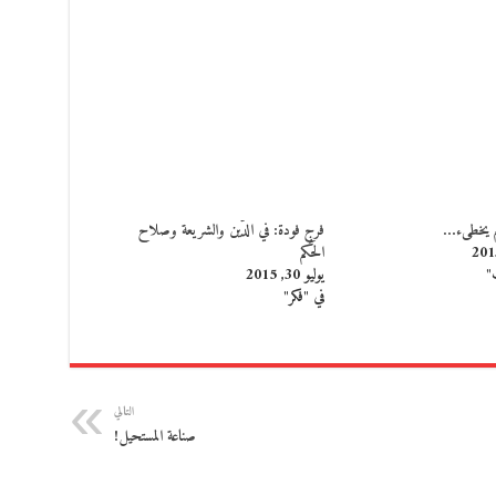
م يخطىء…
فرج فودة: في الدّين والشريعة وصلاح
الحُكم
"
يوليو 30, 2015
في "فكر"
التالي
صناعة المستحيل!