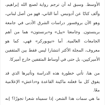
الأوسط. وسبق له أن ترجم رواية لصنع الله إبراهيم،
وألف كتابًا عن أدونيس. أما الثاني، فهو من أصل لبناني،
وهو الآن بروفسور دراسات الشرق الأدنى في جامعة
برينستون. وجامعتا «ييل» و«برنستون» هما من أهم
الجامعات العالمية. أما «نيويوركر» فهي، كما هو
معروف، المجلة الأكثر انتشارا ليس فقط بين المثقفين
الأميركيين، بل حتى في أوساط المثقفين خارج أميركا.
من هنا، تأتي خطورة هذه الدراسة وتأثيرها الذي قد
يفوق كل ما فعلته ماكينة القاعدة و«داعش» الإعلامية
معًا.
ما هي سمات هذا الشعر، إذا سميناه شعرا تجوزًا؟ إنه