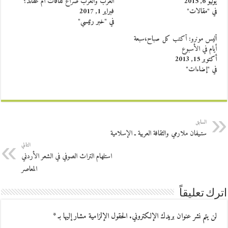
يوليو 6, 2015
العرب والغرب صراع ثقافات أم عقائد؟
في "مقالات"
فبراير 1, 2017
في "خبر رئيسي"
أليس مونرو: أكتب كل صباح،سبعة
أيام في الأسبوع
أكتوبر 15, 2013
في "إضاءات"
السابق
ستـيفان ملارمي والثقافة العربية ـ الإسلامية
التالي
استلهام التراث الصوفي في الشعر الأردني
المعاصر
اترك تعليقاً
لن يتم نشر عنوان بريدك الإلكتروني.
الحقول الإلزامية مشار إليها بـ
*