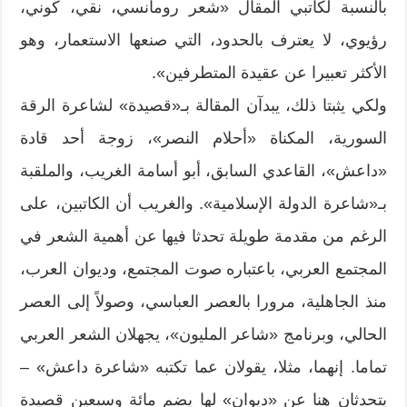
بالنسبة لكاتبي المقال «شعر رومانسي، نقي، كوني،
رؤيوي، لا يعترف بالحدود، التي صنعها الاستعمار، وهو
الأكثر تعبيرا عن عقيدة المتطرفين».
ولكي يثبتا ذلك، يبدآن المقالة بـ«قصيدة» لشاعرة الرقة
السورية، المكناة «أحلام النصر»، زوجة أحد قادة
«داعش»، القاعدي السابق، أبو أسامة الغريب، والملقبة
بـ«شاعرة الدولة الإسلامية». والغريب أن الكاتبين، على
الرغم من مقدمة طويلة تحدثا فيها عن أهمية الشعر في
المجتمع العربي، باعتباره صوت المجتمع، وديوان العرب،
منذ الجاهلية، مرورا بالعصر العباسي، وصولاً إلى العصر
الحالي، وبرنامج «شاعر المليون»، يجهلان الشعر العربي
تماما. إنهما، مثلا، يقولان عما تكتبه «شاعرة داعش» –
يتحدثان هنا عن «ديوان» لها يضم مائة وسبعين قصيدة