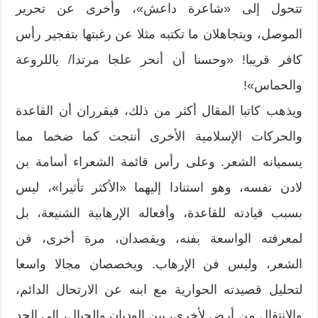
تتحول إلى «شاعرة داعش»، وأخرى عن تحرير
الموصل، ويتجاهلان ما تكتبه مثلا عن رغبتها بتفجير رأس
كافر قريبا! «وحسنا أن أنحر علجا مرتدا/ ياللروعة
والحماس»!
ويذهب كاتبا المقال أكثر من ذلك، فيقرران أن القاعدة
والحركات الإسلامية الأخرى أنتجت كما ضخما مما
يسميانه الشعر. وعلى رأس قائمة الشعراء أسامة بن
لادن نفسه، وهو استنادا إليهما «الأكثر تأثيرا»، ليس
بسبب قيادته للقاعدة، وأفعاله الإرهابية الشنيعة، بل
لمعرفته الواسعة بفنه، ويقصدان، مرة أخرى، فن
الشعر، وليس فن الإرهاب. ويخصصان مجالا واسعا
لتحليل قصيدته الحوارية مع ابنه عن الارتحال الدائم،
والانتقال من أرض لأخرى، بين الوديان والجبال، إلى الحد