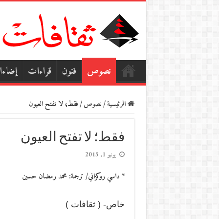
نصوص
فنون
قراءات
إضاء
الرئيسية
/
نصوص
/
فقط؛ لا تفتح العيون
فقط؛ لا تفتح العيون
يونيو 1, 2015
* داسي روكزاني/ ترجمة: محمد رمضان حسين
خاص- ( ثقافات )