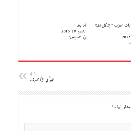
بات المغرب ” يشكلن الهيئة
أمّا بعد
ديسمبر 19, 2015
في "نصوص"
ت"
التالي
شجَرٌ في الذَّاكــرة..
مشار إليها بـ
*