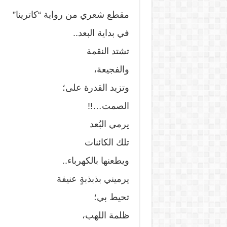
مقطع شعري من رواية “كاترينا”
في بداية البعد..
تشتد النقمة
والفجيعة،
وتزيد القدرة على؛
الصمت…!!
يرمي البُعد
تلك الكائنات
ويطعنها بالكهرباء..
يرميني بذبذبةٍ عنيفة
تحيط بي؛
ظلمة اللهب،