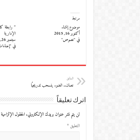
مرتبط
موضوع إنشاء
” رابطة كات
أكتوبر 16, 2015
الإدارية
في "نصوص"
سبتمبر 26, 2012
في "إضاءا
السابق
نصان.. الضوء ينسحب تدريجيًا
اترك تعليقاً
لن يتم نشر عنوان بريدك الإلكتروني.
الحقول الإلزامية 
التعليق
*