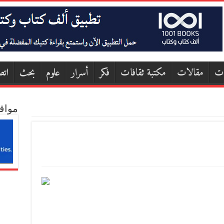
ات
مقالات
مكتبة ثقافات
فكر
أسرار
علوم
بحث
اتص
مواق