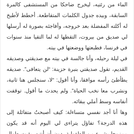
الماء من رئتيه، ليخرج ضاحكا من المستشفى كالمرة
السابقة، وبيده جدول الكلمات المتقاطعة. أخطط لأطبخ
له أكلته المفضلة بعد خروجه، وأفاجئه بصورة له أرسلها
لي صديق من بيروت، التقطها له لما التقيا منذ سنوات
في فرنسا، فطبعتها ووضعتها في بيته.
في ليلة رحيله، وأنا جالسة في بيته مع صديقتي وصديقه
القديم، تقول صديقتي بنبرة حزينة: “لن يتعافى”. صديقه
يطأطئ رأسه موافقا، وأنا أقول: “لا، سنجلس هنا ثانية،
ونشرب معا نخب الحياة”. ولم يحدث ما أقول. توقفت
أنفاسه وسط أملي ببقائه.
وها أنا أجد نفسي متساءلة: كيف أصبحتُ متفائلة إلى
هذه الدرجة؟ تفاؤل يتراءى لي اليوم أنه قد يكون
ممزوجا بشيء من الطفولية، دون أن أنتبه. بقيت طوال