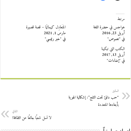
مرتبط
هواجس في حضرة اللغة
المُتَعادِل كيمائيًّا – قصة قصيرة
أبريل 23, 2016
مارس 1, 2021
في "نصوص"
في "خبر رئيسي"
الكتب التي تبكينا
أبريل 13, 2017
في "إضاءات"
السابق
“حب دافئ تحت الثلج”: إشكالية الهوية
بأبعادها المتعددة
التالي
لا تسل شعبًا جائعًا عن الثقافة!