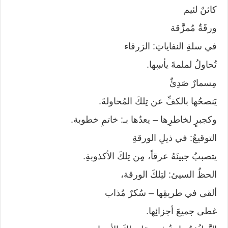
كائنٌ لئيم
ورقَةٌ مُمزَّقة
في سلةِ النفاياتِ: الزرقاء
تُحاولُ لملمةَ يأسِها.
مِسمارٌ صَدِئٌ
يَنصحُها بالكفِّ عن تِلكَ المُحاولةَ.
وكجبرٍ لخاطرِها – يعدُها بـ: خاتمِ خطوبة.
التوقيعُ: في ذيلِ الورقةِ
يتصببُ جبينَهُ عرقاً، مِن تِلكَ الأكذوبةِ.
الحظُ السيئ: لتِلكَ الورقة،
ألقى في طريقِها – سُكرٌ مُذاب
غطى جميعَ أجزائِها.