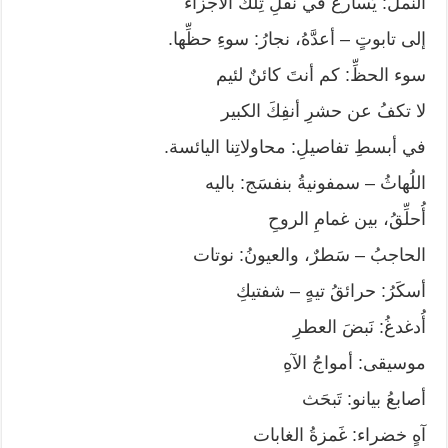
النَّملُ: يُسارعُ في نقلِ تِلكَ الأجزاء
إلى تابوتٍ – أعدَّهُ، نجارُ: سوءِ حظِّها.
سوء الحظِّ: كم أنتَ كائنٌ لئيم
لا تكفُ عن حشرِ أنفِكَ الكبير
في أبسطِ تفاصيلِ: محاولاتِنا اليائسة.
اللُهاثُ – سمفونيةُ بنفسَج: باليه
أُحلِّقُ، بين غمامِ الروحِ
الحاجبُ – سَطرٌ، والعيونُ: نوتات
أسكَرُ: حرائقُ تيهٍ – شفتيكِ
أُدغدغُ: نَبضَ العطرِ
موسيقى: أمواجُ الآهِ
أصابعُ بيانو: تَبحَث
آهٍ خضراء: غَمزةُ الغابات