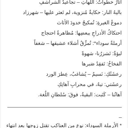
آثارُ خطواتُ: اللُّهاثِ – تجاعيدُ الشراشفِ
باليهُ النار: حكايةٌ مُنزوية، لم تَعثر عليها – شهرزاد
دموعُ الغيرةِ: تُمكيجُ خدودَ الأثاث
احتكاكُ الأدراجِ ببعضِها: مُظاهرةُ احتجاج
أرملةٌ سوداء*: تُمزِّقُ أشلاء عشيقها – شغفاً
لبؤةٌ: تَشزرُنا- شهوةً
الفخاخُ: تَفقِدُ صَبرها
رعشَتُكِ: نَسيمٌ – يُشاغبُ، عِطرَ الورد
رعشَتي: تيهٌ، في محرابِ آهاتِكِ
آهاتُنا – كَتَبت: البقيةُ، فوقَ: سُلطانِ اللُغة.
________________________________________
_
* الأرملة السوداء: نوع من العناكب تقتل زوجها بعد انتهاء