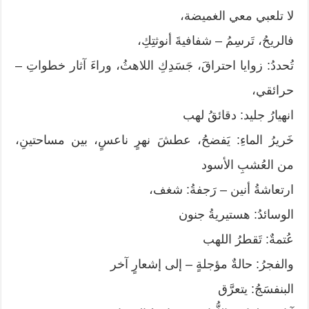
لا تلعبي معي الغميضة،
فالريحُ، تَرسِمُ – شفافيةَ أنوثتِكِ،
تُحددُ: زوايا احتراقَ، جَسَدِكِ اللاهثُ، وراءَ آثار خطواتِ –
حرائقي،
انهيارُ جليد: دقائقُ لهب
خَريرُ الماءِ: يَفضحُ، عطشَ نهرٍ ناعسٍ، بين مساحتينِ،
من العُشبِ الأسود
ارتعاشةُ أنين – رَجفةُ: شغف،
الوسائدُ: هستيريةُ جنون
عُتمةٌ: تَقطرُ اللهب
والفجرُ: حالةٌ مؤجلةٍ – إلى إشعارٍ آخر
البنفسَجُ: يتعرَّق