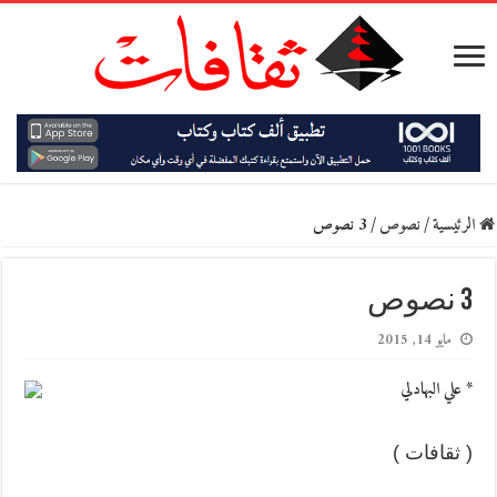
الرئيسية
/
نصوص
/
3 نصوص
3 نصوص
مايو 14, 2015
* علي البهادلي
( ثقافات )