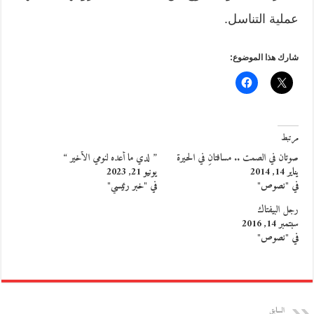
عملية التناسل.
شارك هذا الموضوع:
مرتبط
صوتان في الصمت .. مسافتانِ في الحيرة
” لدي ما أعده لنومي الأخير “
يناير 14, 2014
يونيو 21, 2023
في "نصوص"
في "خبر رئيسي"
رجل البيفتاك
سبتمبر 14, 2016
في "نصوص"
السابق