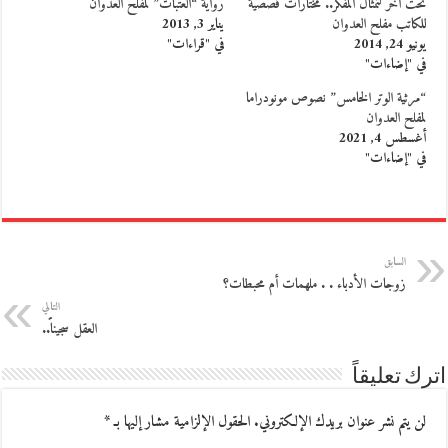
نحت آخر لثمثال المفكر.. مختارات قصصية
رواية “العتبات” لمفلح العدوان
للكاتب مفلح العدوان
يناير 3, 2013
يونيو 24, 2014
في "قراءات"
في "إضاءات"
“مرثية الوتر الخامس” نصوص مونودراما
لمفلح العدوان
أغسطس 4, 2021
في "إضاءات"
السابق
زوجات الأدباء . . ملهمات أم محبطات؟
التالي
العقل سجيناًً..
اترك تعليقاً
لن يتم نشر عنوان بريدك الإلكتروني.
الحقول الإلزامية مشار إليها بـ
*