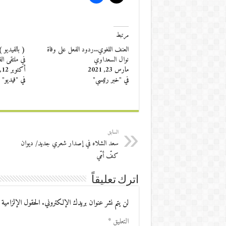
مرتبط
العنف اللغوي..ردود الفعل على وفاة
( بالفيديو
نوال السعداوي
في ملتقى ال
مارس 23, 2021
أكتوبر 12, 2015
في "خبر رئيسي"
في "فيديو"
السابق
سعد الشلاه في إصدار شعري جديد/ ديوان
كفّ أمّي
اترك تعليقاً
لن يتم نشر عنوان بريدك الإلكتروني.
الحقول الإلزامية 
التعليق
*