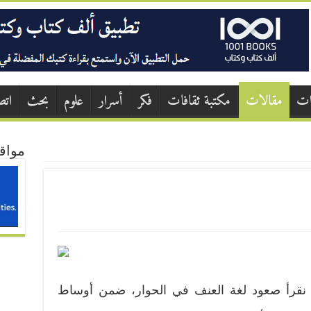
ات
مقالات
مكتبة ثقافات
فكر
أسرار
علوم
بحث
اتص
مواق
نقرأ صعود لغة العنف في الحوار، ضمن أوساط