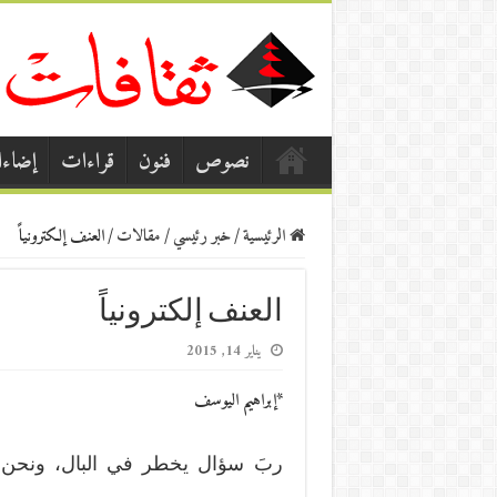
نصوص
فنون
قراءات
إضاء
الرئيسية
/
خبر رئيسي
/
مقالات
/
العنف إلكترونياً
العنف إلكترونياً
يناير 14, 2015
*إبراهيم اليوسف
ربَ سؤال يخطر في البال، ونحن 