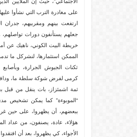
الاجتماعي”، حيث إن الملايين الذي
على مغادرة الترب التي نشأوا عليها
ارتفعت بينهم ومقربيهم، جدران ال
جعلهم يستأنفون دورات تواصلهم، 
خريطة البيت الكوني، ناهيك عن أمر 
الممكن استثمارها، لنشركل ما تد
ثكنات الجيوش الجرارة، وبأصابع ا
كرمى لفرض شوكة سلطة ما، ودافع ذ
ثمة اشمئزاز، بات ينقل من قبل ب
“الموبوءة” كما يمكن تشخيص مدى ت
ببعضهم، أن يظهروا، على حين غرة
هؤلاء، عادة، يصنفون، من عداد ال
الأجواء، كي يظهروا، بعد أن افتقدوا