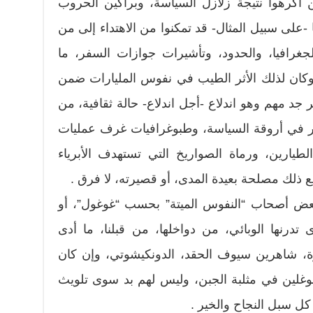
ن أكرهوا نتيجة زلازل السياسة، وبراكين الحروب
 -على سبيل المثال- قد تمكنوا من الاهتداء إلى من
جغرافيا، والحدود، وتأشيرات جوازات السفر، ما
وكان لذلك الأثر الطيب في نفوس المليارات ضمن
جد مهم وهو اندلاع -أجل اندلاع- حالة ثقافية، من
مر في أروقة السياسة، وطبوغرافيات غرف عمليات
لطيارين، ورماة الصواريخ التي تستهدف الأبرياء
لك مصلحة بعيدة المدى، أو قصيرته، لا فرق .
عض أصحاب “النفوس الميتة” بحسب “غوغول”، أو
درنها الوبائي، من دواخلها، من قبلنا، ما أدى
، شاهرين سيوف الحقد، الدونكيشوتي، وإن كان
موغلين في مثلبة الجبن، وليس لهم بد سوى تلويث
 كل سبل النجاح والخير .