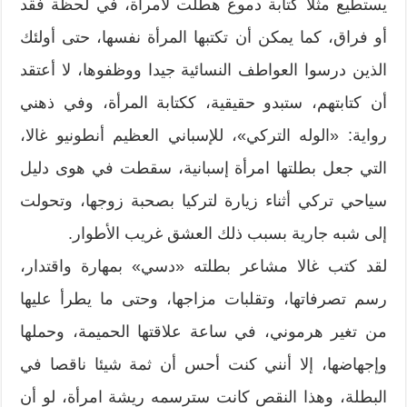
يستطيع مثلا كتابة دموع هطلت لامرأة، في لحظة فقد
أو فراق، كما يمكن أن تكتبها المرأة نفسها، حتى أولئك
الذين درسوا العواطف النسائية جيدا ووظفوها، لا أعتقد
أن كتابتهم، ستبدو حقيقية، ككتابة المرأة، وفي ذهني
رواية: «الوله التركي»، للإسباني العظيم أنطونيو غالا،
التي جعل بطلتها امرأة إسبانية، سقطت في هوى دليل
سياحي تركي أثناء زيارة لتركيا بصحبة زوجها، وتحولت
إلى شبه جارية بسبب ذلك العشق غريب الأطوار.
لقد كتب غالا مشاعر بطلته «دسي» بمهارة واقتدار،
رسم تصرفاتها، وتقلبات مزاجها، وحتى ما يطرأ عليها
من تغير هرموني، في ساعة علاقتها الحميمة، وحملها
وإجهاضها، إلا أنني كنت أحس أن ثمة شيئا ناقصا في
البطلة، وهذا النقص كانت سترسمه ريشة امرأة، لو أن