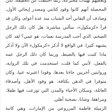
وبعضهم بهيئات مخترعة، ربما اختلفت عن الحقيقة، لكن
المحصلة أنهم كانوا وقود كتابتي ومصدر إيحائي الأول،
وصادف أن التقاني أحد الشباب منذ عدة أعوام، وكان قد
قرأ «كرمكول»، سألني مباشرة: هل كان ذلك الرجل
الضخم، الذي أحب المدرسة نعمات، هو عمي؟ لقد كان
يشبهه كثيرا. في الواقع لا أذكر «كرمكول» الآن ولا أذكر
ماذا كتبت فيها بالضبط، وربما كان ذلك الرجل عمه
بالفعل، لأنني كما قلت، استخدمت في تلك الرواية،
وروايتين أخريين جاءتا بعدها، وقودا اعتبرته غنيا، وكان
متوفرا في الذهن بكثافة، هو وقود الأهل، وأصدقاء
العائلة، وسكان الأحياء والمدن التي توزعت فيها طفلا،
ومراهقا، وشابا، بصحبة أهلي.
الزميلة فاطمة المزروعي من الإمارات، وهي كاتبة