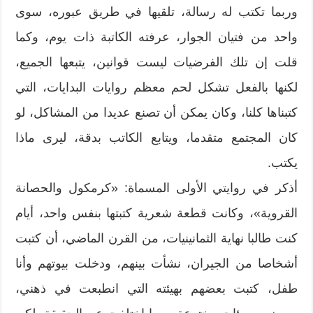
وربما تكتب له رسالة، تلقيها في طريق عبوره، سوى
واحد من فتيان الجوار، عرفته الكاتبة ذات يوم، وكما
قلت إن تلك الفرضيات ليست قوانين، يتبعها الجميع،
لكنها بالفعل تشكل لحم معظم روايات البدايات، التي
كتبناها كلنا، وكان يمكن أن تصنع عديدا من المشاكل، لو
كان المجتمع متقدما، ويتابع الكاتب بدقة، ليرى ماذا
يكتب.
أذكر في روايتي الأولى المسماة: «كرمكول والحصانة
القروية»، وكانت قطعة شعرية كتبتها بنفس واحد، أيام
كنت طالبا نهاية الثمانينيات، من القرن الماضي، أن كتبت
أشخاصا من الجيران، نشأت بينهم، ودخلت بيوتهم وأنا
طفل، كتبت بعضهم بهيئته التي انطبعت في ذهني،