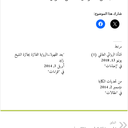
شارك هذا الموضوع:
مرتبط
نشأة الروائي العالمي (1)
‘بعد القهوة’..الرواية الفائزة بجائزة الشيخ
يونيو 13, 2018
زايد
في "إضاءات"
أبريل 3, 2014
في "قراءات"
من تحديات الكتابة
ديسمبر 2, 2014
في "مقالات"
السابق