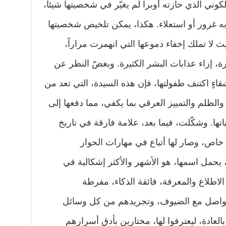
لكوني الذي حازته أوبرا لم يغيّر في شخصيتها شيئاً،
ه غرور أو استعلاء. هكذا، يمكن تلخيص شخصيتها
ث لا تملك إخفاء دموعها التي انهمرت مراراً،
، إزاء عذابات البشر الكثيرة. وبغضّ النظر عن
قاءٍ اكتنف طفولتها، فإن هذه السيدة، التي تعد من
الظلم والتمييز العرقي بما يكفي، مما دفعها إلى
تها. وشكّلت، فيما بعد، علامة فارقة في تاريخ
اص، وصار لها أتباع في مهارات الحوار
 يحمل اسمها، هو الأشهر والأكثر إشكالية في
 الاطلاع والمعرفة، فائقة الذكاء، مفرطة
لتواصل مع الضيوف، وتجريدهم من كل وسائل
 بالعادة، ليعترفوا لها، مختارين بأدق أسرارهم