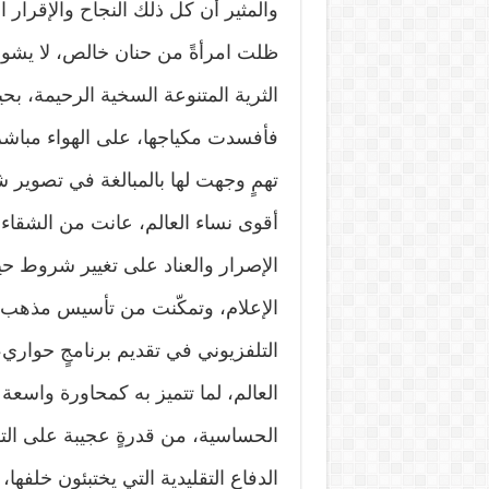
والمثير أن كل ذلك النجاح والإقرار ا
ظلت امرأةً من حنان خالص، لا يشوب
الثرية المتنوعة السخية الرحيمة، بحي
فأفسدت مكياجها، على الهواء مباشرة
تهمٍ وجهت لها بالمبالغة في تصوير ش
أقوى نساء العالم، عانت من الشقاء و
الإصرار والعناد على تغيير شروط حيا
الإعلام، وتمكّنت من تأسيس مذهب خ
التلفزيوني في تقديم برنامجٍ حواري،
العالم، لما تتميز به كمحاورة واسعة
الحساسية، من قدرةٍ عجيبة على ا
الدفاع التقليدية التي يختبئون خلفها،