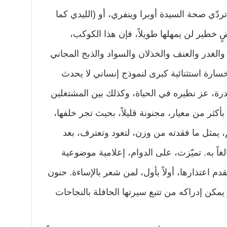
دّي صحة السيدة أوبرا وينفري، أو (الليدي كما
ضٍ خطير لن يمهلها طويلاً، فإن هذا الكوكب،
 والغدر والعنف والخذلان والسواد والذبح المجاني
سارة استثنائية كبرى لنموذج إنساني لا يحدث
لندرة، عز نظيره في الحياة، وكذلك بين المشتغلين
كثر من معيار، مجنونة قليلاً، بحيث تجر خلفها،
يمثل ما فقدته من وزن، لتعود وتعترف، بعد
غاً به. تميّزت، على الدوام، إعلامية موضوعية
 اعتذارها، أولاً بأول، لمن شعر بالإساءة. حنون
يمكن إدراكه من تتبع سيرتها الحافلة بالنجاحات