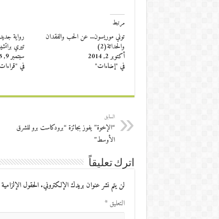
مرتبط
توني موريسون.. عن الحب والفقدان
رواية جديدة
والحداثة(2)
تيري براتش
أكتوبر 2, 2014
سبتمبر 9, 2015
في "إضاءات"
في "قراءات
السابق
“الإخوة” يفوز بجائزة “برودكاست برو للشرق
الأوسط”
اترك تعليقاً
لن يتم نشر عنوان بريدك الإلكتروني.
الحقول الإلزامية 
التعليق
*