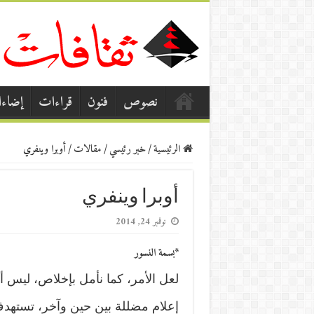
نصوص
فنون
قراءات
إضاء
الرئيسية
/
خبر رئيسي
/
مقالات
/
أوبرا وينفري
أوبرا وينفري
نوفمبر 24, 2014
*بسمة النسور
لعل الأمر، كما نأمل بإخلاص، ليس أ
إعلام مضللة بين حين وآخر، تستهدف 