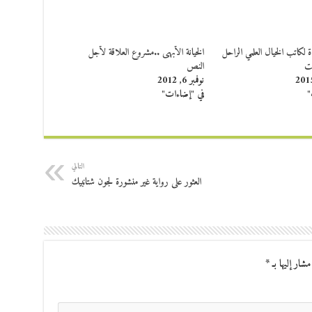
 لكاتب الخيال العلمي الراحل
الخيانة الأبهى ..مشروع العلاقة لأجل
يت
النص
نوفمبر 6, 2012
"
في "إضاءات"
التالي
العثور على رواية غير منشورة لجون شتانبيك
مشار إليها بـ
*