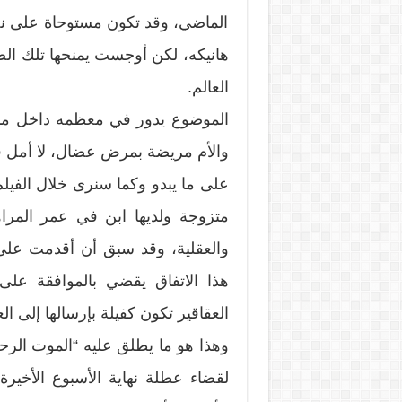
الماضي، وقد تكون مستوحاة على نحو
هانيكه، لكن أوجست يمنحها تلك الصب
العالم.
الموضوع يدور في معظمه داخل منز
والأم مريضة بمرض عضال، لا أمل في
على ما يبدو وكما سنرى خلال الفيلم،
متزوجة ولديها ابن في عمر المراهق
والعقلية، وقد سبق أن أقدمت على ا
هذا الاتفاق يقضي بالموافقة عل
العقاقير تكون كفيلة بإرسالها إلى الع
وهذا هو ما يطلق عليه “الموت الرحيم
لقضاء عطلة نهاية الأسبوع الأخيرة 