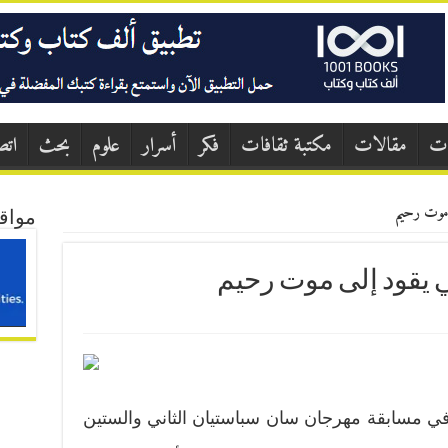
ات
مقالات
مكتبة ثقافات
فكر
أسرار
علوم
بحث
اتص
 موت رحيم
مواق
 يقود إلى موت رحيم
 مسابقة مهرجان سان سباستيان الثاني والستين