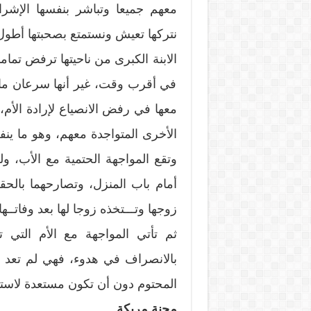
معهم جميعا وتباشر بنفسها الإشرا
نتركها تعيش ونستمتع بصحبتها أط
الابنة الكبرى من ناحيتها ترفض تماما
في أقرب وقت، غير أنها سرعان ما ت
معها في رفض الانصياع لإرادة الأم،
الأخرى المتواجدة معهم، وهو ما ين
وتقع المواجهة الحتمية مع الأب، ول
أمام باب المنزل، وتصارحهما بالح
زوجها وتـــتخذه زوجا لها بعد وفاتــها
ثم تأتي المواجهة مع الأم التي 
بالانصراف في هدوء، فهي لم تعد 
المحتوم دون أن تكون مستعدة لاستقب
محنة مربكة