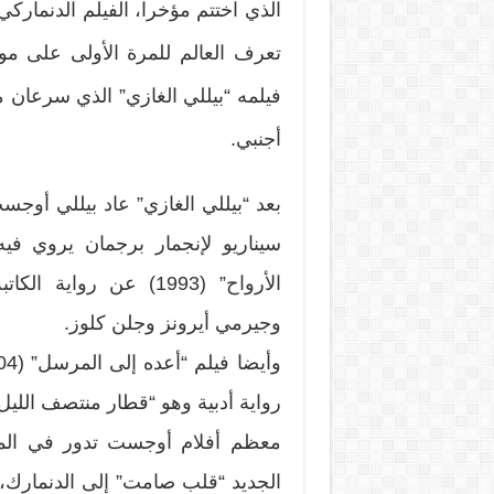
الذي اختتم مؤخرا، الفيلم الدنمار
فيلمه “بيللي الغازي” الذي سرعان 
أجنبي.
سيناريو لإنجمار برجمان يروي في
الأرواح” (1993) عن رو
وجيرمي أيرونز وجلن كلوز.
رواية أدبية وهو “قطار منتصف الليل 
معظم أفلام أوجست تدور في الما
الجديد “قلب صامت” إلى الدنمارك، ف