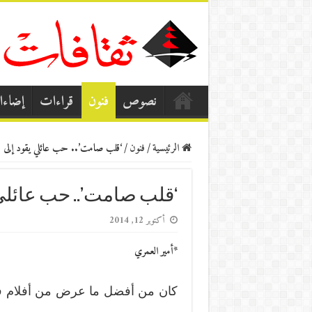
نصوص
فنون
قراءات
إضاء
الرئيسية
/
فنون
/
‘قلب صامت’.. حب عائلي يقود إلى
‘قلب صامت’.. حب عائلي
أكتوبر 12, 2014
*أمير العمري
كان من أفضل ما عرض من أفلام في