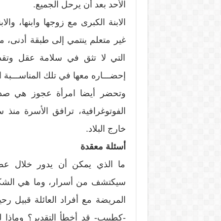
الأحد بعد أن يرحل الجميع.
الابنة الكبرى مع زوجها وابنها، و
غير متعلم ينتمي إلى طبقة أدنى، م
التي لا تثق في سلامة عقل وتقدي
إحضـــاره معها في تلك المناســـبة الع
وتحضر أيضا امرأة عجوز هي صدي
الفوتوغرافية، ترافق الأسرة منذ 
خارج البلاد.
أسئلة معقدة
ما الذي يمكن أن يدور خلال عط
سيكتشف من أسرار، وما هي الشكوك
المريضة مع أفراد العائلة قبيل رح
-كطبيب- قد أخطأ التقدير؟ وماذا ل