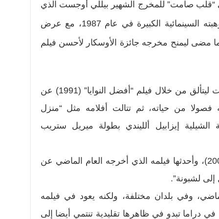
كي “قلب صامت” للمخرج الشهير بيللي أوجست الذي
تعرف العالم للمرة الأولى على موهبته السينمائية الكبيرة في عام 1987، مع عرض
ما مضى ليمنح مخرجه جائزة الأوسكار لأحسن فيلم
بعد “بيللي الغازي” عاد بيللي أوجست ليتألق من خلال فيلم “أفضل النوايا” (1991) عن
ه فصولا من حياته، ثم تتالت أفلامه مثل “منزل
اية الكاتبة الشيلية إيزابيل ألليندي بطولة ميريل ستريب
وأيضا فيلم “أعده إلى المرسل” (2004)، وأحدثها فيلمه الذي أخرجه العام الماضي عن
إلى لشبونة”.
ضي، وفي بلدان مختلفة، ولكنه يعود في فيلمه
ي دراما تبدو في ظاهرها تقليدية تنتمي أيضا إلى