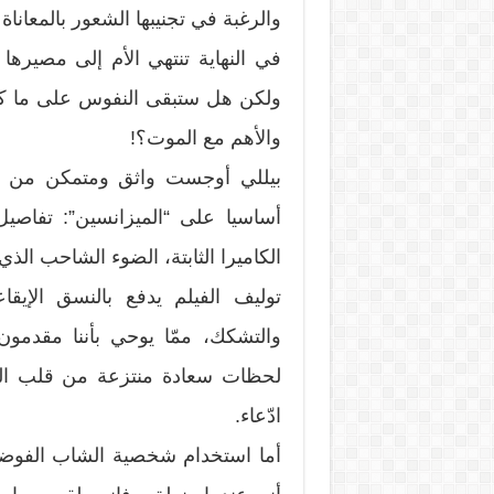
والرغبة في تجنيبها الشعور بالمعاناة
في النهاية تنتهي الأم إلى مصيرها 
ولكن هل ستبقى النفوس على ما كان
والأهم مع الموت؟!
بيللي أوجست واثق ومتمكن من تقن
أساسيا على “الميزانسين”: تفاصيل
الكاميرا الثابتة، الضوء الشاحب الذ
توليف الفيلم يدفع بالنسق الإي
والتشكك، ممّا يوحي بأننا مقدمو
لحظات سعادة منتزعة من قلب الم
ادّعاء.
أما استخدام شخصية الشاب الفوضو