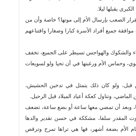
كبرى يقبلها ليلا.
رار الصعب بإرسال الأم إلى موتها؟ خاصة وأن من
موافقة جميع أفراد الأسرة كبارا وصغارا واقتناعهم
كاء والشكوك والهواجس تسيطر على الجميع، تخفف
ي، وحماس الأم ورغبتها في أن تحيا ولو لسويعات
 قبل، ولو كان ذلك يتمثل في تدخين الحشيش،
لماضي، وتناول كعكة أعياد الميلاد قبل الرحيل.
أمها، وبعد أن تمضي معها ساعة أو بضع ساعة، تضعف
وت المقدر سلفا، مشككة في حسن تقدير والدها
مام الأم بضعة أشهر، فها هي تراها تمرح وترقص