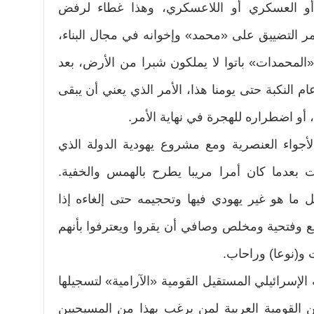
أو العسكري أو اللاعسكري، وهذا غطاء لرفض
 التضييق على «محمد» وإخوانه في مجال البناء،
لمحمدات» باتوا لا يملكون شبرا من الأرض، بعد
النكبة حتى يومنا هذا، الأمر الذي يعني أن يبقى
 أو اضطراره للهجرة في نهاية الأمر.
واء العنصرية ومع مشروع يهودية الدولة الذي
عدما كان أمرا مريبا يطرح بالهمس والخفية.
ل ما هو غير يهودي فيها وتحجيمه حتى إلغاءه إذا
 وفتحية ومخلص وصافي أن يقروا ويعترفوا بأنهم
 و(نوعا) وراحاب.
الإسرائيلي المستقيل القومية «الآرامية» لتسجيلها
 القومية العربية لمن يرغب بهذا من المسيحيين