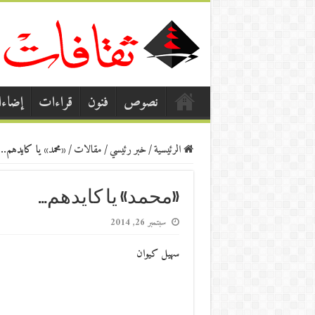
نصوص
فنون
قراءات
إضاء
الرئيسية
/
خبر رئيسي
/
مقالات
/
«محمد» يا كايدهم…
«محمد» يا كايدهم…
سبتمبر 26, 2014
سهيل كيوان