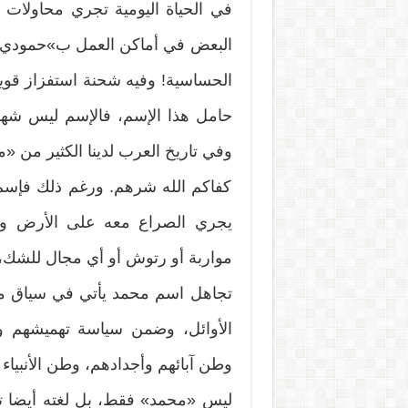
في الحياة اليومية تجري محاولات ل
البعض في أماكن العمل ب»حمودي»، 
الحساسية! وفيه شحنة استفزاز قوي
حامل هذا الإسم، فالإسم ليس شها
وفي تاريخ العرب لدينا الكثير م
كفاكم الله شرهم. ورغم ذلك فإسم 
يجري الصراع معه على الأرض والم
مواربة أو رتوش أو أي مجال للشك،
تجاهل اسم محمد يأتي في سياق مح
الأوائل، وضمن سياسة تهميشهم و
وطن آبائهم وأجدادهم، وطن الأنبيا
ليس «محمد» فقط، بل لغته أيضا ت