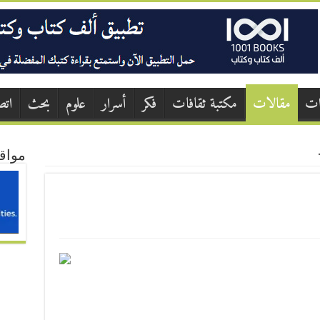
ات
مقالات
مكتبة ثقافات
فكر
أسرار
علوم
بحث
اتص
مواق