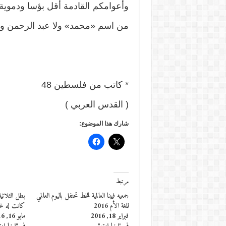
وأعوامكم القادمة أقل بؤسا ودموية و
من اسم «محمد» ولا عبد الرحمن ول
* كاتب من فلسطين 48
( القدس العربي )
شارك هذا الموضوع:
مرتبط
جمعيه فيينا العالمية للخط تحتفل باليوم العالمي
بطل الثلاثي
للغة الأم 2016
كانت له غر
فبراير 18, 2016
مايو 16, 2016