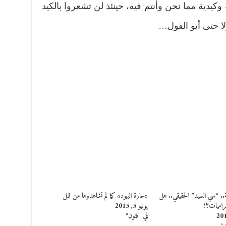
كيدية مما نحن وأنتم فيه، حينئذ لن تشعروا بالكيد
ا حتى أبو الفول…
ة.. “سي السيد” الحقيقي.. هل
«حارة اليهود» كما لم تشاهدوها من قبل
اميات؟!
يونيو 5, 2015
في "فنون"