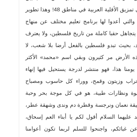
العرب، الأمر الذي يعني الإمعان في تمزيق الأقلية العربية في مناطق 48! وهذا تطوير
 والتي أعدوا لها برنامج تعليم مختلف عن منهاج
 يتجاهل حقبا كاملة من تاريخ فلسطين، ولا يعترف
 بحيث تبدو فلسطين بالفعل أرضا بلا شعب، لا
ه الأرض مر كثيرون وبقي اسم «محمد» الأكثر
يومنا هذا، فهو منتشر لدرجة يستحيل فيها إنهاء
راب وزيتون وقمح، ووراء كل حاسوب ومصباح
هوة ونظارات طبية، هو في كل موجة بحر وحبة
قة نعمان ونرجسة وقطرة دم وندى وشهقة عطر،
يهما السلام أقول لكم يا أبناء العم إسحاق،
 غبائكم، واجنحوا للسلم لربما تكون أعوامنا