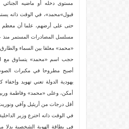
مستوى دخله أو ماضيه الجنائي 
قبول»محمد»، في الوقت ذاته يستمر
حتى على أرضهم، علما أن معظم «ا
مسلسل المصادرات المستمر منذ عام 
«محمد» معلقا بين السماء والطارق،
حجب اسم «محمد» يتساوق مع الأج
أصبح مطروحا في مكبرات الصوت ب
يهودية الدولة تعني تهويد وإخفاء ك
أمكن، وعلى «محمد» وفاطمة وربيع
أقل درجات من أريئيل وآفي ونوريت
في الوقت ذاته اخترع وزير الداخلية 
في بطاقة الهوية الشخصية بدلا من