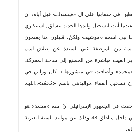
ين في حسابها على ال «فيسبوك» قبل أيام، أن
ندما أتت لتسجيل وليدها الجديد بتساؤل استنكاري
لنا نبي اسمه «موشيه» ولكنْ، قليلون منا يسمون
ئسة من الموظفة لثني السيدة عن إطلاق اسم
ر الغيب مباشرة من المصنع إلى ساحة المعركة.
 «محمد» وأضافت في منشورها « كان ورائي في
ن تسجيل أسماء مواليدهن باسم «مُحمّد»..اللهم
أخفت عن الجمهور الإسرائيلي أنّ اسم «محمد» هو
الأكثر انتشارا بين العرب واليهود في داخل مناطق 48 وذلك بين مواليد السنة العبرية
م.