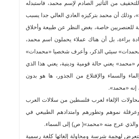
لتخفيف من التأثير الصادم لإسم محمد، فاستبدله
وذلك أن محمد بتركيزه العادي العالي جدا يسبب
ة للعنصريين خاصة، بغض النظر عن طبيعة وأخلاق
دة براءة، بل أن هناك عملاء يحملون اسم محمد،
ن «محمدات» سيئي الذكر، وأعرف شخصيا «محمدات»
«محمد» يعني حالة قومية ودينية، يعني هذا الذي
اء والسماء والإقتلاع من الجذور، ها هو بدون
 إنه «محمد».
اولات الإلغاء لعرب فلسطين من سلالات العرب
عرقلة نموهم وتطورهم وامتدادهم الطبيعي في
ء والذي عرج منه «محمد»( ص) إلى السماء.
تعرض لهجمة شرسة ومحاولة إلغائها كلغة رسمية