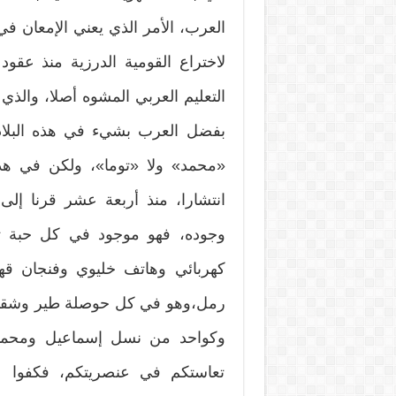
لاختراع القومية الدرزية منذ عقود
التعليم العربي المشوه أصلا، والذي
بفضل العرب بشيء في هذه البلاد،
«محمد» ولا «توما»، ولكن في هذ
انتشارا، منذ أربعة عشر قرنا إلى 
وجوده، فهو موجود في كل حبة ت
كهربائي وهاتف خليوي وفنجان ق
رمل،وهو في كل حوصلة طير وشقي
وكواحد من نسل إسماعيل ومحمد عل
تعاستكم في عنصريتكم، فكفوا عن