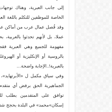
إلى جانب العبرية، وهناك توجه
الخاصة للموظفين للتكلم باللغة الع
وقد فُصل عمال عرب من أماكن عملهم 
عملا، بل لأنهم تحدثوا بالعربية
مفهومة للجميع وهي العبرية فق
بالروسية أو الإنكليزية أو الهيرو
بالعبرية!..الإجابة واضحة…
وفي سياق مكمل ل «الأبرتهايد»، أ
الجماهيرية الحق برفض أي متقدم
توافق على المتقدمين بطلب لل
إسكان»محمد» في البلدة بحجج شتى