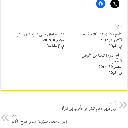
مرتبط
“أيّام سينمائية 2”: أفلام في حيفا
الشارقة تطلق ملتقى السرد الثاني عشر
أكتوبر 8, 2015
سبتمبر 8, 2015
في "فنون"
في "إضاءات"
برنامج الدورة الثامنة من “أبوظبي
السينمائي”
سبتمبر 30, 2014
في "فنون"
السابق
رنا إدريس: عالم النشر هو الأقرب إلى المرأة
التالي
إدوارد سعيد: مسؤولية المسافر خارج المكان