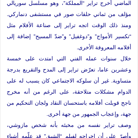
الماضي أخرج تراير “المملكة”، وهو مسلسل سوريالي
مؤلف من ثماني حلقات صور في مستشفى دنماركي.
ومنذ ذلك الوقت اتجه تراير إلى صناعة الأفلام مثل
“تكسير الأمواج” و”دوغفيل” و”ضدّ المسيح” إضافة إلى
أفلامه المعروفة الأخرى.
خلال سنوات عمله الفني التي امتدت على خمسة
وعشرين عاما، تعرّض تراير إلى المدح والتقريع بدرجة
متساوية. غير أن سلوكه الاجتماعي كان يسبب له على
الدوام مشكلات متلاحقة، على الرغم من أنه مخرج
ناجح قوبلت أفلامه باستحسان النقاد ولجان التحكيم من
جهة، وإعجاب الجمهور من جهة أخرى.
وصف تراير نفسه من مخبئه بأنه شخص مازوشي،
وأصرّ على أن إخراجه لفيلم “الشبق” قد علّمه أشياء