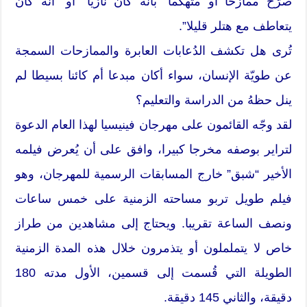
صرّح ممازحا أو متهكما “بأنه كان نازيا” أو “أنه كان
يتعاطف مع هتلر قليلا”.
تُرى هل تكشف الدُعابات العابرة والممازحات السمجة
عن طويّة الإنسان، سواء أكان مبدعا أم كائنا بسيطا لم
ينل حظهُ من الدراسة والتعليم؟
لقد وجّه القائمون على مهرجان فينيسيا لهذا العام الدعوة
لتراير بوصفه مخرجا كبيرا، وافق على أن يُعرض فيلمه
الأخير “شبق” خارج المسابقات الرسمية للمهرجان، وهو
فيلم طويل تربو مساحته الزمنية على خمس ساعات
ونصف الساعة تقريبا. ويحتاج إلى مشاهدين من طراز
خاص لا يتململون أو يتذمرون خلال هذه المدة الزمنية
الطويلة التي قُسمت إلى قسمين، الأول مدته 180
دقيقة، والثاني 145 دقيقة.