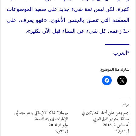
كثيرة، لكن ليس ثمة شيء جديد على صعيد الموضوعات
المعقدة التي تتعلق بالجنس الأنثوي. «فهو يعرف، على
حدّ زعمه، كل شيء عن النساء قبل الآن بكثير».
________
*العرب
شارك هذا الموضوع:
مرتبط
إيمج نيشن تعلن أسماء المشاركين في
مهرجان” شاكا “الإيطالي يدعو سينمائيي
مسابقة استوديو الفيلم العربي
الإمارات لدورته التاسعة
أغسطس 2, 2016
يوليو 8, 2016
في "فنون"
في "فنون"