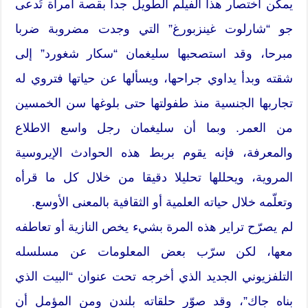
يمكن اختصار هذا الفيلم الطويل جدا بقصة امرأة تُدعى
جو “شارلوت غينزبورغ” التي وجدت مضروبة ضربا
مبرحا، وقد استصحبها سليغمان “سكار شغورد” إلى
شقته وبدأ يداوي جراحها، ويسألها عن حياتها فتروي له
تجاربها الجنسية منذ طفولتها حتى بلوغها سن الخمسين
من العمر. وبما أن سليغمان رجل واسع الاطلاع
والمعرفة، فإنه يقوم بربط هذه الحوادث الإيروسية
المروية، ويحللها تحليلا دقيقا من خلال كل ما قرأه
وتعلّمه خلال حياته العلمية أو الثقافية بالمعنى الأوسع.
لم يصرّح تراير هذه المرة بشيء يخص النازية أو تعاطفه
معها، لكن سرّب بعض المعلومات عن مسلسله
التلفزيوني الجديد الذي أخرجه تحت عنوان “البيت الذي
بناه جاك”، وقد صوّر حلقاته بلندن ومن المؤمل أن