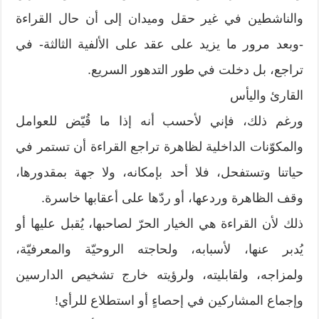
والناشطين في غير حقل وميدان إلى أن حال القراءة
-وبعد مرور ما يزيد على عقد على الألفية الثالثة- في
تراجع، بل دخلت في طور التدهور السريع.
القارئ واليأس
ورغم ذلك، فإني لأحسب أنه إذا ما قُيّض للعوامل
والمكوّنات الداخلية لظاهرة تراجع القراءة أن تستمر في
حياتنا وتستفحل، فلا أحد بإمكانه، ولا جهة بمقدورها،
وقف الظاهرة وردعها، أو ردّها على أعقابها خاسرة.
ذلك لأن القراءة هي الخيار الحرّ لصاحبها، يُقبل عليها أو
يُدبر عنها، لأسبابه، ولحاجته الروحيّة والمعرفيّة،
ولمزاجه، ولقابليته، ولرؤيته خارج تشخيص الدارسين
وإجماع المشاركين في إحصاءٍ أو استطلاع للرأي!