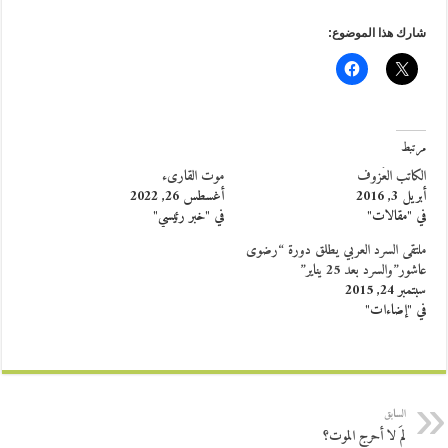
شارك هذا الموضوع:
مرتبط
الكاتب العَزوف
موت القارىء
أبريل 3, 2016
أغسطس 26, 2022
في "مقالات"
في "خبر رئيسي"
ملتقى السرد العربي يطلق دورة “رضوى
عاشور”والسرد بعد 25 يناير”
سبتمبر 24, 2015
في "إضاءات"
السابق
لمَ لا أحرج الموت؟