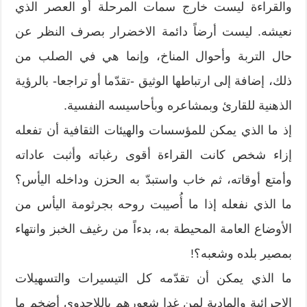
والقراءة ليست خارج سمات المرحلة أو العصر الذي
نعيشه. ليست أرضاً دائمة الاخضرار بصرف النظر عن
حال التربة وأحوال المناخ، وإنما هي في الصلب من
ذلك، إضافة إلى ارتباطها الوثيق -تقدّما أو تراجعا- بالرؤية
الذهنية للقارئ وبمشاعره وبأحاسيسه النفسية.
إذ ما الذي يمكن للمؤسسات والهيئات الثقافية أن تفعله
إزاء شخص كانت القراءة أقوى رغباته وأثبت عاداته
وأمتع أوقاته، ثم خاب واستبدّ به الحزن وداخله اليأس؟
ما الذي نفعله إذا ما أُصيبت روحه بجرثومة اليأس من
الأوضاع العامة المحيطة به، بدءاً من رغيف الخبز وانتهاء
بمصير بلده وشعبه؟!
ما الذي يمكن أن تقدّمه كل التيسيرات والتسهيلات
الإجرائية والمادية لمن غدا شعورهم باللاجدوى أضخم ما