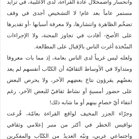
وانحسار واضمحلال عادة القراءة، لدى الأغلبية، في تزايد
مستمر عاماً بعد عام! لا التشخيص أجدى في وقف
تضخّم الظاهرة وانتشارها، ولا معرفة أسبابها -أو تقديرها
على الأصح- أفادت في تجاوز المحنة، ولا الإجراءات
المتّخذة أغرت الناس بالإقبال على المطالعة.
ولعله ليس غريباً لدى الناس بعامة، إذ مما بات معروفا
ومتداولا في الأوساط الثقافيّة أن الكتّاب أنفسهم لم يعد
بعضُهم يقرؤون نتاجَ بعضِهم الآخر، ولا يحرص البعض
على حضور أمسيةٍ أو نشاط ثقافيّ للبعض الآخر، رغم
انتفاء أيّ خصامٍ بينهم أو ما شابه ذلك!
وجرّاء الجزر المخيف لواقع القراءة بعامّة، قُرعت
نواقيس الخطر في أكثر من منبر إعلامي وثقافي
واجتماعي عربي، ونبّه العديدُ من الكتّاب والمفكرين