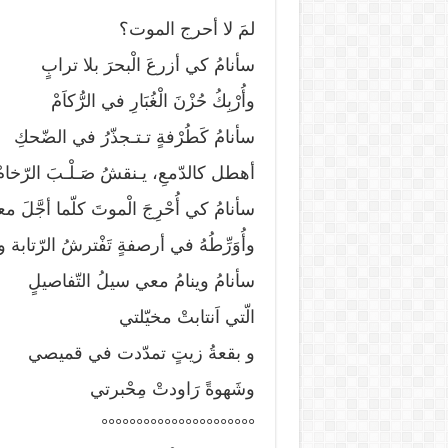
لمَ لا أحرج الموت؟
سأنامُ كي أزرعَ الْبحرَ بلا ترابٍ
وأُرْبِكُ حُزْنَ الْغُبَارِ في الرُّكاَمْ
سأنامُ كَطُرْفةٍ تـتـجذّرُ في الضّحكِ
أهطل كالدّمعِ، يـنقشُ صَـلْـبَ الرّخامْ
سأنامُ كي أُحْرِجَ الْموتَ كلّما أجَّلَ م
وأُوَرِّطُهُ في أرصفةٍ تَفْترشُ الرّتابة و
سأنامُ وينامُ معي سيلُ التّفاصيلٍ
الّتي اَنتابتْ مخيّلتي
و بقعةُ زيتٍ تمدّدت في قميصي
وشَهوةً رَاودتْ مِحْبرتي
°°°°°°°°°°°°°°°°°°°°°°