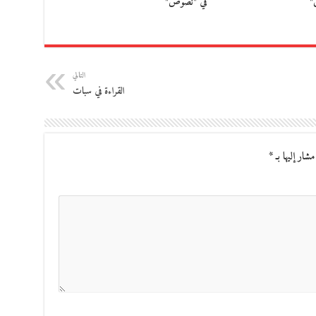
"
في "نصوص"
التالي
القراءة في سبات
مشار إليها بـ
*