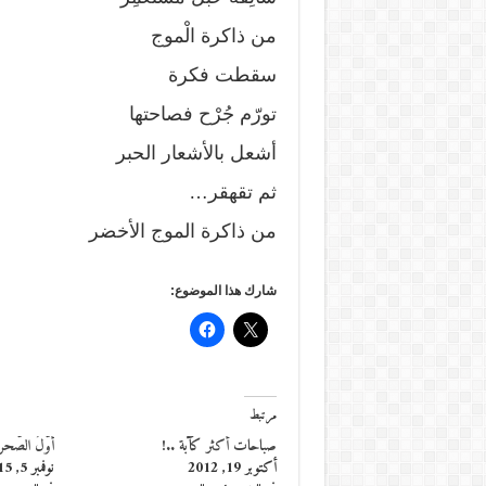
من ذاكرة الْموج
سقطت فكرة
تورّم جُرْح فصاحتها
أشعل بالأشعار الحبر
ثم تقهقر…
من ذاكرة الموج الأخضر
شارك هذا الموضوع:
مرتبط
صباحات أكثر كآبة ..!
أوّلُ الصّحراء
أكتوبر 19, 2012
نوفمبر 5, 2015