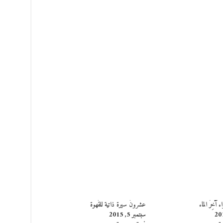
 آخِرُ الماء
عشرونَ سيرة ذاتية للقَهوة
سبتمبر 5, 2015