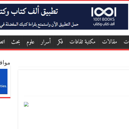
ات
مقالات
مكتبة ثقافات
فكر
أسرار
علوم
بحث
اتص
مواق