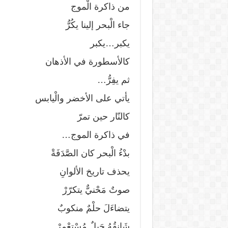
من ذاكرة الْموج
جاء الْبحر إلينا يكُرُّ
يكبر…يكبر
كالأسطورة في الأذهان
ثم يفِرُّ…
يأتي على الأخضر والْيابس
كالنّار حين تمرّ
في ذاكرة الموج…
بدْءُ الْبحر كان الصَّدَفَةْ
يحذف تاريخ الألوانِ
صوتٌ مَحْنيٌّ يتكرّرْ
يتضاءَلَ حلْمٌ منكوبٌ
شَانِقُهُ حَبلٌ مُسْتعْمِرْ