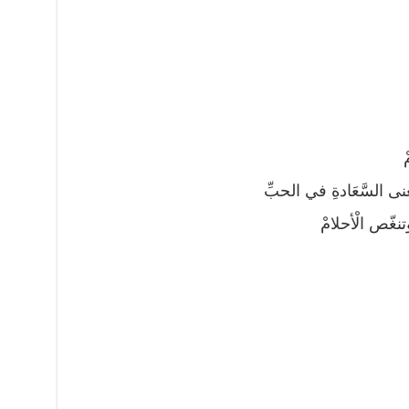
عنى السَّعَادةِ في الحبِّ
تنغّص الْأحلامْ