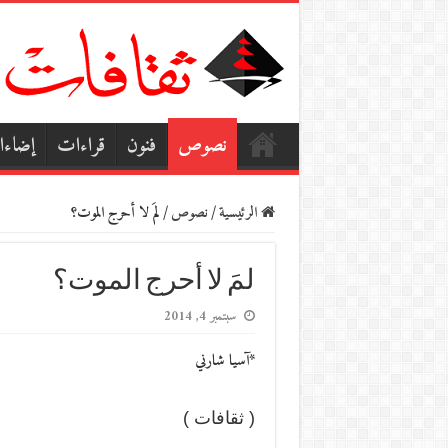
نصوص
فنون
قراءات
إضاء
الرئيسية
/
نصوص
/
لمَ لا أحرج الموت؟
لمَ لا أحرج الموت؟
سبتمبر 4, 2014
*آسيا شارني
( ثقافات )