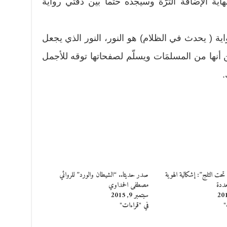
هاية الإضافة الثرّة وسيجده حتماً بين دفتي رواية
اية ( يحدث في الظلام) هو النور، النور الذي يجعل
 أنها من المسلمَات ويسلّم لصفحاتها توقه للأجمل
.
ت الثلج”: إشكالية الهوية
صدر حديثا.. “الشيطان والورد” للروائي
تعددة
مصطفى الحمداوي
سبتمبر 9, 2015
"
في "قراءات"