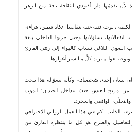
 لأن تقدمَها دار أكيودي للثقافة باقة من الزهر
كلمة ، لوحة فنية غنية بتفاصيل تكاد تنطق، يتراءى
نفعالاتها، تساؤلاتها وحتى حزنها الداخلي بلغة
اللغوي البلاغي تنساب كالهواء إلى رئتي القارئ
وقه لعوالم يريد كلٌّ منا سبر أغوارها.
 لسان إحدى شخصياته، وكأنه بسؤاله هذا يبحث
ها من مزيج العيش حيث يتداخل الضدان: الموت
التخلّي، الواقعي والمجرد.
 يزفه الكاتب لكم في هذا العمل الروائي الاحترافي
لتفاصيل والطرح هو كل ما ينتظره القارئ من