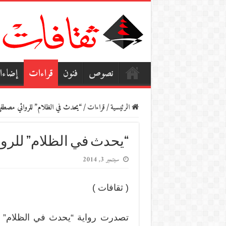
نصوص
فنون
قراءات
إضاء
الرئيسية
/
قراءات
/
“يحدث في الظلام” للروائي مصطفى
“يحدث في الظلام” للر
سبتمبر 3, 2014
( ثقافات )
تصدرت رواية “يحدث في الظلام” ل