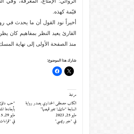
الروائي: الإمتاع، المعرفة، وفي الن
قيّمة كهذه.
أخيراً نود القول أن ما يحدث في رو
القارئ يعيد النظر بمفاهيم كان يظن
منذ الصفحة الأولى إلى نهاية المسك
شارك هذا الموضوع:
مرتبط
الكاتب مصطفى الحمداوي يصدر رواية
“حب دافئ تح
السابعة “ماتيلدا تغير قميصها”
بأبعادها الم
مايو 25, 2023
مايو 29, 2015
في "خبر رئيسي"
في "قراءات