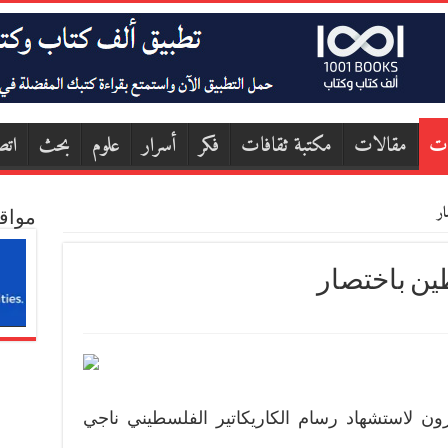
ات
مقالات
مكتبة ثقافات
فكر
أسرار
علوم
بحث
اتص
ار
مواق
ين باختصار
رون لاستشهاد رسام الكاريكاتير الفلسطيني ناجي