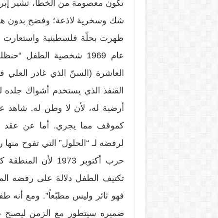
تكون معصومة من الخطأ، تشير إبرت
شك وسخرية لاذعة؛ وفضح بدون هوادة
ظهرت بحلّة فلسطينية واستعارت مف
عام 1969 شخصية الطفل 
العاشرة (السنّ الذي غادر العلي
القنفذ الذي يستخدم أشواك جلده ل
أرضية له، لأن لا وطن له. شاهد 
كموقف مما يجري. أما عن عقد حن
لرفضه لـ “الحلول” التي تفوح منها رائ
حرب أكتوبر 1973 لأ
تكتيف الطفل دلالة على رفضه الم
فهو ثائر وليس مطبّعاً”. ومع أنه ط
ضميره سيتطور مع الزمن ليصبح ض