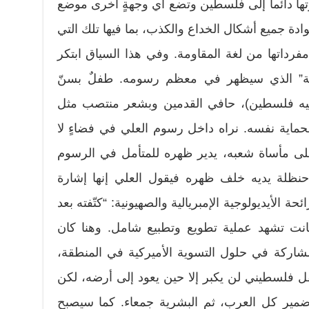
ها دائماً إلى فلسطين وتضع أي وجهةٍ أخرى موضع
 جميع أشكال الخداع والكذب، بما فيها تلك التي
رداتها من لغة المقاومة. وفي هذا السياق ابتكر
“حنظلة” الذي سيظهر في معظم رسومه. طفلٌ بسنّ
 فيه فلسطين)، حافي القدمين وبشعر منتصب مثل
حماية نفسه. نراه داخل رسوم العلي في فضاءٍ لا
على مأساة شعبه، يدير ظهره للمتأمل في الرسوم
ظلة يديه خلف ظهره فيقول العلي إنها إشارة
حة الأيديولوجية الإمبريالية والصهيونية: “كتّفته بعد
ن المنطقة كانت تشهد عملية تطويع وتطبيع شامل. وهنا كان
شاركة في حلول التسوية الأميركية في المنطقة،
فل فلسطيني لن يكبر إلا حين يعود إلى أرضه، لكن
مير كل العرب، ثم البشرية جمعاء. كما سيصبح