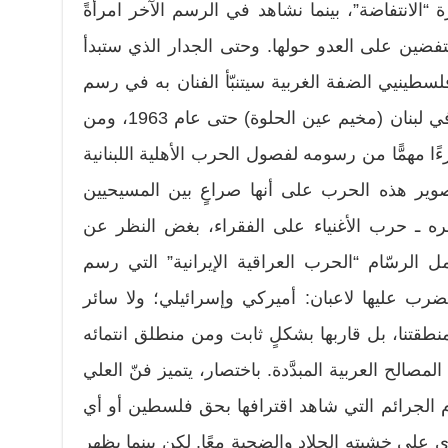
 “الانتفاضة”، بينما نشاهد في الرسم الآخر امرأةً
منتفضين على العدو حولها. وحتى الجدار الذي ستبدأ
ييده عام 2002 لعزل فلسطينيي الضفة الغربية سيتنبّأ الفنان به في رسم
نٌشر عام 1985. ولأن العلي عاش في لبنان (مخيم عين الحلوة) حتى عام 1963، ومن
عام 1982، رصد جزءًا مهمًّا من رسومه لفصول الحرب الأهلية اللبنانية
وير هذه الحرب على أنها صراعٍ بين المسيحيين
ه ـ حرب الأغنياء على الفقراء، بغض النظر عن
مل الرسّام “الحرب العراقية الإيرانية” التي رسم
رب عليها لاعبان: أميركي وإسرائيلي؛ ولا سائر
طقتنا، بل قاربها بشكلٍ ثابت ومن منطلق انتمائه
مصالح العربية المبدَّدة. باختصار، يتميز فنّ العلي
ام الجرائم التي شاهد اقترافها بحق فلسطين أو أي
رى على خشبته الجلاد والضحية معًا. لكن بينما يظهر