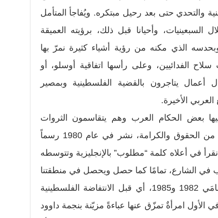
نية والتحدي حتى بعد رحيل مبتكره. ويُفاجأ المتأمل
 السبعينيات، وأحيانا قبل ذلك، برؤيته العميقة
بحدسه الذي مكنه من رؤية أشياء كثيرة نمرّ بها
 سلاح الفدائيين، وعلى رأسها اتفاقية أوسلو، أو
ل أعمال يتاجرون بالقضية الفلسطينية وبمصير
العربي الأخيرة.
ها بعض الحكام العرب وهم يتقاسمون الثروات
ويحرمون شعوبهم من الحد الأدنى من الحقوق والكرامة، نشر في عام 1980 رسماً
 نقرأ في أعلاه كلمة “مطلوب” بالإنجليزية وتتوسطه
في الشارع، تمامًا كما حصل ويحصل في منطقتنا
منذ أكثر من ثلاث سنوات. وفي عامَي 1982 و1985، أي قبل الانتفاضة الفلسطينية
تظهر في الأول امرأةٌ تمزّق عنها عباءةً مزيّنة بنجمة داوود