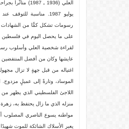
يوليو 1987. مناسبة للتو
رسومات تشكل كمًّا من الشهادات ال
على ما يحصل اليوم في فلسطين وا
لقراءة شخصية العلي وأسلوب رسمه
عايشها وكان من أفضل المنتفضين على
اغتياله من قبل جهةٍ لا تزال مجهولة 
الموساد، وتارةً إلى عميلٍ مزدوج. 
اللاجئ الفلسطيني الذي يظهر من 
منزله الذي ما زال يحتفظ به، زهرة 
مواطنه يسوع الناصري المصلوب أبدً
يعبر الأسلاك الشائكة للموت شهيد