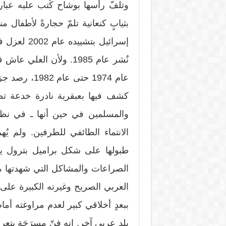
وتلفّ رأسها بوشاح كُتب عليه عبارة
بثيابٍ كنعانية تلمّ حجارةً لأطفال 
إسرائيل بتش
عام 1974 حتى 
كشف فيها بعبقرية نادرة خدعة تص
والمسلمين في حين أنها ـ في نظر
الانتماء الطائفي للطرفين. ولم يُه
طبولها على شكل براميل بترول يض
الصراعات والمشاكل التي شهدتها من
العربي الصريح وغيرته الكبيرة على ال
ببعدٍ أخلاقي كبير لعدم مراوغته أم
بلدٍ عربي آخر. إنه فنّ مسرَحَة يتع