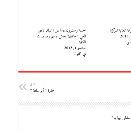
 العناية المركّزة
خمسة وعشرون عاما على اغتيال ناجي
العلي: ‘حنظلة’ يعيش رغم رصاصات
يسي"
القتلة
سبتمبر 1, 2012
في "فنون"
التالي
حمارة “ أبو ساعة “
مشار إليها بـ
*