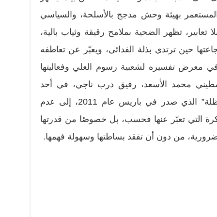
والمستعمر بهيئة وحش مدجج بالأسلحة، والسياسي
تعابير، تظهر الضحية بملامح رقيقة وثياب بالية،
اعتها حين ترتدي بذلة الفدائي، ويعبّر عن تعاطفه
. في معرض تفسيره لشعبية رسوم العلي وفعاليتها
لفلسطيني محمد الأسعد، رفيق درب ناجي، في أحد
النصوص التي رصدها لـ “كتاب حنظلة” الذي صدر في باريس عام 2011، إلى عدم
رة التي تعبّر عنها فحسب، بل خصوصًا من قدرتها
ضرورية، من دون أن تفقد بساطتها وسهولة فهمها.