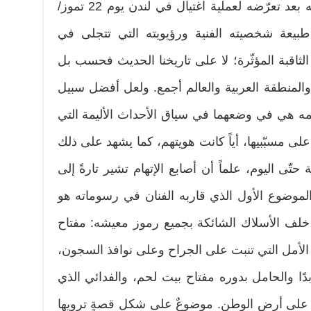
العلي (1936 ـ 1987) متأثّراً بجراحه بعد تعرّضه لعملية اغتيال في لندن يوم 22 تموز/
قف عند طبيعة شخصيته الفنية ورؤيويته التي تتجلى في
ثاقبة المؤثّرة؛ لا على تاريخنا الحديث فحسب بل
لمنطقة العربية والعالم أجمع. ولعل أفضل سبيل
 هي في وضعهما في سياق الأحداث الأليمة التي
 مسبّبيها، أياً كانت هويتهم، كما يشهد على ذلك
حتّى اليوم، علماً أن أصابع الإتهام تشير تارةً إلى
الموضوع الأول الذي قاربه الفنان في رسوماته هو
خلف الأسلاك الشائكة بجميع رموز معيشه: مفتاح
الأمل التي تنبت على الجراح وعلى نوافذ السجون،
ا والحامل بدوره مفتاح بيت لحم، والفدائي الذي
ًا على أرض الوطن. موضوعٌ على شكل قصةٍ ترويها