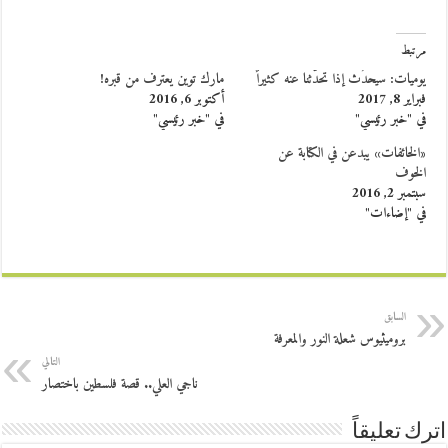
مرتبط
يوميات: سيحدُث إذا تحدَّثنا عنه كثيراً
مارك توين يعترف من قبره!
فبراير 8, 2017
أكتوبر 6, 2016
في "خبر رئيسي"
في "خبر رئيسي"
«الخائفات» يبدعن في الكتابة عن
الخوف
سبتمبر 2, 2016
في "إضاءات"
السابق
بروميثيوس شعلة النور والمعرفة
التالي
ناجي العلي.. قصة فلسطين باختصار
اترك تعليقاً