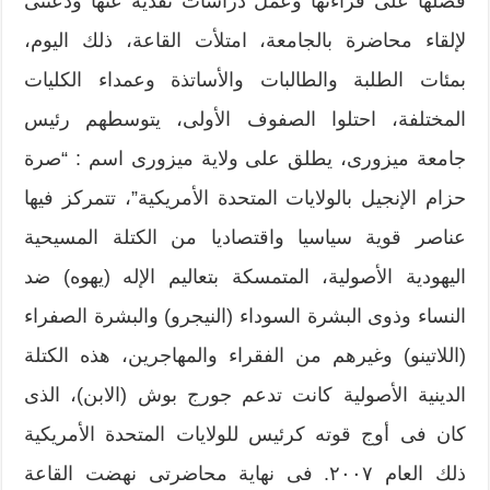
فصلها على قراءتها وعمل دراسات نقدية عنها ودعتنى
لإلقاء محاضرة بالجامعة، امتلأت القاعة، ذلك اليوم،
بمئات الطلبة والطالبات والأساتذة وعمداء الكليات
المختلفة، احتلوا الصفوف الأولى، يتوسطهم رئيس
جامعة ميزورى، يطلق على ولاية ميزورى اسم : “صرة
حزام الإنجيل بالولايات المتحدة الأمريكية”، تتمركز فيها
عناصر قوية سياسيا واقتصاديا من الكتلة المسيحية
اليهودية الأصولية، المتمسكة بتعاليم الإله (يهوه) ضد
النساء وذوى البشرة السوداء (النيجرو) والبشرة الصفراء
(اللاتينو) وغيرهم من الفقراء والمهاجرين، هذه الكتلة
الدينية الأصولية كانت تدعم جورج بوش (الابن)، الذى
كان فى أوج قوته كرئيس للولايات المتحدة الأمريكية
ذلك العام ٢٠٠٧. فى نهاية محاضرتى نهضت القاعة