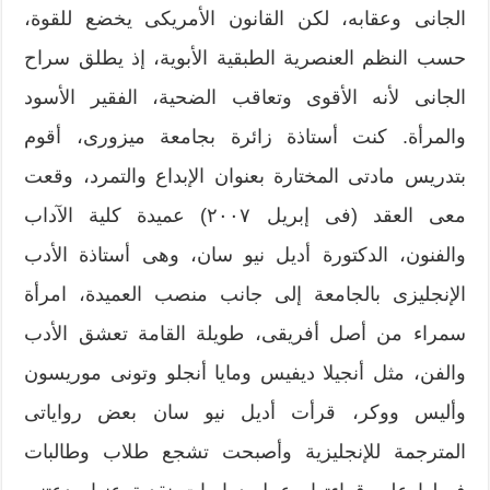
الجانى وعقابه، لكن القانون الأمريكى يخضع للقوة،
حسب النظم العنصرية الطبقية الأبوية، إذ يطلق سراح
الجانى لأنه الأقوى وتعاقب الضحية، الفقير الأسود
والمرأة. كنت أستاذة زائرة بجامعة ميزورى، أقوم
بتدريس مادتى المختارة بعنوان الإبداع والتمرد، وقعت
معى العقد (فى إبريل ٢٠٠٧) عميدة كلية الآداب
والفنون، الدكتورة أديل نيو سان، وهى أستاذة الأدب
الإنجليزى بالجامعة إلى جانب منصب العميدة، امرأة
سمراء من أصل أفريقى، طويلة القامة تعشق الأدب
والفن، مثل أنجيلا ديفيس ومايا أنجلو وتونى موريسون
وأليس ووكر، قرأت أديل نيو سان بعض رواياتى
المترجمة للإنجليزية وأصبحت تشجع طلاب وطالبات