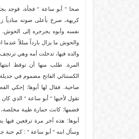
صحا “ أبو ساعة “ فجأة، فوجد بجا
كريهة، صرخ بأعلى صوته منادياً 
نفسه وأبوه يجرجره إلى الحوش. كا
والحوش ما يزال بارداً مبللاً عندما 
والده فيها، تدخلت أمه وهي ترتجف من ا
المرة. طلب منها أن توقظ ابنتها
الكستنائي الفاتح مضموم في جديلة 
صاحية. فقال لها أبوها: إحكي ال
تقول لأخيها “ أبو ساعة “ الذي كا
قضمها: كانت حمارة طيبة مخلصة، ك
أبوها: هذه آخر مرة ترفعين فيها
وسأل ابنه “ أبو ساعة “ : كم حب