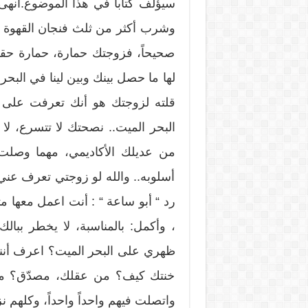
سيؤلف كتاباً في هذا الموضوع.أنهى 
وشرب أكثر من ثلث فنجان القهوة برش
صحيحاً، فزوجتك حمارة، حمارة ح
لها ما حصل بينك وبين لينا في البحر
قلته لزوجتك هو أنك تعرفت على ب
البحر الميت.. نصحتك لا تتسرع، لا 
من عديلك الأكاديمي، مهما وصلت 
أسلوبه.. والله لو زوجتي تعرف عني
رد “ أبو ساعة “ : أنت اعمل معها 
، وأكمل: بالمناسبة، لا يخطر ببال
ظهري على البحر الميت؟‍ اعرف أنني 
خنتك كيف؟ من عقلك، مصدّق؟‍ مع
واتصلت فيهم واحداً واحداً، وكلهم نز