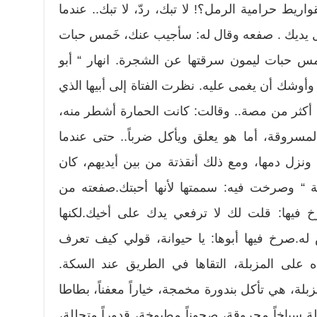
ريط حرامية الرمل؟! لا تبك، ردّ، لا تبك.. عندما
 يديك . صفعه وقال له: سأجيب عنك، خَمس حبات
حبات ليمون سرقتها عن الشجرة. انهار “ أبو
أوشك أن يغمى عليه. نظرت الفتاة إلى أبيها الذي
 أكثر من مصة.. وقالت: كانت الحمارة أشطر منه،
مسروقة، أما هو يعلق ويأكل ضرباً.. حتى عندما
نزل دمها، ومع ذلك أنقذتة من بين أيديهم، كان
ة “ وصرخت فيه: سممتها لأنها أحبتك.صفعته من
رخ فيها: قلت لك لا ترفعي يدك على أخيك.لكنها
ض له.صرخ فيها أبوها: يا حيوانة، قولي كيف تعرف
ه على المزبلة، التقاها في الطريق عند السكة.
لة، هي تأكل بندورة مخمجة، خياراً معفناً، بطاطا
 سياخاً محروقة، صحوناً مطبوخة، قدوراً متحللة،