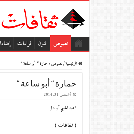
نصوص
فنون
قراءات
إضاء
الرئيسية
/
نصوص
/
حمارة “ أبو ساعة “
حمارة “ أبو ساعة “
أغسطس 31, 2014
*عبد الحليم أبو دقر
( ثقافات )