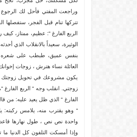
لكل مشكلتك، حل مجرب، نجح مع زو
وراجعت المفتي فأحل لك الرجوع ع
تتركها تنام قبل الفجر، ستفصلها 
الربع الفارغ “: عظيم، ممتاز، كيف 
الوثيرة، سعيداً بالانقلاب الذي أحد
بنفس عميق، طبطب على شعره الب
العائلة نساء هترش ، زوجات إخوانك، 
يكون مشروعك في تحويل زوجتك إلى
زوجتي. انقلب وجه “ الربع الفارغ “، 
الفارغ “ الذي ظل يعيد عليه: من قا
“ وهو يقترب منه، يلامس ركبته: ي
واحدة نص نص ، طول نهارها قاعدة
وإذا أمسكت التلفون كل الدنيا ما