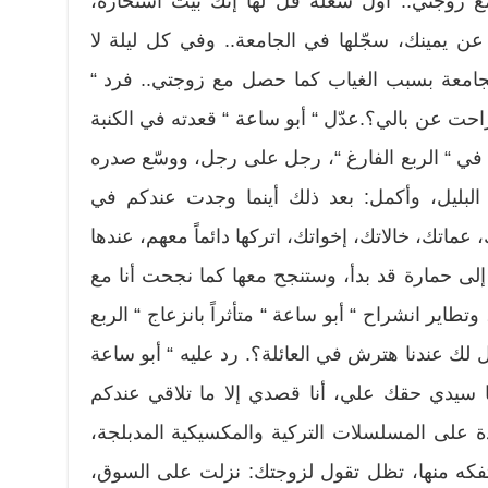
جتي.. أول شغلة قل لها إنك بَيَّتَّ استخارة،
ن يمينك، سجّلها في الجامعة.. وفي كل ليلة لا
الجامعة بسبب الغياب كما حصل مع زوجتي.. فرد “
راحت عن بالي؟.عدّل “ أبو ساعة “ قعدته في الكنبة
ثه في “ الربع الفارغ “، رجل على رجل، ووسّع صدره
ليل، وأكمل: بعد ذلك أينما وجدت عندكم في
عماتك، خالاتك، إخواتك، اتركها دائماً معهم، عندها
 حمارة قد بدأ، وستنجح معها كما نجحت أنا مع
وتطاير انشراح “ أبو ساعة “ متأثراً بانزعاج “ الربع
ل لك عندنا هترش في العائلة؟. رد عليه “ أبو ساعة
ا سيدي حقك علي، أنا قصدي إلا ما تلاقي عندكم
 على المسلسلات التركية والمكسيكية المدبلجة،
 تفكه منها، تظل تقول لزوجتك: نزلت على السوق،