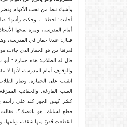
وأشياء تنط من تحت الأكوام وتضرب
أجابت: لحظة.. ، وحكت رأسها: صارت
أمام المدرسة، ومرة لمحها الأست
فقال: عندنا حمار في المدرسة، وهذه
لعرفنا من هو الحمار الذي جاءت من 
قال له الطلاب: هذه حمارة “ أبو 
والوقوف أمام المدرسة، لأنها لا ينق
انقلب على الحمارة، وصار الطلاب 
العلب الفارغة، والحقائب الممزق
كسّر كيس الجوز كله على رأسه با
قطع لسانك، هو ناقصك؟. فقالت ل
انقطعت قَصّ منها شقفة، وباعها، و