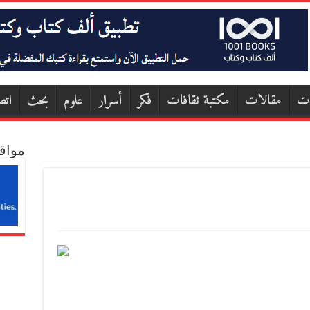
ات
مقالات
مكتبة ثقافات
فكر
أسرار
علوم
بحث
اتص
مواق