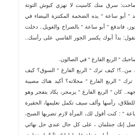
وصاحت: سرق منك كاسيت لا تهزي كبوش التوتة
 “ أبو ساعة “ يده الضخمة المكتنزة البيضاء في
، فاندفع “ أبو ساعة “ بالصراخ والعويل.. دخلت
قول: بدأ أبوك يكسر الجوز القاسي على رأسك..
حبك “ الربع الفارغ “ في الصالون.
من..؟! كيف ترك “ الربع الفارغ “ السوق؟‍ كيف
ترك “ الربع الفارغ “ محلاته؟ أكيد هناك مصيبة
 كان “ الربع الفارغ “ يزمجر، يكاد يتفجر وهو
 للطلاق، رأسها وألف سيف تكمل تعليمها، الحقيرة
اعة “ : كنت أقول لك، المرأة لازم تضربها الصبح،
تعمل إنك جنتلمان ، على كل حال عندي حل نهائي