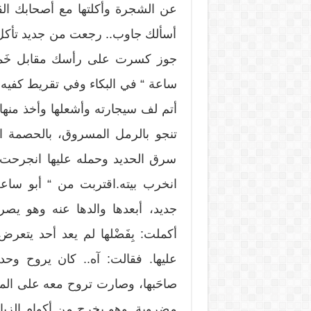
عن الشجرة وأكلتها مع أصحابك القوا
أسألك جاوب.. رجعت من جديد تأكل
جوز كسرت على رأسك مقابل خَمس 
ساعة “ في البكاء وفي تقريط كفيه و
أتم لف سيجارته وأشعلها وأخذ منها
تنجو بالرمل المسروق، بالحصمة ال
سرق الحديد وحمله عليها انجرحت و
انخرب بيته.اقتربت من “ أبو ساع
جديد، أبعدها والدها عنه وهو يص
أكملت: بِفَضْلها لم يعد أحد يتعر
عليها. فقالت: آه.. كان يروح وحد
صاحَبها، وصارت تروح معه على المزب
مضروبة. وهو يخرج من أكوام الزبالة