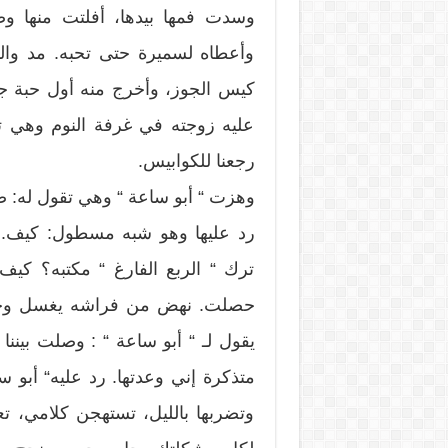
وسدت فمها بيدها، أفلتت منها 
وأعطاه لسميرة حتى تحبه. مد والد
كيس الجوز، وأخرج منه أول حبة جوز
عليه زوجته في غرفة النوم وهي ت
رجعنا للكوابيس.
وهزت “ أبو ساعة “ وهي تقول له: صا
رد عليها وهو شبه مسطول: كيف.. 
ترك “ الربع الفارغ “ مكتبه؟ كيف 
حصلت. نهض من فراشه يغسل وجهه..
يقول لـ “ أبو ساعة “ : وصلت بيننا
متذكرة إني وعدتها. رد عليه“ أبو س
وتضربها بالليل، تستهجن كلامي، 