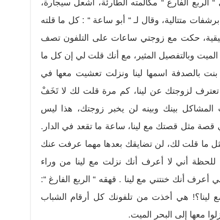
“ الربع الفارغ “ مكالمته الطارئة، أشعل سيجارة،
فات متتالية، وقال لـ “ أبو ساعة “ : كل ما قلته
قيقية، حكت مع زوجتي ساعات على التلفون تصف
 الميت وبالتفصيل المثير، مع أنك قلت لي إن كل ما
نت بالصدفة اسمها لينا ونزلت تعشيت معها في
تعترف لزوجتك عن لينا، كم مرة قلت لك لا تَخَفْ
المشاكل بينك وبينه لن يخبر زوجتك، هذا ليس
 قصة مثل قصتك مع لينا، ساعة ما تقعد في الدار.
مثل ما قلت لك، لن تضايقك بعدها مهما عرفت عنك
ك للحظة أني لا أعرف أنك نزلت مع لينا من وراء
أعرف أنك خنتني مع لينا . قهقه “ الربع الفارغ “:
 لينا؟! هي أخذت من تلفونك كل أرقام الشباب
لوا معها إلى البحر الميت.