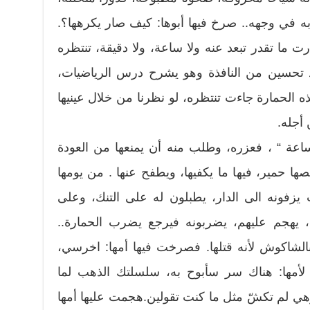
ه في وجهه.. صرخ فيها أبوها: كيف صار يكرهها؟.
 ما تقدر تبعد عنه ولا ساعة، ولا دقيقة، تنتظره
اذ تحسين من النافذة وهو يشرح درس الرياضيات،
 الحمارة جاءت تنتظره، لو نظرنا من خلال عينيها
أجله.
ساعة “ ، فعزره، وطلب منه أن يمنعها من العودة
صها حمير، فيها ما يكفيها، ويطفح عنها . من يومها
يزفونه الى الدار، يطبلون له على التنك، وعلى
ة، يهجم عليهم، يضربونه فيرجع يضرب الحمارة..
لشاكوش لأنه قتلها. فصرخت فيها أمها: اخرسي،
أمها: هناك سر سأبوح به، سلسلتك الذهب لما
هي لم تكشّ مثل ما كنت تقولين.هجمت عليها أمها