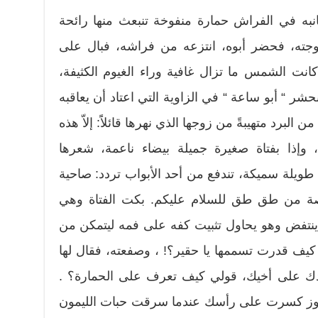
نبه في الفراش حمارة منفوخة تنبعث منها رائحة
زوجته، فحضر أبوه، انتزعه من فراشه، فبال على
نت الشمس ما تزال غافية وراء الغيوم الكثيفة،
انحشر “ أبو ساعة “ في الزاوية التي اعتاد أن يعاقبه
لبرد متهيبةً من زوجها الذي نهرها قائلاًَ: إلاّ هذه
، وإذا بفتاة صغيرة جميلة بيضاء ناعمة، شعرها
طويلة سميكة، تندفع من أحد الأبواب تردد: صاحية
قصة من طق طق للسلام عليكم. بكت الفتاة وهي
ن ينتفض وهو يحاول تثبيت كفه على فمه ليتمكن من
يف قدرت تسممها يا حقير؟! ، وصفعته، فقال لها
 يدك على أخيك، قولي كيف تعرف على الحمارة؟ .
ة جوز كسرت على رأسك عندما سرقت حبات الليمون