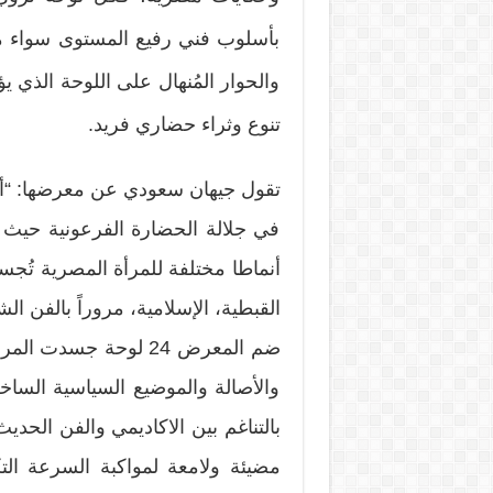
بأسلوب فني رفيع المستوى سواء من
والحوار المُنهال على اللوحة الذي 
تنوع وثراء حضاري فريد.
تقول جيهان سعودي عن معرضها: “أد
في جلالة الحضارة الفرعونية حيث 
أنماطا مختلفة للمرأة المصرية تُجس
القبطية، الإسلامية، مروراً بالفن الش
ضم المعرض 24 لوحة جسد
والأصالة والموضيع السياسية الساخر
بالتناغم بين الاكاديمي والفن الحد
مضيئة ولامعة لمواكبة السرعة التك