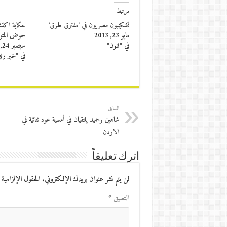
مرتبط
تشكيليون مصريون في ‘مفترق طرق’
حكاية اكتشا
مايو 23, 2013
حوض المت
في "فنون"
سبتمبر 24, 2017
في "خبر رئ
السابق
شاهين وحميد يلتقيان في أمسية عود ثنائية في
الاردن
اترك تعليقاً
لن يتم نشر عنوان بريدك الإلكتروني.
الحقول الإلزامية 
التعليق
*