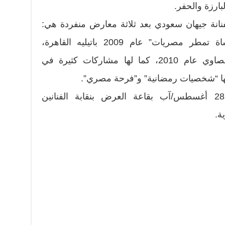
لبارزة والحفر.
فنانة جيهان سعودي بعد ثلاثة معارض منفردة هي:
“مشاهد ريفية” عام 2002، “فرشاة تمطر مصريات” عام 2009 باتيليه القاهرة،
و”القاهرة ميراث ثقيل” بساقية الصاوي عام 2010، كما لها مشاركات كثيرة في
ها “شخصيات رمضانية” و”فرحة مصري”.
المعرض مستمر حتى الخميس 28 أغسطس/آب بقاعة العرض بنقابة الفنانين
ة.