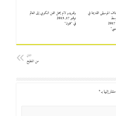
ف الموسيقى القديمة في
ولفريدو لام يحمل الفن الكوبي إلى العالم
وسط
نوفمبر 17, 2015
في "فنون"
يسي"
التالي
من المطبخ
مشار إليها بـ
*