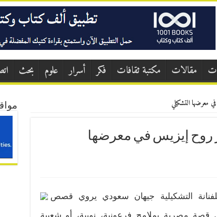
ات
مقالات
مكتبة ثقافات
فكر
أسرار
علوم
بحث
اتص
 معرضها التشكيلي
مواق
روح إيزيس في معرضها
لفنانة التشكيلية جيهان سعودي يروي قصص
قصة مصرية بملامح فرعونية، نوبية، أو شعبية