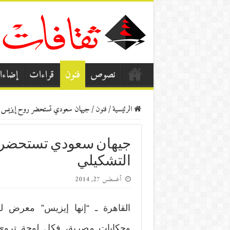
نصوص
فنون
قراءات
إضاء
الرئيسية
/
فنون
/
جيهان سعودي تستحضر روح إيزيس في
جيهان سعودي تستحضر 
التشكيلي
أغسطس 27, 2014
القاهرة ـ “إنها إيزيس” معرض ل
وحكايات مصرية، فكل لوحة تروي 