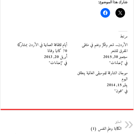
شارك هذا الموضوع:
مرتبط
الأردن.. شعر وفكر ونغم في ملتقى
أيام للثقافة العمانية في الأردن بمشاركة
المفرق للشعر
70 كاتبا وفنانا
سبتمبر 30, 2015
أبريل 20, 2013
في "إضاءات"
في "إضاءات"
مهرجان الشارقة للموسيقى العالمية ينطلق
اليوم
يناير 15, 2014
في "فنون"
السابق
الكتابة وعلم النفس (1)