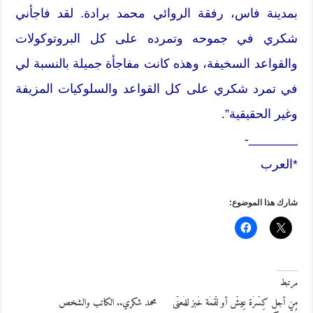
بمدينة فاس، رفقة الروائي محمد برادة. لقد فاجأني
شكري في جموحه وتمرده على كل البروتوكولات
والقواعد السخيفة، وهذه كانت مفاجأة جميلة بالنسبة لي
في تمرد شكري على كل القواعد والسلوكيات المزيفة
وغير الحقيقية”.
_______-
*العرب
شارك هذا الموضوع:
مرتبط
من أجل كِسْرَة عِيشْ أو لُقْمُة خُبز للمُعنّى
محمد شكري.. الكاتب والشخص