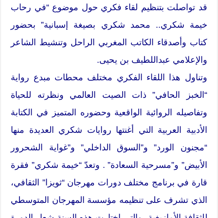
قد تواصلت بتنظيم لقاء فكري حول موضوع “في رحاب
خيمة شكري.. محمد شكري بصيغة إسبانية” بحضور
كتاب وأصدقاء الكاتب المغربي الراحل وتنشيط الشاعر
والإعلامي عبداللطيف بن يحيى.
وتناول هذا اللقاء الفكري مختلف محطات مبدع رواية
“الخبز الحافي” ذات الصيت العالمي ونظرته للحياة
وتفاصيله الروائية الواقعية وحضوره المتميز في الكتابة
الأدبية العربية التي أغنتها روايات شكري العديدة منها
“مجنون الورد” و”السوق الداخلي” و”غواية الشحرور
الأبيض” و”مسرحية السعادة” . وتعدّ “خيمة شكري” فقرة
قارة في برنامج مختلف دورات مهرجان “ثويزا” الثقافي،
الذي تشرف على تنظيمه مؤسسة المهرجان المتوسطي
للثقافة الأمازيغية، والتي اختارت هذه السنة شعار الدورة