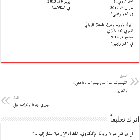
مُحمّد شكري..!
يونيو 30, 2013
مارس 7, 2017
في "مقالات"
في "خبر رئيسي"
(بول باولز.. وعزلة طنجة) للروائي
المغربي محمد شكري
سبتمبر 5, 2012
في "خبر رئيسي"
السابق
الفيلسوف جان دورميسون.. «داعش»
والتنوير!
التالي
جيري جودا وخراب بابل
اترك تعليقاً
لن يتم نشر عنوان بريدك الإلكتروني.
الحقول الإلزامية مشار إليها بـ
*