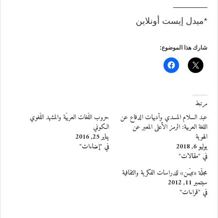
_______
*ميدل إيست أونلاين
شارك هذا الموضوع:
مرتبط
عبد السلام المسدي وأدبيات الدفاع عن
حروب اللّغات العربيّة والمشهد اللّغوي
اللغة العربية: الرمز الأعلى المعبر عن
الكوني
الهوية
يناير 25, 2016
يوليو 6, 2018
في "إضاءات"
في "مقالات"
مجلّة «تبيُّـن» للدراسات الفكرية والثقافية
سبتمبر 11, 2012
في "قراءات"