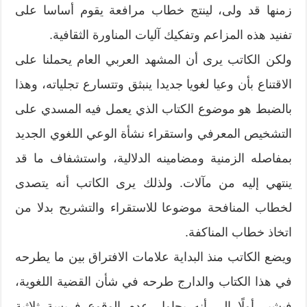
زمنها قد ولى، لينتج خطاب مرافعة يقوم أساسا على
تفنيد هذه المزاعم وتفكيك آليات المناورة الثقافية.
ولكن الكاتب يرى أن المشهد العربي العام يحملنا على
الاقتناع بأن وعيا لغويا جديدا ينبثق وتتسارع تجلياته، وهذا
بالضبط هو موضوع الكتاب الذي يعمل فيه المسدي على
التشخيص المعرفي واستقراء نشأة الوعي اللغوي الجديد
بمفاصله الزمنية ومضامينه الدلالية، واستشفاف ما قد
ينتهي إليه من مآلات. ولذلك يرى الكاتب أنه يتصدى
لخطاب المنافحة موضوعا للاستقراء والتشريح بدلا من
اتخاذ خطاب المناكفة.
ويضع الكاتب منذ البداية علامات الافتراق بين ما يطرحه
في هذا الكتاب والدارج طرحه في شأن القضية اللغوية،
فيشير أولًا إلى أنه يحاول عدم الوقوع فريسة ثلاثية