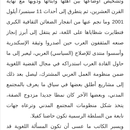
وتشخيص أوضاعها بين أهلها وأبنائها وذويها مع نهاية
القرن العشرين، ثم يتطرق إلى أحداث 11 سبتمبر/ أيلول
2001 وما نجم عنها من انفجار الضغائن الثقافية الكبرى
فتطايرت شظاياها على اللغة، ثم ينتقل إلى أبرز إنجاز
صنعه المثقفون العرب حين أصدروا وثيقة الإسكندرية
وأسسوا منتدى للإصلاح (السياسي) العربي، ليعبر إلى ما
حاول القادة العرب استدراكه في مجال القضية اللغوية
ضمن منظومة العمل العربي المشترك، ليصل بعد ذلك
إلى مشاريع أطلق بعضها في سياق ما يعرف بالمجتمع
المدني، وبعضها الآخر كان نمطا جديدا مزدوج الصفة،
يتخذ شكل منظومات المجتمع المدني وترعاه جهات
نابعة من السلطة الرسمية تكون حاضنا كفيلا.
ويسبر الكاتب ما عسى أن تكون المسألة اللغوية قد