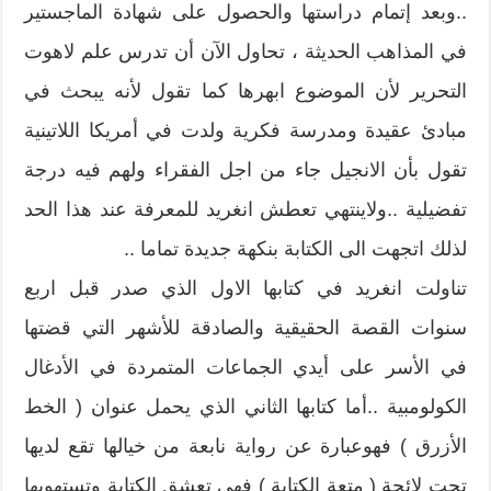
..وبعد إتمام دراستها والحصول على شهادة الماجستير
في المذاهب الحديثة ، تحاول الآن أن تدرس علم لاهوت
التحرير لأن الموضوع ابهرها كما تقول لأنه يبحث في
مبادئ عقيدة ومدرسة فكرية ولدت في أمريكا اللاتينية
تقول بأن الانجيل جاء من اجل الفقراء ولهم فيه درجة
تفضيلية ..ولاينتهي تعطش انغريد للمعرفة عند هذا الحد
لذلك اتجهت الى الكتابة بنكهة جديدة تماما ..
تناولت انغريد في كتابها الاول الذي صدر قبل اربع
سنوات القصة الحقيقية والصادقة للأشهر التي قضتها
في الأسر على أيدي الجماعات المتمردة في الأدغال
الكولومبية ..أما كتابها الثاني الذي يحمل عنوان ( الخط
الأزرق ) فهوعبارة عن رواية نابعة من خيالها تقع لديها
تحت لائحة ( متعة الكتابة ) فهي تعشق الكتابة وتستهويها