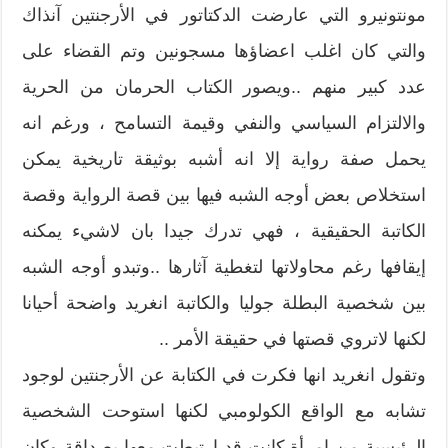
مونتونيرو التي عارضت الدكتاتور في الأرجنتين آنذاك
والتي كان اغلب اعضاؤها مسجونين وتم القضاء على
عدد كبير منهم ..ويصور الكتاب الحرمان من الحرية
والالتزام السياسي والنفي وقيمة التسامح ، ورغم انه
يحمل صفة رواية إلا انه أشبه بوثيقة تاريخية يمكن
استخلاص بعض أوجه الشبه فيها بين قصة الرواية وقصة
الكاتبة الحقيقية ، فهي تدرك جيدا بان لاشيء يمكنه
إيقافها رغم محاولاتها لتغطية آثارها ..وتبدو أوجه الشبه
بين شخصية البطلة جوليا والكاتبة انغريد واضحة أحيانا
لكنها لاتروي قصتها في حقيقة الأمر ..
وتقول انغريد انها فكرت في الكتابة عن الأرجنتين لوجود
تشابه مع الواقع الكولومبي لكنها استوحت الشخصية
الرئيسية من امرأة كانت قد ارتبطت معها بصداقة وكان