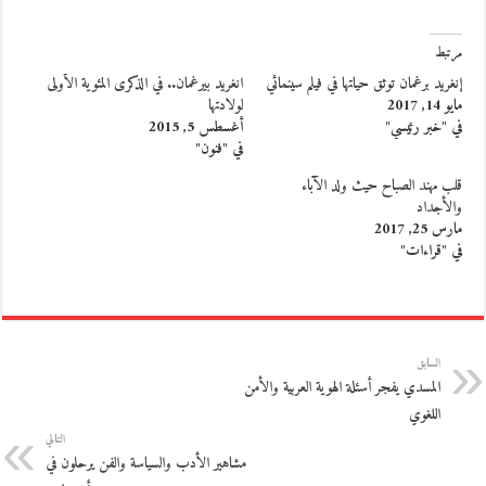
مرتبط
إنغريد برغمان توثق حياتها في فيلم سينمائي
انغريد بيرغمان.. في الذكرى المئوية الأولى
مايو 14, 2017
لولادتها
في "خبر رئيسي"
أغسطس 5, 2015
في "فنون"
قلب مهند الصباح حيث ولد الآباء
والأجداد
مارس 25, 2017
في "قراءات"
السابق
المسدي يفجر أسئلة الهوية العربية والأمن
اللغوي
التالي
مشاهير الأدب والسياسة والفن يرحلون في