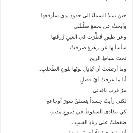
حينَ تمتدُ السماءُ الى حدودِ يدي سأرفعها
وأبحثُ عن نجمةٍ ضلَّلتْني
وعن طيورٍ قَطَّرَتْ في العينِ زُرقَتها
سأسألها عن زهرةٍ صرختْ
تحتَ سياطِ الريح
وما أرتضَتْ أن تُبادِلَ لونَها بلونِ الطُحلبِ..
أنا ما عرفتُ أيّ فصلٍ
مرّ قربَ نافذتي
لكني رأيتُ جسداً يتسلقُ سورَ أوجاعهِ
كي يتفادى السقوطَ في دموعِ مدينةٍ
ضَغطتْ على زنادِ القلبِ ..
أنا ما عرفتُ إلّا أغنيةً واحدةً