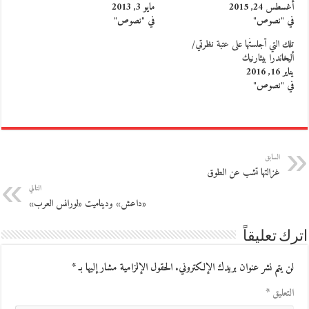
أغسطس 24, 2015
مايو 3, 2013
في "نصوص"
في "نصوص"
تلك التي أجلستُها على عتبة نظرتي/
أليخاندرا بيثارنيك
يناير 16, 2016
في "نصوص"
السابق
غزالتها تشب عن الطوق
التالي
«داعش» وديناميت «لورانس العرب»
اترك تعليقاً
لن يتم نشر عنوان بريدك الإلكتروني.
الحقول الإلزامية مشار إليها بـ
*
التعليق
*