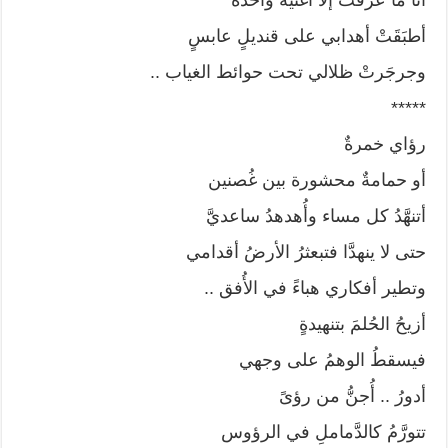
أطبَقَتْ أهدابي على قنديلٍ عابسٍ
وجرجَرتْ ظلالي تحت حوائط الغياب ..
*****
رؤاي خمرةٌ
أو حمامةٌ محشورة بين غُصنين
أتنهَّدُ كل مساء وأُهدهدُ ساعديَّ
حتى لا ينهدَّا فتبعثرُ الأرضُ أقدامي
وتطير أفكاري هباءً في الأُفق ..
أزيحُ الحُلمَ بتنهيدةٍ
فيسقطُ الوهمُ على وجهي
أدورُ .. أُجنُّ من رؤىً
تتورَّمُ كالدَّماملِ في الرؤوس