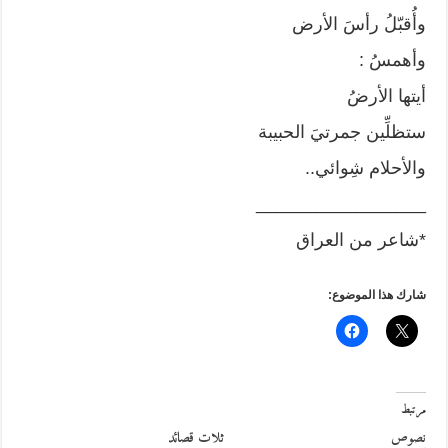
وأُقبّلُ رأسَ الأرض
وأهمسُ :
أيتها الأرضُ
ستظلِّين جمرتيَ الحبيبة
والأحلام شِوائي..
_________________
*شاعر من العراق
شارك هذا الموضوع:
مرتبط
نصوص
ثلات قصائد