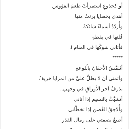
أو كجذوعٍ استمرأتْ طعمَ الفؤوس
أهذي بخطايا برئتُ منها
وأُردّدُ أسماءً شائكةً
قُلتها في يقظةٍ
فأتاني شوكُها في المنام !.
*****
أتَلمَّسُ الأجفانَ بالّلوعةِ
وأتمنى أن لا يطلَّ عليَّ من المرايا خريفٌ
يذرفُ آخر الأوراقِ في وجهي..
أتشبَّثُ بالنسيم إذا أتاني
وأُلاحِقُ الغُصن إذا تخطَّاني
أطبعُ بصمتي على رمال القَدَر