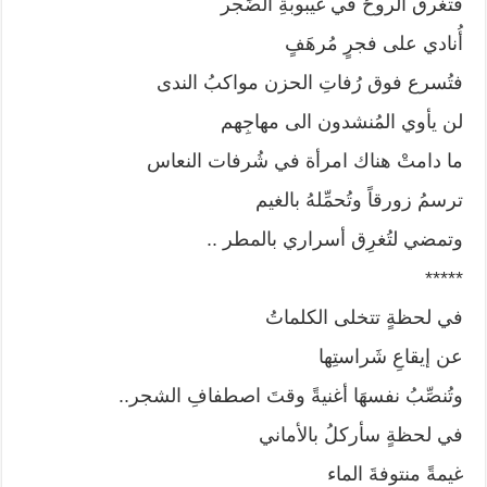
فتغرق الروحُ في غيبوبةِ الضَجر
أُنادي على فجرٍ مُرهَفٍ
فتُسرع فوق رُفاتِ الحزن مواكبُ الندى
لن يأوي المُنشدون الى مهاجِهم
ما دامتْ هناك امرأة في شُرفات النعاس
ترسمُ زورقاً وتُحمِّلهُ بالغيم
وتمضي لتُغرِق أسراري بالمطر ..
*****
في لحظةٍ تتخلى الكلماتُ
عن إيقاعِ شَراستِها
وتُنصِّبُ نفسهَا أغنيةً وقتَ اصطفافِ الشجر..
في لحظةٍ سأركلُ بالأماني
غيمةً منتوفةَ الماء