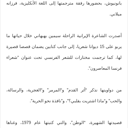
بانونيوش، بحضورها رفقة مترجمتها إلى اللغة الأنكليزية، فرزانه
ميلاني.
أصدرت الشاعرة الإيرانية الراحلة سيمين بهبهاني خلال حياتها ما
يربو على 15 ديوانا شعريا، إلى جانب كتابين يضمان قصصا قصيرة
لها، كما ترجمت مختارات للشعر الفرنسي تحت عنوان “شعراء
فرنسا المعاصرون”.
من دواوينها نذكر “أثر القدم” و“المرمر” و“الغجرية، والرسالة،
والحب” و“ماذا اشتريت بقلبي؟”، و”نافذة نحو الحرية”.
قصيدتها الشهيرة، “الوطن”، والتي كتبتها عام 1979، وغناها