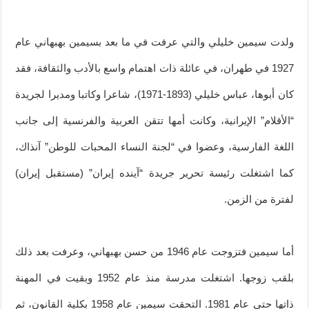
ولدت سيمين خليلي والتي عرفت في ما بعد بسيمين بهبهاني عام
1927 في طهران، في عائلة ذات اهتمام واسع بالأدب والثقافة، فقد
كان أبوها، عباس خليلي (1893-1971)، شاعرا وكاتبا ومديرا لجريدة
“الأقلام” الإيرانية، وكانت أمها تتقن العربية والفرنسية إلى جانب
اللغة الفارسية، وعضوا في “لجنة النساء المحبات للوطن” آنذاك،
كما اشتغلت رئيسة تحرير جريدة “آينده إيران” (مستقبل إيران)
لفترة من الزمن.
أما سيمين فتزوجت عام 1946 من حسن بهبهاني، وعرفت بعد ذلك
بلقب زوجها. اشتغلت مدرسة منذ عام 1952 وبقيت في المهنة
ذاتها حتى عام 1981. التحقت سيمين عام 1958 بكلية القانون، ثم