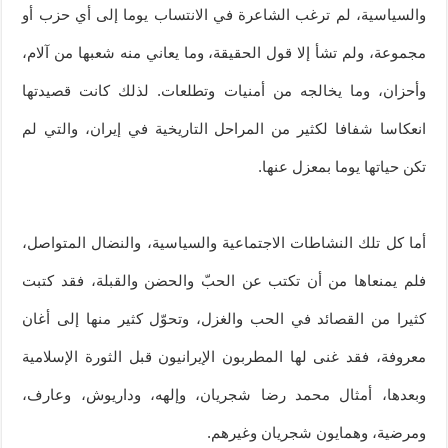
والسياسية، لم ترغب الشاعرة في الانتساب يوما إلى أي حزب أو
مجموعة، ولم تشأ إلا قول الحقيقة، وما يعاني منه شعبها من آلام،
وأحزان، وما يخالجه من أمنيات وتطلعات. لذلك كانت قصيدتها
انعكاسا شفافا لكثير من المراحل التاريخية في إيران، والتي لم
تكن حياتها يوما بمعزل عنها.
أما كل تلك النشاطات الاجتماعية والسياسية، والنضال المتواصل،
فلم يمنعاها من أن تكتب عن الحبّ والحضن والقبلة، فقد كتبت
كثيرا من القصائد في الحب والغزل، وتحوّل كثير منها إلى أغان
معروفة، فقد غنى لها المطربون الإيرانيون قبل الثورة الإسلامية
وبعدها، أمثال محمد رضا شجريان، وإلهه، وداريوش، وعارف،
ومرضية، وهمايون شجريان وغيرهم.