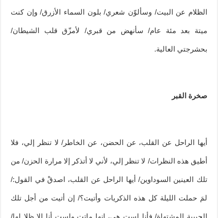
الظلام عن البيت/ وسألوّن شعري/ بلون السماء الأزرق/ وإن كنت
ميتة بعد مئة عام/ سأنهض من قبري/ لأمزّق قلب الشيطان/
بحشرجتي العالية.
صخرة القبر
أيها الراحل عن القلب، عن الحضن، عن الخاطر/ لا تنظر إلي، فلا
أطيق هذه النظرات/ لا تنظر إلي، لأني لا أتذكر إلا مرارة الحزن/ من
تلك العينين السوداوين/ أيها الراحل عن القلب، اصدقْ في القول:/
لمَ حملت الليلة كل هذه الذكريات وأتيت؟/ إن أتيت من أجل تلك
الحبيبة المشتهاة/ فأنا لست هي، إنها ماتت ولست أنا إلا ظلا لها/