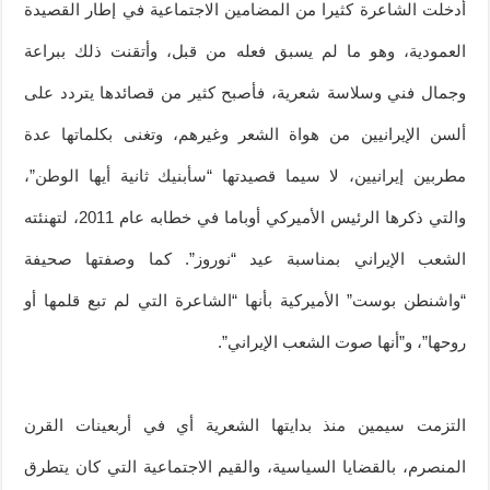
أدخلت الشاعرة كثيرا من المضامين الاجتماعية في إطار القصيدة
العمودية، وهو ما لم يسبق فعله من قبل، وأتقنت ذلك ببراعة
وجمال فني وسلاسة شعرية، فأصبح كثير من قصائدها يتردد على
ألسن الإيرانيين من هواة الشعر وغيرهم، وتغنى بكلماتها عدة
مطربين إيرانيين، لا سيما قصيدتها “سأبنيك ثانية أيها الوطن”،
والتي ذكرها الرئيس الأميركي أوباما في خطابه عام 2011، لتهنئته
الشعب الإيراني بمناسبة عيد “نوروز”. كما وصفتها صحيفة
“واشنطن بوست” الأميركية بأنها “الشاعرة التي لم تبع قلمها أو
روحها”، و”أنها صوت الشعب الإيراني”.
التزمت سيمين منذ بدايتها الشعرية أي في أربعينات القرن
المنصرم، بالقضايا السياسية، والقيم الاجتماعية التي كان يتطرق