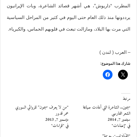
المطرب “داريوش”، هي أشهر قصائد الشاعرة، وبات الإيرانيون
يرددونها منذ ذلك العام حتى اليوم في كثير من المراحل السياسية
التي مرت بها البلاد، ومازالت تبعث في قلوبهم الحماس، والكبرياء.
– العرب ( لندن )
شارك هذا الموضوع:
مرتبط
سيمين.. الشاعرة التي أعادت صياغة
“من لا يعرف سيمون” للروائي السوري
الشعر الفارسي
عمر قدور
سبتمبر 7, 2014
ديسمبر 7, 2013
في "إضاءات"
في "قراءات"
“القُبْلَة ليست جريمة”