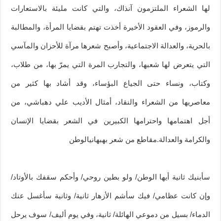
لها الشعراء الملتزمون آنذاك، والتي كانت مليئة بالاستعارات
والرموز، وفي العقود الأخيرة أخذت تهتم بقضايا المرأة، والمطالبة
بالحرية، والعدالة الاجتماعية، وأصبح شعرها مرآة للأحزان والمآسي
التي يتعرض لها شعبها، والتجارب المرة التي يمرّ بها، من طلاب،
وكتاب، ونساء حتى الجياع البؤساء، وقد أشاد بها كثير من
معاصريها من الشعراء والنقاد، أمثال الأديب علي دهباشي، من
أجل اهتمامها واحترامها الكبيرين في الشعر بقضايا الإنسان
والكرامة والعدالة.مقاطع من شعر بهبهانيالوطن
سأبنيك ثانية أيها الوطن/ ولو بطين روحي/ وأحكم سقفك بالأوتاد/
وإن كانت عظامي/ فيك سأشم الأزهار ثانية/ وثانية سأغسل عنك
الدماء/ بسيل من دموعي الهائلة/ ثانية، وفي يوم أليف/ سوف يرحل