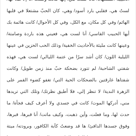
لستُ هي، فقلبي بارد أسود/ وهي، كان الحبّ مشتعلا في قلبها
الهائم/ وفي كل مكان، مع الكل، وفي كل الأحوال/ كانت هائمة بك
أيها الحبيب القاسي/ أنا لست هي، فعيني هذه باردة وصامتة/
وعينها كانت مليئة بالأحاديث الخفية/ وذلك الحب الحزين في عينها
الليلية اللون/ كان أشد سرّا من عتمة الليالي/ لست هي، فهذه
شفتي الشاحبة/ لم تتورد بضحكة حبّ منذ زمن طويل/ وكانت
شفتاها غارقتين بالضحكات الحية التي/ تغفو كضوء القمر على
الزهرة الندية/ لا تنظر إلي، فلا أطيق نظرتك/ وتلك التي تريدها
مني، أدركها الموت/ كانت في جسدي ولا أعرف كيف فجأة/ ما
حدث لها، وما فعلت، وأين ذهبت، وكيف ماتت/ أنا قبرها، قبرها،
وفوق جسدها الدافئ/ ها قد وضعتُ كآبة الكافور، وبرودته/ ميتة