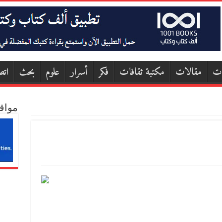
ات
مقالات
مكتبة ثقافات
فكر
أسرار
علوم
بحث
اتص
مواق