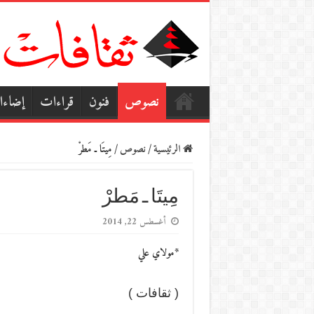
نصوص
فنون
قراءات
إضاء
الرئيسية
/
نصوص
/
مِيتَا ـ مَطرْ
مِيتَا ـ مَطرْ
أغسطس 22, 2014
*مولاي علي
( ثقافات )