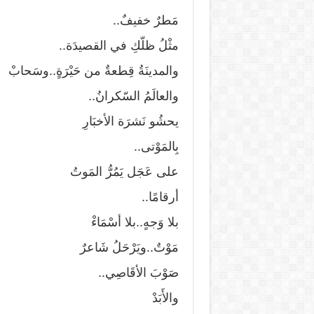
مَطرٌ خفيفٌ..
مثْلُ ظلّكِ في القصيدَة..
والمدينَةُ قِطعةٌ من حَيْرَةٍ..وسَحابْ
والعالَمُ السّكرانُ..
يحشُو نَشرَة الأخبَارِ
بِالمَوْتى..
على عَجَل يَمُرُّ المَوتُ
أرقامًا..
بلا وَجهٍ..بلا أسْمَاءْ
مَوْتٌ..ويَرْحَلُ شَاعرٌ
صَوْبَ الأقَاصِي..
والأَبَدْ