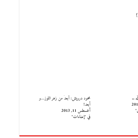
!
ه ..
محمود درويش: أبعدَ من زهر اللوز…و
أبعد!
"
أغسطس 11, 2013
في "إضاءات"