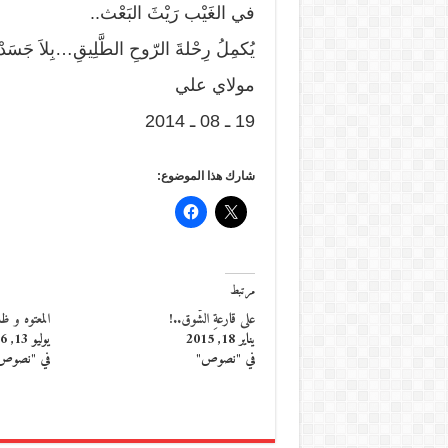
في الغَيْب رَيْثَ البَعْث..
يُكمِلُ رِحْلةَ الرّوحِ الطَّلِيقِ…بِلاَ جَسَدْ
مولاي علي
19 ـ 08 ـ 2014
شارك هذا الموضوع:
مرتبط
على قارعةِ الشّوق..!
المعتوه و ظلّ
يناير 18, 2015
يوليو 13, 2016
في "نصوص"
في "نصوص