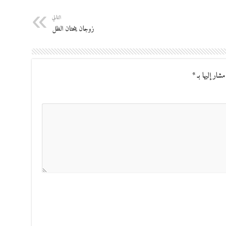
التالي
زوجان ينحتان الظل
مشار إليها بـ
*