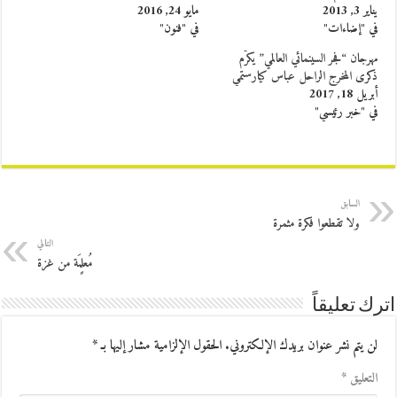
يناير 3, 2013
مايو 24, 2016
في "إضاءات"
في "فنون"
مهرجان “فجر السينمائي العالمي” يكرّم
ذكرى المخرج الراحل عباس كيارستمي
أبريل 18, 2017
في "خبر رئيسي"
السابق
ولا تقطعوا فكرة مثمرة
التالي
مُعلٍمَة من غزة
اترك تعليقاً
لن يتم نشر عنوان بريدك الإلكتروني.
الحقول الإلزامية مشار إليها بـ
*
التعليق
*