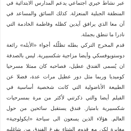
عبر نشاط خيري اجتماعي يدعم المدارس الابتدائية في
المنطقة الجبلية المنعزلة. كذلك السائق والمساعد في
آن معا الذي يرافق آيدين كظله وفاطمة الخادمة التي
نادرا ما تنطق بجملة.
قدم المخرج التركي بطله تظلّله أجواء «الأبله» رائعة
دوستويوفسكي وأيضا مزاجية شكسبيرية. ليس بالصدفة
ان يُسمى الفندق عطيل، فصاحبه كان ممثلا مسرحيا
كوميديا وربما مثل دور عطيل مرات عدة، فضلا عن
الطبيعة الأناضولية التي كانت شخصية أساسية في
الفيلم أيضا والتي ذكرتني لأكثر من مرة بمسرحيات
شكسبيرية بامتياز. فندق يستقبل سائحين من حول
العالم. هؤلاء الذين يسعون الى سياحة «ايكولوجية»
مغايرة لكن مع قدوم الشتاء يفرغ الفندق من شاغليه