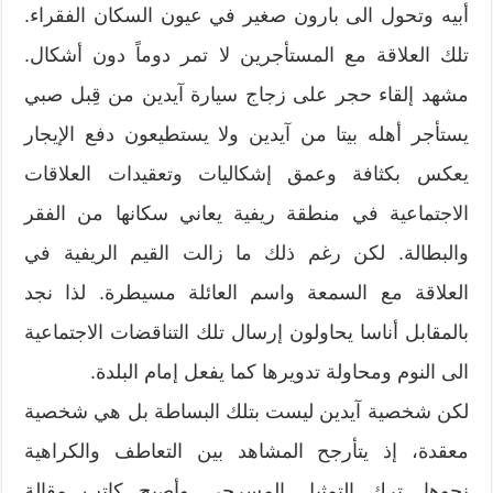
أبيه وتحول الى بارون صغير في عيون السكان الفقراء.
تلك العلاقة مع المستأجرين لا تمر دوماً دون أشكال.
مشهد إلقاء حجر على زجاج سيارة آيدين من قِبل صبي
يستأجر أهله بيتا من آيدين ولا يستطيعون دفع الإيجار
يعكس بكثافة وعمق إشكاليات وتعقيدات العلاقات
الاجتماعية في منطقة ريفية يعاني سكانها من الفقر
والبطالة. لكن رغم ذلك ما زالت القيم الريفية في
العلاقة مع السمعة واسم العائلة مسيطرة. لذا نجد
بالمقابل أناسا يحاولون إرسال تلك التناقضات الاجتماعية
الى النوم ومحاولة تدويرها كما يفعل إمام البلدة.
لكن شخصية آيدين ليست بتلك البساطة بل هي شخصية
معقدة، إذ يتأرجح المشاهد بين التعاطف والكراهية
نحوها. ترك التمثيل المسرحي وأصبح كاتب مقالة