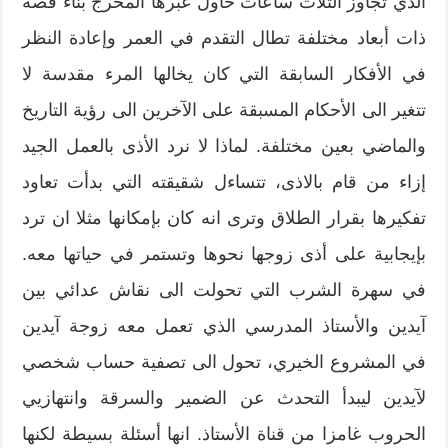
الذي تجاوز الثلاث ساعات حاول عبرها المخرج بناء قصة
ذات أبعاد مختلفة تطال التقدم في العمر وإعادة النظر
في الأفكار السابقة التي كان يخالها المرء مقدسة لا
تتغير الى الأحكام المسبقة على الآخرين الى رؤية التاريخ
والماضي بعين مختلفة. لماذا لا نرد الأذى بالعمل الجيد
إزاء من قام بالاذى، تتساءل شقيقته التي بدأت تعاود
تفكيرها بقرار الطلاق وترى انه كان بإمكانها مثلا ان ترد
بإيجابية على أذى زوجها نحوها وتستمر في حياتها معه.
في سهرة الشرب التي تحولت الى نقاش عدائي بين
آيدين والأستاذ المدرسي الذي تعمل معه زوجة آيدين
في المشروع الخيري، تحول الى تصفية حساب شخصي
لآيدين ليبدأ التحدث عن الضمير والسرقة وانتهازيي
الحروب غامزا من قناة الأستاذ. انها أسئلة بسيطة لكنها